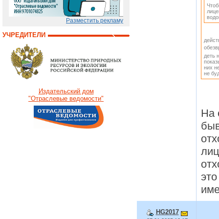
Чтоб
лице
водо
Разместить рекламу
УЧРЕДИТЕЛИ
дейст
обезв
деть 
показ
них н
не буд
Издательский дом
"Отраслевые ведомости"
На 
быв
отх
лиц
отх
это
име
HG2017