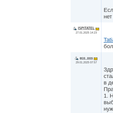
Есл
нет
ISPITATEL
27.01.2025 14:23
Tat
бол
eco_oos
29.01.2025 07:57
Здр
ста
в д
Пра
1. 
выб
нуж