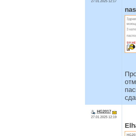
27.01.2025 12:17
nas
Здрав
моюще
3 кат
паспо
Про
отм
пас
сда
HG2017
27.01.2025 12:19
Elh
HG20