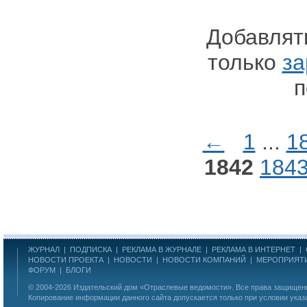
Добавлят
только
за
п
←
1
...
1
1842
184
ЖУРНАЛ
|
ПОДПИСКА
|
РЕКЛАМА В ЖУРНАЛЕ
|
РЕКЛАМА В ИНТЕРНЕТ
|
НОВОСТИ ПРОЕКТА
|
НОВОСТИ
|
НОВОСТИ КОМПАНИЙ
|
МЕРОПРИЯТ
ФОРУМ
|
БЛОГИ
© 2004-2026
Издательский дом «Отраслевые ведомости»
. Все права защище
Копирование информации данного сайта допускается только при условии указ