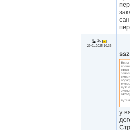
пе
зак
са
пе
3c
29.01.2025 10:36
ssz
Всем 
прави
стоит
запол
смеси
образ
мусор
нужно
эколо
отход
путем
у в
дог
Стр