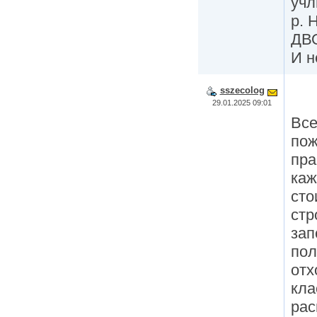
учл
р. 
ДВО
И н
sszecolog
29.01.2025 09:01
Все
пож
пра
каж
сто
стр
зап
пол
отх
кла
рас