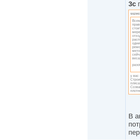
3c
п
sszec
Всем
прав
стои
мере
отхо
расп
одни
ремо
мето
сейч
веса
разо
у вас
Строи
пляса
Созва
плотн
В а
пот
пер