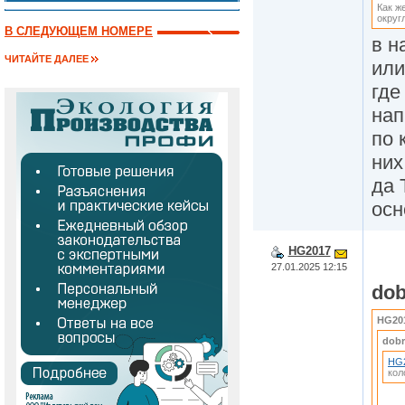
Как ж
округ
В СЛЕДУЮЩЕМ НОМЕРЕ
в н
ЧИТАЙТЕ ДАЛЕЕ
или
где
нап
по 
них
да 
осн
HG2017
27.01.2025 12:15
dob
HG20
dobr
HG
кол