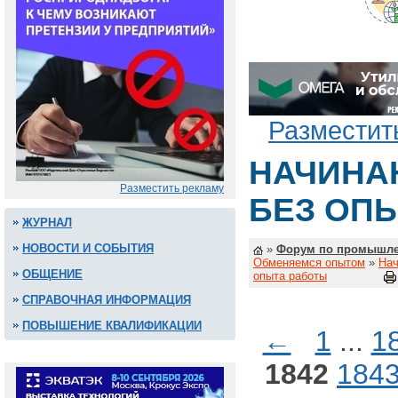
Разместит
НАЧИНА
Разместить рекламу
БЕЗ ОП
ЖУРНАЛ
НОВОСТИ И СОБЫТИЯ
»
Форум по промышле
Обменяемся опытом
»
Нач
ОБЩЕНИЕ
опыта работы
СПРАВОЧНАЯ ИНФОРМАЦИЯ
ПОВЫШЕНИЕ КВАЛИФИКАЦИИ
←
1
...
1
1842
184