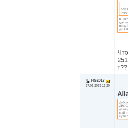
Как 
окру
в нак
где т
по ку
да ТК
Что
251
т??
HG2017
27.01.2025 12:20
All
Добры
ДВОС,
декла
май и
сути 