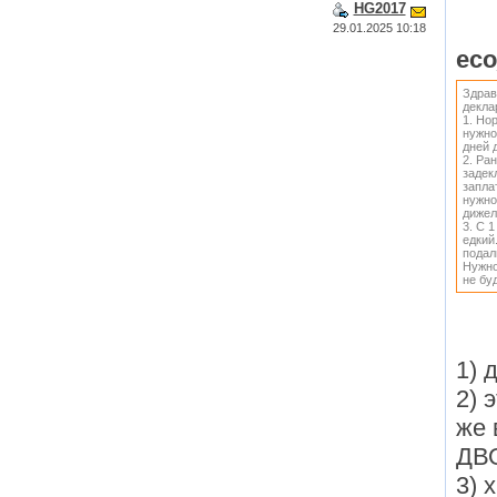
HG2017
29.01.2025 10:18
ec
Здрав
декла
1. Но
нужно
дней
2. Ра
задек
запла
нужно
дижел
3. С 
едкий
подал
Нужно
не бу
1) 
2) 
же 
ДВО
3) 