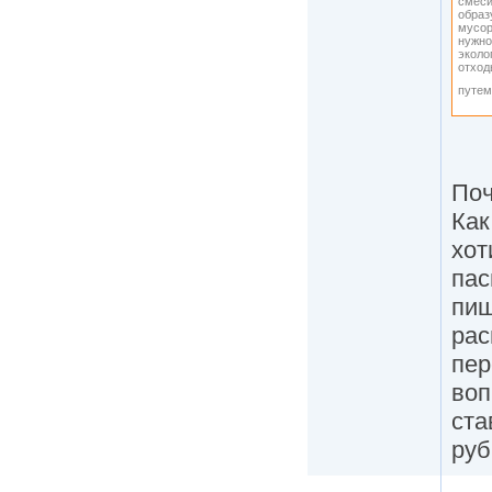
смеси
образ
мусор
нужно
эколо
отход
путем
Поч
Как
хот
пас
пиш
рас
пер
воп
ста
руб