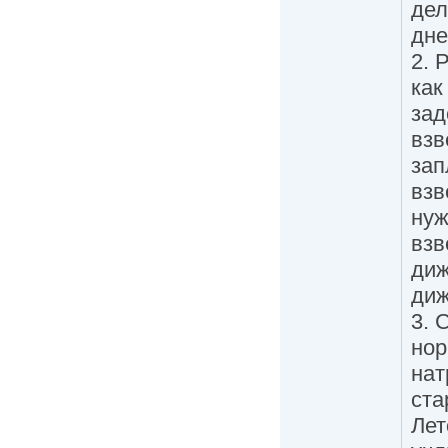
дел
дн
2. 
как
зад
взв
зап
взв
нуж
взв
диж
диж
3. 
нор
нат
ста
Лет