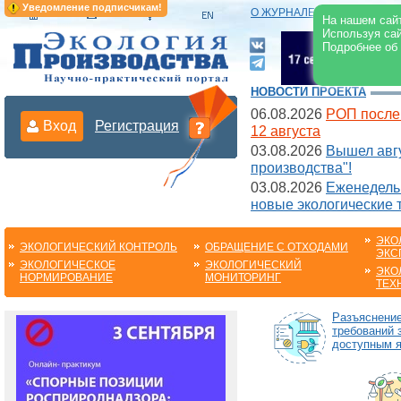
Уведомление подписчикам!
О ЖУРНАЛЕ
|
ЭЛЕКТРОНН
На нашем сайт
Используя сай
Подробнее об
НОВОСТИ ПРОЕКТА
06.08.2026
РОП после
Вход
Регистрация
12 августа
03.08.2026
Вышел авгу
производства"!
03.08.2026
Еженедельн
новые экологические 
ЭКО
ЭКОЛОГИЧЕСКИЙ КОНТРОЛЬ
ОБРАЩЕНИЕ С ОТХОДАМИ
ЭКС
ЭКОЛОГИЧЕСКОЕ
ЭКОЛОГИЧЕСКИЙ
ЭКО
НОРМИРОВАНИЕ
МОНИТОРИНГ
ТЕХ
Разъяснени
требований 
доступным 