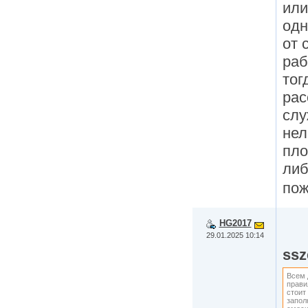
или
одн
от 
раб
тог
рас
слу
нел
пло
либ
пож
HG2017
29.01.2025 10:14
ssz
Всем 
прави
стоит
запол