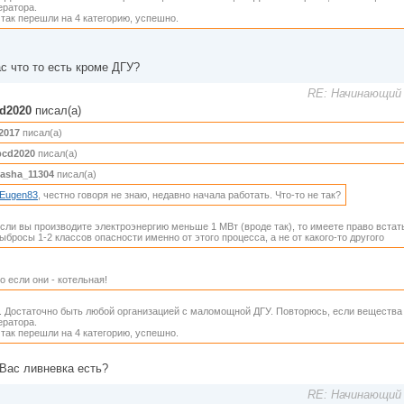
ератора.
так перешли на 4 категорию, успешно.
ас что то есть кроме ДГУ?
RE: Начинающий 
d2020
писал(а)
2017
писал(а)
cd2020
писал(а)
asha_11304
писал(а)
Eugen83
, честно говоря не знаю, недавно начала работать. Что-то не так?
сли вы производите электроэнергию меньше 1 МВт (вроде так), то имеете право встать
ыбросы 1-2 классов опасности именно от этого процесса, а не от какого-то другого
о если они - котельная!
. Достаточно быть любой организацией с маломощной ДГУ. Повторюсь, если вещества 1
ератора.
так перешли на 4 категорию, успешно.
 Вас ливневка есть?
RE: Начинающий 