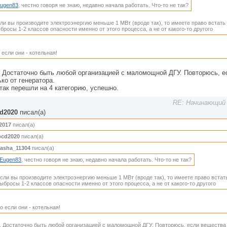
ugen83
, честно говоря не знаю, недавно начала работать. Что-то не так?
ли вы производите электроэнергию меньше 1 МВт (вроде так), то имеете право встать 
бросы 1-2 классов опасности именно от этого процесса, а не от какого-то другого
 если они - котельная!
. Достаточно быть любой организацией с маломощной ДГУ. Повторюсь, е
ько от генератора.
так перешли на 4 категорию, успешно.
RE: Начинающий 
d2020
писал(а)
2017
писал(а)
cd2020
писал(а)
asha_11304
писал(а)
Eugen83
, честно говоря не знаю, недавно начала работать. Что-то не так?
сли вы производите электроэнергию меньше 1 МВт (вроде так), то имеете право встать
ыбросы 1-2 классов опасности именно от этого процесса, а не от какого-то другого
о если они - котельная!
. Достаточно быть любой организацией с маломощной ДГУ. Повторюсь, если вещества 1