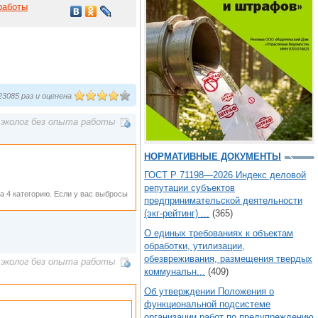
работы
3085 раз и оценена
эколог без опыта работы
НОРМАТИВНЫЕ ДОКУМЕНТЫ
ГОСТ Р 71198—2026 Индекс деловой
репутации субъектов
а 4 категорию. Если у вас выбросы
предпринимательской деятельности
(экг-рейтинг) ...
(365)
О единых требованиях к объектам
обработки, утилизации,
обезвреживания, размещения твердых
эколог без опыта работы
коммунальн...
(409)
Об утверждении Положения о
функциональной подсистеме
организации работ по предупреждению