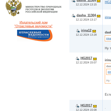
dasha_11304
HG2
12.12.2024 13:15
dasha_11304
irin
12.12.2024 13:17
Издательский дом
"Отраслевые ведомости"
irina12
das
12.12.2024 13:28
irin
Ну 
HG2017
irin
12.12.2024 15:07
das
ir
Ну 
Ест
HG2017
.
12.12.2024 15:08