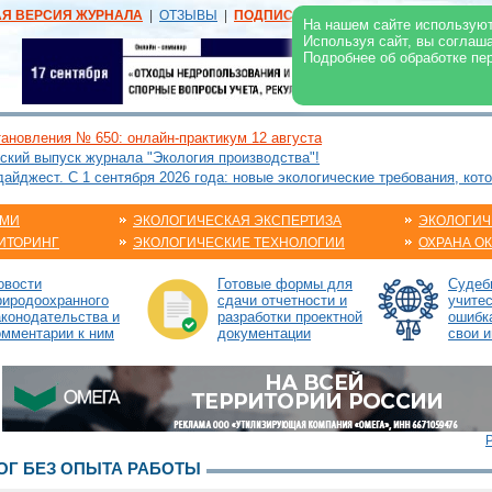
АЯ ВЕРСИЯ ЖУРНАЛА
|
ОТЗЫВЫ
|
ПОДПИСКА
|
РЕКЛАМА:
В ЖУРНАЛЕ
В
На нашем сайте используют
Используя сайт, вы соглаш
Подробнее об обработке пе
ановления № 650: онлайн-практикум 12 августа
ский выпуск журнала "Экология производства"!
йджест. С 1 сентября 2026 года: новые экологические требования, кот
АМИ
ЭКОЛОГИЧЕСКАЯ ЭКСПЕРТИЗА
ЭКОЛОГИЧ
ИТОРИНГ
ЭКОЛОГИЧЕСКИЕ ТЕХНОЛОГИИ
ОХРАНА О
овости
Готовые формы для
Судебн
риродоохранного
сдачи отчетности и
учите
аконодательства и
разработки проектной
ошибк
омментарии к ним
документации
свои и
Г БЕЗ ОПЫТА РАБОТЫ