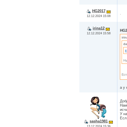
HG2017
.
12.12.2024 15:08
irina12
HG2
12.12.2024 15:58
iri
da
i
Ну
Ест
а у 
Доб
Нам
исч
У н
Есл
sasha1981
13.12.2024 15:36