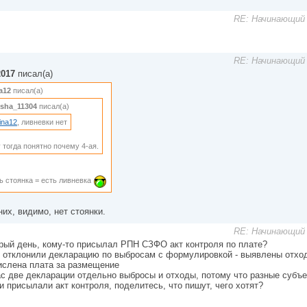
RE: Начинающий 
RE: Начинающий 
017
писал(а)
na12
писал(а)
sha_11304
писал(а)
rina12
, ливневки нет
 тогда понятно почему 4-ая.
ь стоянка = есть ливневка
них, видимо, нет стоянки.
RE: Начинающий 
рый день, кому-то присылал РПН СЗФО акт контроля по плате?
 отклонили декларацию по выбросам с формулировкой - выявлены отход
ислена плата за размещение
ас две декларации отдельно выбросы и отходы, потому что разные субъ
и присылали акт контроля, поделитесь, что пишут, чего хотят?