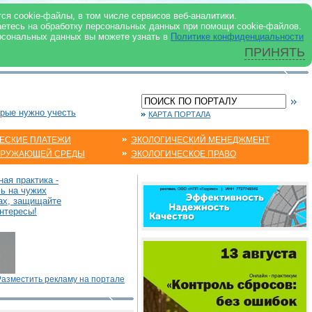
 ИНТЕРНЕТ
ся cookie-файлы, в том числе сервисов веб-аналитики.
аетесь на обработку персональных данных при помощи cookie-файлов.
рсональных данных вы можете узнать в
Политике конфиденциальности
ПРИНЯТЬ
орые нужно учесть
КАРТА ПОРТАЛА
ЕСКИЕ ПЛАТЕЖИ
ЭКОЛОГИЧЕСКИЙ МЕНЕДЖМЕНТ
КРУЖАЮЩЕЙ СРЕДЫ
ЭКОЛОГИЧЕСКОЕ ПРАВО
ая практика -
сь на чужих
ах, защищайте
нтересы!
Разместить рекламу на портале