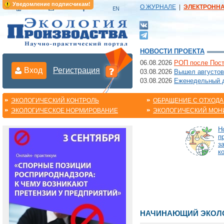
Уведомление подписчикам!
О ЖУРНАЛЕ
|
ЭЛЕКТРОНН
НОВОСТИ ПРОЕКТА
06.08.2026
РОП после Пост
Вход
Регистрация
03.08.2026
Вышел августов
03.08.2026
Еженедельный да
ЭКОЛОГИЧЕСКИЙ КОНТРОЛЬ
ОБРАЩЕНИЕ С ОТХОД
ЭКОЛОГИЧЕСКОЕ НОРМИРОВАНИЕ
ЭКОЛОГИЧЕСКИЙ МОН
Н
п
з
к
НАЧИНАЮЩИЙ ЭКОЛО