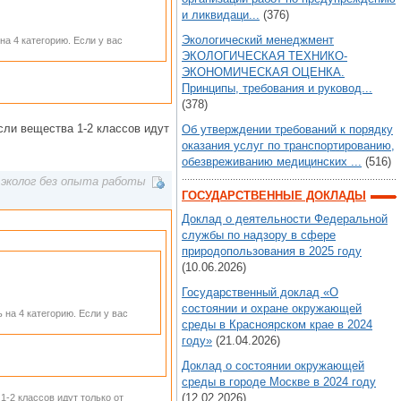
и ликвидаци...
(376)
Экологический менеджмент
на 4 категорию. Если у вас
ЭКОЛОГИЧЕСКАЯ ТЕХНИКО-
ЭКОНОМИЧЕСКАЯ ОЦЕНКА.
Принципы, требования и руковод...
(378)
сли вещества 1-2 классов идут
Об утверждении требований к порядку
оказания услуг по транспортированию,
обезвреживанию медицинских ...
(516)
эколог без опыта работы
ГОСУДАРСТВЕННЫЕ ДОКЛАДЫ
Доклад о деятельности Федеральной
службы по надзору в сфере
природопользования в 2025 году
(10.06.2026)
Государственный доклад «О
состоянии и охране окружающей
 на 4 категорию. Если у вас
среды в Красноярском крае в 2024
году»
(21.04.2026)
Доклад о состоянии окружающей
среды в городе Москве в 2024 году
(12.02.2026)
-2 классов идут только от