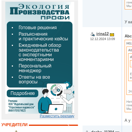
ген
Мы 
У в
irina12
Abc
12.12.2024 13:09
HG
Ab
d
Е
в
Эт
Нет
ген
Мы 
Разместить рекламу
А у
УЧРЕДИТЕЛИ