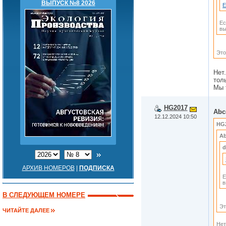
ВЫПУСК №8 2026
E
Ес
вы
Это
Нет
тол
Мы 
HG2017
Abc
12.12.2024 10:50
HG
Ab
d
АРХИВ НОМЕРОВ
|
ПОДПИСКА
Е
в
В СЛЕДУЮЩЕМ НОМЕРЕ
Эт
ЧИТАЙТЕ ДАЛЕЕ
Нет