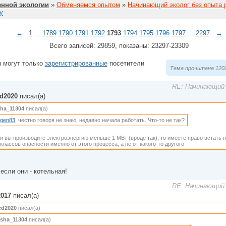
нной экологии
»
Обменяемся опытом
»
Начинающий эколог без опыта 
у
←
1
...
1789
1790
1791
1792
1793
1794
1795
1796
1797
...
2297
→
Всего записей: 29859, показаны: 23297-23309
 могут только
зарегистрированные
посетители
Тема прочитана 1202
RE: Начинающий 
d2020
писал(а)
ha_11304
писал(а)
gen83
, честно говоря не знаю, недавно начала работать. Что-то не так?
и вы производите электроэнергию меньше 1 МВт (вроде так), то имеете право встать н
 классов опасности именно от этого процесса, а не от какого-то другого
 если они - котельная!
RE: Начинающий 
017
писал(а)
cd2020
писал(а)
sha_11304
писал(а)