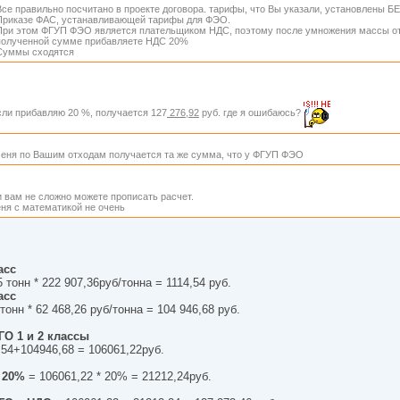
Все правильно посчитано в проекте договора. тарифы, что Вы указали, установлены БЕ
Приказе ФАС, устанавливающей тарифы для ФЭО.
При этом ФГУП ФЭО является плательщиком НДС, поэтому после умножения массы от
полученной сумме прибавляете НДС 20%
Суммы сходятся
сли прибавляю 20 %, получается 127
276,92
руб. где я ошибаюсь?
меня по Вашим отходам получается та же сумма, что у ФГУП ФЭО
 вам не сложно можете прописать расчет.
ня с математикой не очень
асс
5 тонн * 222 907,36руб/тонна = 1114,54 руб.
асс
 тонн * 62 468,26 руб/тонна = 104 946,68 руб.
О 1 и 2 классы
,54+104946,68 = 106061,22руб.
 20%
= 106061,22 * 20% = 21212,24руб.