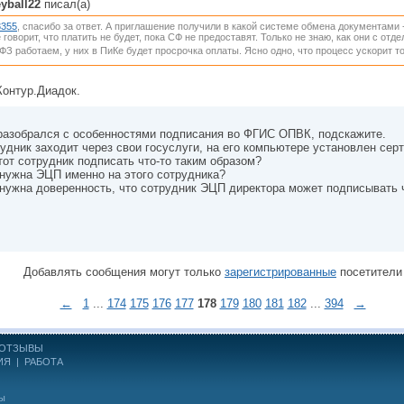
eyball22
писал(а)
3355
, спасибо за ответ. А приглашение получили в какой системе обмена документами
 говорит, что платить не будет, пока СФ не предоставят. Только не знаю, как они с от
ФЗ работаем, у них в ПиКе будет просрочка оплаты. Ясно одно, что процесс ускорит 
Контур.Диадок.
разобрался с особенностями подписания во ФГИС ОПВК, подскажите.
удник заходит через свои госуслуги, на его компьютере установлен сер
тот сотрудник подписать что-то таким образом?
нужна ЭЦП именно на этого сотрудника?
нужна доверенность, что сотрудник ЭЦП директора может подписывать 
Добавлять сообщения могут только
зарегистрированные
посетители
←
1
...
174
175
176
177
178
179
180
181
182
...
394
→
ОТЗЫВЫ
ИЯ
|
РАБОТА
ны