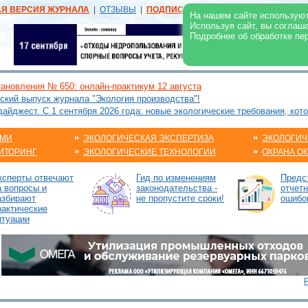
АЯ ВЕРСИЯ ЖУРНАЛА
|
ОТЗЫВЫ
|
ПОДПИСКА
|
РЕКЛАМА:
В ЖУРНАЛЕ
В
На нашем сайте используют
Используя сайт, вы соглаш
Подробнее об обработке пе
ановления № 650: онлайн-практикум 12 августа
ский выпуск журнала "Экология производства"!
йджест. С 1 сентября 2026 года: новые экологические требования, кот
АМИ
ЭКОЛОГИЧЕСКАЯ ЭКСПЕРТИЗА
ЭКОЛОГИЧ
ИТОРИНГ
ЭКОЛОГИЧЕСКИЕ ТЕХНОЛОГИИ
ОХРАНА О
ксперты отвечают
Гид по изменениям
Предс
а вопросы и
законодательства -
отчетн
азбирают
не пропустите сроки!
ошибо
рактические
итуации