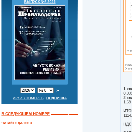
ВЫПУСК №8 2026
Е
У 
.
Если
У ме
1 кл
0,00
2 кл
АРХИВ НОМЕРОВ
|
ПОДПИСКА
1,68
ИТОГ
В СЛЕДУЮЩЕМ НОМЕРЕ
1114
ЧИТАЙТЕ ДАЛЕЕ
НДС