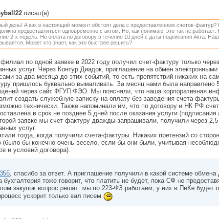
eyball22
писал(а)
ый день! А как в настоящий момент обстоят дела с предоставлением счетов-фактур? П
олжна предоставляться одновременно с актом. Но, как понимаю, это так не работает.
ние 2-х недель. Но оплата по договору в течение 10 дней с даты подписания Акта. На
зывается. Может кто знает, как это быстрее решить?
филиал по одной заявке в 2022 году получил счет-фактуру только чере
анных услуг. Через Контур.Диадок, приглашение на обмен электронны
сами за два месяца до этих событий, то есть препятствий никаких на сам
уру пришлось буквально вымаливать. За месяц нами была направлено 
щений через сайт ФГУП ФЭО. Мы поясняли, что наша корпоративная ин
олит создать служебную записку на оплату без заведения счета-фактур
зможно технически. Также напоминали им, что по договору и НК РФ сче
оставлена в срок не позднее 5 дней после оказания услуги (подписания 
торой заявке мы счет-фактуру дважды запрашивали, получили через 2,5
анных услуг.
тили тогда, когда получили счета-фактуры. Никаких претензий со стор
 (было бы конечно очень весело, если бы они были, учитывая несоблю
ов и условий договора).
355
, спасибо за ответ. А приглашение получили в какой системе обмена
 бухгалтерия тоже говорит, что платить не будет, пока СФ не предоставя
лом закупок вопрос решат: мы по 223-ФЗ работаем, у них в ПиКе будет 
процесс ускорит только вал писем