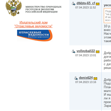
dtkbtv-65_cf
yeco
07.04.2023 11:52
Подс
"на 
И мо
все 
Издательский дом
10 р
"Отраслевые ведомости"
внес
Насч
этом
таки
volleyball22
Добр
07.04.2023 13:01
дого
рабо
с да
реш
denis624
Добр
07.04.2023 13:16
Подс
План
мало
И ещ
ли я
прое
Зара