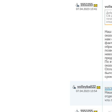
5553355
voll
07.04.2023 13:41
Добр
СФ д
тече
отка
Наш 
оказ
нам 
факт
обра
позв
нево
пред
По в
оказ
Опла
было
срок
volleyball22
5553
07.04.2023 13:54
Наша
отде
что 
5553355