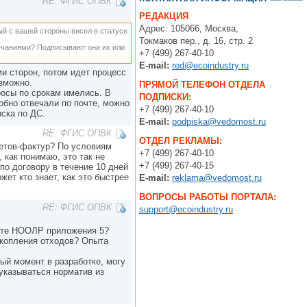
RE: ФГИС ОПВК
РЕДАКЦИЯ
Адрес: 105066, Москва,
ый с вашей стороны висел в статусе
Токмаков пер., д. 16, стр. 2
ечаниями? Подписывают они их или
+7 (499) 267-40-10
E-mail:
red@ecoindustry.ru
ми сторон, потом идет процесс
озможно.
ПРЯМОЙ ТЕЛЕФОН ОТДЕЛА
росы по срокам имелись. В
ПОДПИСКИ:
обно отвечали по почте, можно
+7 (499) 267-40-10
ска по ДС.
E-mail:
podpiska@vedomost.ru
RE: ФГИС ОПВК
ОТДЕЛ РЕКЛАМЫ:
четов-фактур? По условиям
+7 (499) 267-40-10
 как понимаю, это так не
+7 (499) 267-40-15
 по договору в течение 10 дней
ет кто знает, как это быстрее
E-mail:
reklama@vedomost.ru
ВОПРОСЫ РАБОТЫ ПОРТАЛА:
RE: ФГИС ОПВК
support@ecoindustry.ru
екте НООЛР приложения 5?
акопления отходов? Опыта
ный момент в разработке, могу
 указываться норматив из