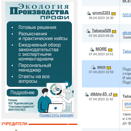
ВСЕ
grom2101
5553
06.04.2023 16:30
Tatiana528
dtkb
07.04.2023 09:26
Заяв
MORE
Tati
07.04.2023 10:51
yeco
Подс
07.04.2023 10:59
стор
И мо
Подп
dtkbtv-65_cf
Tati
07.04.2023 11:42
dtkb
Заяв
такж
Разместить рекламу
и сл
до ф
УЧРЕДИТЕЛИ