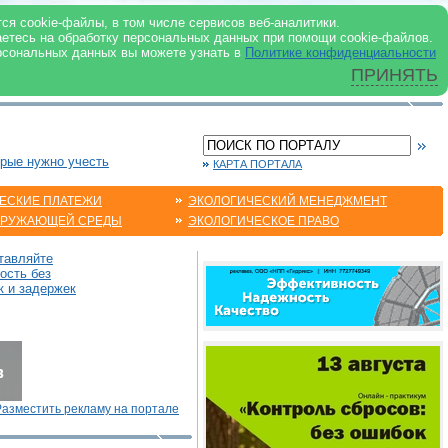
 ИНТЕРНЕТ
ся cookie-файлы, в том числе сервисов веб-аналитики.
аетесь на обработку персональных данных при помощи cookie-файлов.
рсональных данных вы можете узнать в
Политике конфиденциальности
ПРИНЯТЬ
орые нужно учесть
КАРТА ПОРТАЛА
ЕСКИЕ ПЛАТЕЖИ
ЭКОЛОГИЧЕСКИЙ МЕНЕДЖМЕНТ
КРУЖАЮЩЕЙ СРЕДЫ
ЭКОЛОГИЧЕСКОЕ ПРАВО
тавляйте
ость без
к и задержек
Разместить рекламу на портале