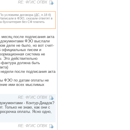
RE: ФГИС ОПВК
о условиям договора (ДС, п.18 б)
 Написали в ФЭО, сказали ответят в
ша бухгалтерия без СФ платить
з месяц после подписания акта
ми документами ФЭО выслали
ом деле не было, но вот счет-
5 официальных писем и
формационная система не
ы. Это действительно
т-фактура должна быть
акта)
 недели после подписания акта
оны ФЭО по датам оплаты не
дение ими всех мыслимых
RE: ФГИС ОПВК
 документами - Контур-Диадок?
т. Только не знаю, как они с
просрочка оплаты. Ясно одно,
RE: ФГИС ОПВК