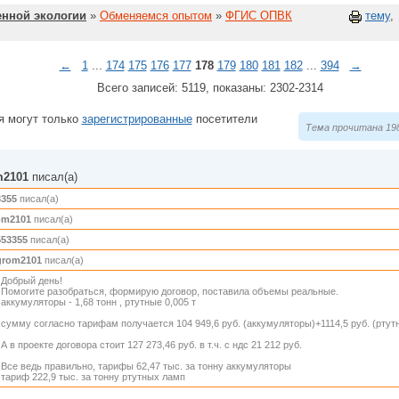
нной экологии
»
Обменяемся опытом
»
ФГИС ОПВК
тему
,
←
1
...
174
175
176
177
178
179
180
181
182
...
394
→
Всего записей: 5119, показаны: 2302-2314
я могут только
зарегистрированные
посетители
Тема прочитана 198
m2101
писал(а)
3355
писал(а)
om2101
писал(а)
553355
писал(а)
grom2101
писал(а)
Добрый день!
Помогите разобраться, формирую договор, поставила объемы реальные.
аккумуляторы - 1,68 тонн , ртутные 0,005 т
сумму согласно тарифам получается 104 949,6 руб. (аккумуляторы)+1114,5 руб. (ртутн
А в проекте договора стоит 127 273,46 руб. в т.ч. с ндс 21 212 руб.
Все ведь правильно, тарифы 62,47 тыс. за тонну аккумуляторы
тариф 222,9 тыс. за тонну ртутных ламп