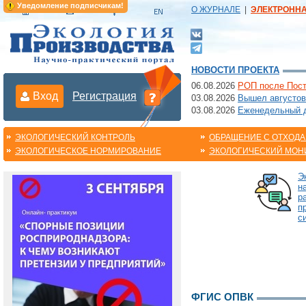
Уведомление подписчикам!
О ЖУРНАЛЕ
|
ЭЛЕКТРОНН
НОВОСТИ ПРОЕКТА
06.08.2026
РОП после Пост
Вход
Регистрация
03.08.2026
Вышел августов
03.08.2026
Еженедельный да
ЭКОЛОГИЧЕСКИЙ КОНТРОЛЬ
ОБРАЩЕНИЕ С ОТХОД
ЭКОЛОГИЧЕСКОЕ НОРМИРОВАНИЕ
ЭКОЛОГИЧЕСКИЙ МОН
Э
н
р
п
с
ФГИС ОПВК