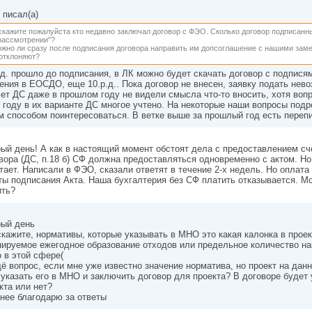
писал(а)
кажите пожалуйста кто недавно заключал договор с ФЭО. Сколько договор подписанн
рассмотрении"?
жно ли сразу после подписания договора направить им допсоглашение с нашими зам
отклоняют?
.д. прошло до подписания, в ЛК можно будет скачать договор с подпися
ения в ЕОСДО, еще 10.р.д.. Пока договор не внесен, заявку подать нев
ет ДС даже в прошлом году не видели смысла что-то вносить, хотя воп
 году в их варианте ДС многое учтено. На некоторые наши вопросы подр
м способом поинтересоваться. В ветке выше за прошлый год есть перепи
ый день! А как в настоящий момент обстоят дела с предоставлением с
вора (ДС, п.18 б) СФ должна предоставляться одновременно с актом. Но,
тает. Написали в ФЭО, сказали ответят в течение 2-х недель. Но оплата
ты подписания Акта. Наша бухгалтерия без СФ платить отказывается. Мож
ить?
ый день
кажите, нормативы, которые указывать в МНО это какая калонка в про
ируемое ежегодное образование отходов или предельное количество н
 в этой сфере(
ё вопрос, если мне уже известно значение норматива, но проект на дан
 указать его в МНО и заключить договор для проекта? В договоре будет
кта или нет?
нее благодарю за ответы