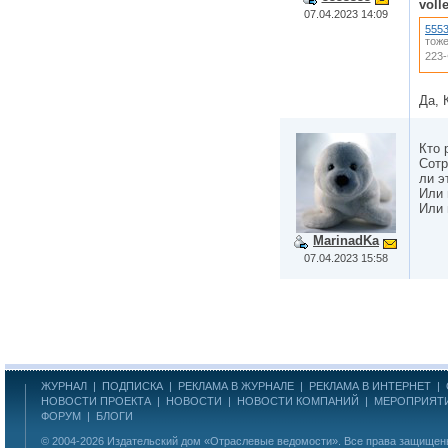
voll
07.04.2023 14:09
555
тоже
223-
Да, 
Кто 
Сотр
ли э
Или 
Или 
MarinadKa
07.04.2023 15:58
ЖУРНАЛ
|
ПОДПИСКА
|
РЕКЛАМА В ЖУРНАЛЕ
|
РЕКЛАМА В ИНТЕРНЕТ
|
НОВОСТИ ПРОЕКТА
|
НОВОСТИ
|
НОВОСТИ КОМПАНИЙ
|
МЕРОПРИЯТ
ФОРУМ
|
БЛОГИ
© 2004-2026
Издательский дом «Отраслевые ведомости»
. Все права защище