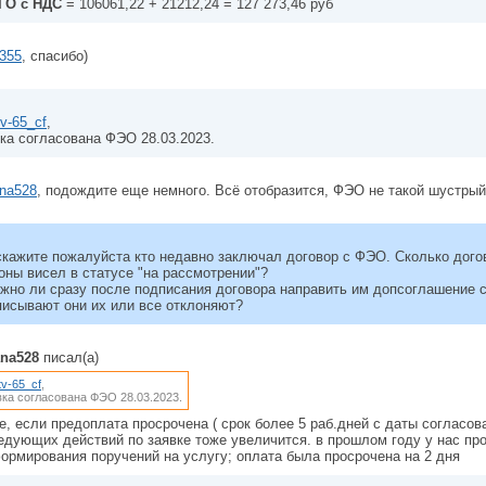
ГО с НДС
= 106061,22 + 21212,24 = 127 273,46 руб
355
, спасибо)
tv-65_cf
,
ка согласована ФЭО 28.03.2023.
ana528
, подождите еще немного. Всё отобразится, ФЭО не такой шустрый
кажите пожалуйста кто недавно заключал договор с ФЭО. Сколько дого
оны висел в статусе "на рассмотрении"?
жно ли сразу после подписания договора направить им допсоглашение 
исывают они их или все отклоняют?
ana528
писал(а)
tv-65_cf
,
ка согласована ФЭО 28.03.2023.
е, если предоплата просрочена ( срок более 5 раб.дней с даты согласов
едующих действий по заявке тоже увеличится. в прошлом году у нас про
ормирования поручений на услугу; оплата была просрочена на 2 дня