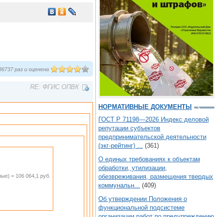
6737 раз и оценена
RE: ФГИС ОПВК
НОРМАТИВНЫЕ ДОКУМЕНТЫ
ГОСТ Р 71198—2026 Индекс деловой
репутации субъектов
предпринимательской деятельности
(экг-рейтинг) ...
(361)
О единых требованиях к объектам
обработки, утилизации,
ые) = 106 064,1 руб.
обезвреживания, размещения твердых
коммунальн...
(409)
Об утверждении Положения о
функциональной подсистеме
организации работ по предупреждению