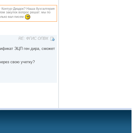
 - Контур-Диадок? Наша бухгалтерия
делом закупок вопрос решат: мы по
только вал писем
RE: ФГИС ОПВК
тификат ЭЦП ген дира, сможет
через свою учетку?