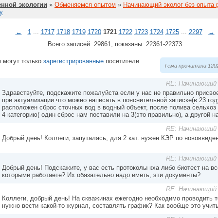
нной экологии
»
Обменяемся опытом
»
Начинающий эколог без опыта 
у
←
1
...
1717
1718
1719
1720
1721
1722
1723
1724
1725
...
2297
→
Всего записей: 29861, показаны: 22361-22373
 могут только
зарегистрированные
посетители
Тема прочитана 1202
RE: Начинающий 
Здравствуйте, подскажите пожалуйста если у нас не правильно присво
при актуализации что можно написать в пояснительной записке(в 23 год
расположен сброс сточных вод в водный объект, после полива сельхоз
4 категорию( один сброс нам поставили на 3(это правильно), а другой на
RE: Начинающий 
Добрый день! Коллеги, запуталась, для 2 кат. нужен КЭР по нововведен
RE: Начинающий 
Добрый день! Подскажите, у вас есть протоколы кха либо биотест на вс
которыми работаете? Их обязательно надо иметь, эти документы?
RE: Начинающий 
Коллеги, добрый день! На скважинах ежегодно необходимо проводить т
нужно вести какой-то журнал, составлять график? Как вообще это учит