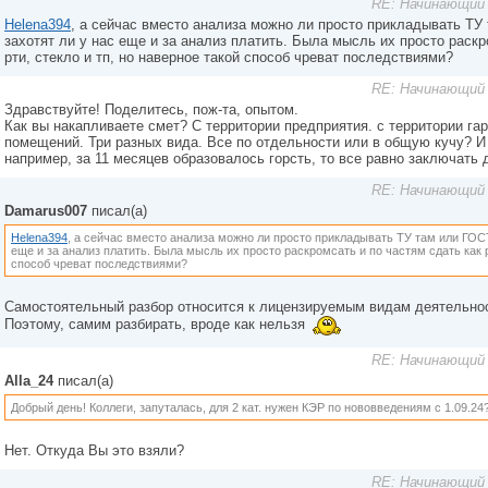
RE: Начинающий 
Helena394
, а сейчас вместо анализа можно ли просто прикладывать ТУ
захотят ли у нас еще и за анализ платить. Была мысль их просто раскр
рти, стекло и тп, но наверное такой способ чреват последствиями?
RE: Начинающий 
Здравствуйте! Поделитесь, пож-та, опытом.
Как вы накапливаете смет? С территории предприятия. с территории га
помещений. Три разных вида. Все по отдельности или в общую кучу? И 
например, за 11 месяцев образовалось горсть, то все равно заключать 
RE: Начинающий 
Damarus007
писал(а)
Helena394
, а сейчас вместо анализа можно ли просто прикладывать ТУ там или ГОСТ
еще и за анализ платить. Была мысль их просто раскромсать и по частям сдать как р
способ чреват последствиями?
Самостоятельный разбор относится к лицензируемым видам деятельно
Поэтому, самим разбирать, вроде как нельзя
RE: Начинающий 
Alla_24
писал(а)
Добрый день! Коллеги, запуталась, для 2 кат. нужен КЭР по нововведениям с 1.09.24
Нет. Откуда Вы это взяли?
RE: Начинающий 