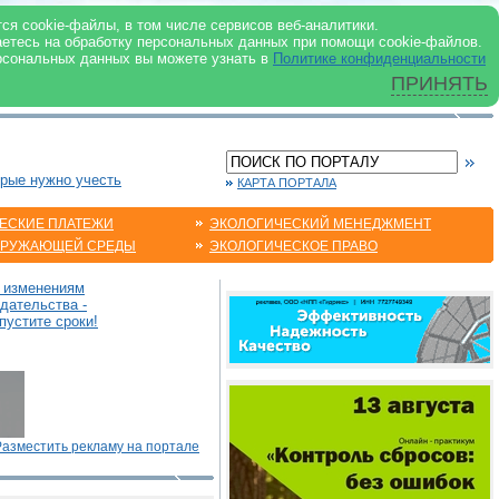
 ИНТЕРНЕТ
ся cookie-файлы, в том числе сервисов веб-аналитики.
аетесь на обработку персональных данных при помощи cookie-файлов.
рсональных данных вы можете узнать в
Политике конфиденциальности
ПРИНЯТЬ
орые нужно учесть
КАРТА ПОРТАЛА
ЕСКИЕ ПЛАТЕЖИ
ЭКОЛОГИЧЕСКИЙ МЕНЕДЖМЕНТ
КРУЖАЮЩЕЙ СРЕДЫ
ЭКОЛОГИЧЕСКОЕ ПРАВО
о изменениям
дательства -
пустите сроки!
Разместить рекламу на портале