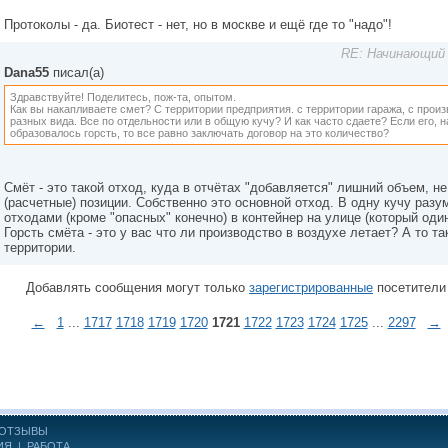
Протоколы - да. Биотест - нет, но в москве и ещё где то "надо"!
RE: Начинающий 
Dana55
писал(а)
Здравствуйте! Поделитесь, пож-та, опытом.
Как вы накапливаете смет? С территории предприятия. с территории гаража, с про
разных вида. Все по отдельности или в общую кучу? И как часто сдаете? Если его, 
образовалось горсть, то все равно заключать договор на это количество?
Смёт - это такой отход, куда в отчётах "добавляется" лишний объем, н
(расчетные) позиции. Собственно это основной отход. В одну кучу раз
отходами (кроме "опасных" конечно) в контейнер на улице (который один 
Горсть смёта - это у вас что ли производство в воздухе летает? А то т
территории.
Добавлять сообщения могут только
зарегистрированные
посетители
←
1
...
1717
1718
1719
1720
1721
1722
1723
1724
1725
...
2297
→
ОТЗЫВЫ
ИЯ
|
РАБОТА