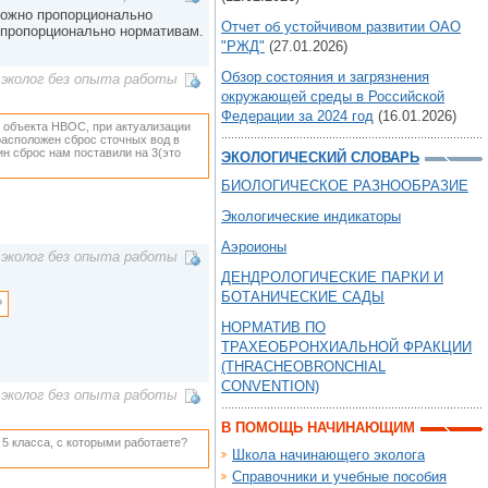
 можно пропорционально
Отчет об устойчивом развитии ОАО
о пропорционально нормативам.
"РЖД"
(27.01.2026)
Обзор состояния и загрязнения
эколог без опыта работы
окружающей среды в Российской
Федерации за 2024 год
(16.01.2026)
я объекта НВОС, при актуализации
 расположен сброс сточных вод в
ин сброс нам поставили на 3(это
ЭКОЛОГИЧЕСКИЙ СЛОВАРЬ
БИОЛОГИЧЕСКОЕ РАЗНООБРАЗИЕ
Экологические индикаторы
Аэроионы
эколог без опыта работы
ДЕНДРОЛОГИЧЕСКИЕ ПАРКИ И
БОТАНИЧЕСКИЕ САДЫ
?
НОРМАТИВ ПО
ТРАХЕОБРОНХИАЛЬНОЙ ФРАКЦИИ
(THRACHEOBRONCHIAL
CONVENTION)
эколог без опыта работы
В ПОМОЩЬ НАЧИНАЮЩИМ
 5 класса, с которыми работаете?
Школа начинающего эколога
Справочники и учебные пособия