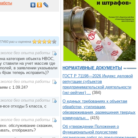
работы
7460 раз и оценена
эколог без опыта работы
ена категория объекта НВОС,
у ставили на учет массив где
 полей, в заявлении указывали
НОРМАТИВНЫЕ ДОКУМЕНТЫ
 4(как теперь исправить)?
ГОСТ Р 71198—2026 Индекс деловой
репутации субъектов
эколог без опыта работы
предпринимательской деятельности
иям с 1.09.24?
(экг-рейтинг) ...
(384)
эколог без опыта работы
О единых требованиях к объектам
е-все отходы 5 класса, с
обработки, утилизации,
обезвреживания, размещения твердых
коммунальн...
(415)
эколог без опыта работы
ехн. обслуживание скважин,
Об утверждении Положения о
ывать, отображать?
функциональной подсистеме
организации работ по предупреждению