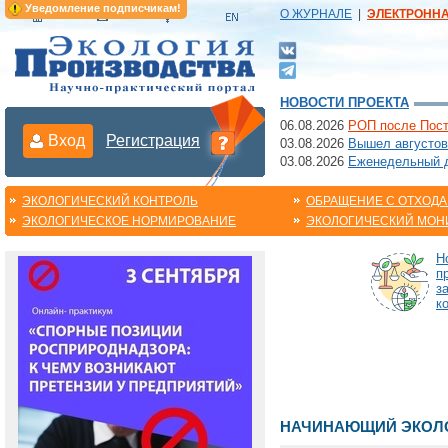
Уведомление подписчикам!
О ЖУРНАЛЕ
|
ЭЛЕКТРОНН
НОВОСТИ ПРОЕКТА
06.08.2026
РОП после Пост
Вход
Регистрация
03.08.2026
Вышел августов
03.08.2026
Еженедельный да
ЭКОЛОГИЧЕСКИЙ КОНТРОЛЬ
ОБРАЩЕНИЕ С ОТХОД
ЭКОЛОГИЧЕСКОЕ НОРМИРОВАНИЕ
ЭКОЛОГИЧЕСКИЙ МОН
Н
п
з
к
НАЧИНАЮЩИЙ ЭКОЛО