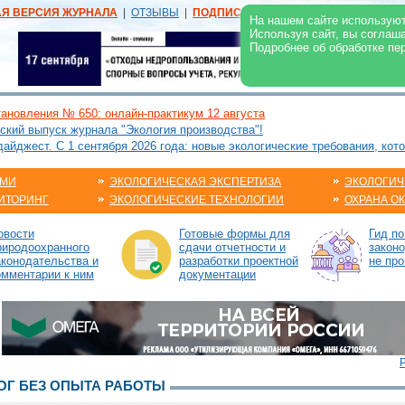
АЯ ВЕРСИЯ ЖУРНАЛА
|
ОТЗЫВЫ
|
ПОДПИСКА
|
РЕКЛАМА:
В ЖУРНАЛЕ
В
На нашем сайте используют
Используя сайт, вы соглаш
Подробнее об обработке пе
ановления № 650: онлайн-практикум 12 августа
ский выпуск журнала "Экология производства"!
йджест. С 1 сентября 2026 года: новые экологические требования, кот
АМИ
ЭКОЛОГИЧЕСКАЯ ЭКСПЕРТИЗА
ЭКОЛОГИЧ
ИТОРИНГ
ЭКОЛОГИЧЕСКИЕ ТЕХНОЛОГИИ
ОХРАНА О
овости
Готовые формы для
Гид п
риродоохранного
сдачи отчетности и
законо
аконодательства и
разработки проектной
не про
омментарии к ним
документации
Г БЕЗ ОПЫТА РАБОТЫ