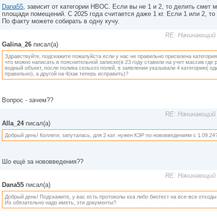
Dana55
, зависит от категории НВОС. Если вы не 1 и 2, то делить смет
площади помещений. С 2025 года считается даже 1 кг. Если 1 или 2, т
По факту можете собирать в одну кучу.
RE: Начинающий 
Galina_26
писал(а)
Здравствуйте, подскажите пожалуйста если у нас не правильно присвоена категори
что можно написать в пояснительной записке(в 23 году ставили на учет массив где
водный объект, после полива сельхоз полей, в заявлении указывали 4 категорию( од
правильно), а другой на 4(как теперь исправить)?
Вопрос - зачем??
RE: Начинающий 
Alla_24
писал(а)
Добрый день! Коллеги, запуталась, для 2 кат. нужен КЭР по нововведениям с 1.09.24
Шо ещё за нововведения??
RE: Начинающий 
Dana55
писал(а)
Добрый день! Подскажите, у вас есть протоколы кха либо биотест на все-все отходы
Их обязательно надо иметь, эти документы?