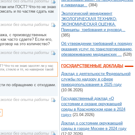
эколог без опыта работы
и ликвидаци...
(384)
 там или ГОСТ? Что-то не знаю
омсать и по частям сдать как
Экологический менеджмент
ЭКОЛОГИЧЕСКАЯ ТЕХНИКО-
ЭКОНОМИЧЕСКАЯ ОЦЕНКА.
эколог без опыта работы
Принципы, требования и руковод...
ража, с производственных
(385)
как часто сдаете? Если его,
Об утверждении требований к порядку
договор на это количество?
оказания услуг по транспортированию,
эколог без опыта работы
обезвреживанию медицинских ...
(528)
ГОСУДАРСТВЕННЫЕ ДОКЛАДЫ
? Что-то не знаю захотят ли у нас
ти, стекло и тп, но наверное такой
Доклад о деятельности Федеральной
службы по надзору в сфере
природопользования в 2025 году
сти по обращению с отходами.
(10.06.2026)
Государственный доклад «О
эколог без опыта работы
состоянии и охране окружающей
среды в Красноярском крае в 2024
?
году»
(21.04.2026)
Доклад о состоянии окружающей
среды в городе Москве в 2024 году
эколог без опыта работы
(12.02.2026)