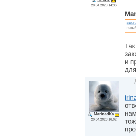
20.04.2023 14:36
Mar
irina1
новый
Так
зак
и п
для
iri
отв
нам
MarinadKa
20.04.2023 16:02
тож
про