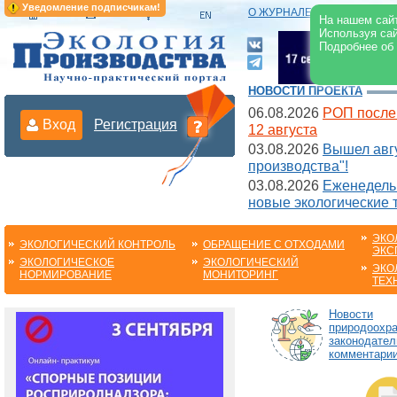
Уведомление подписчикам!
О ЖУРНАЛЕ
|
ЭЛЕКТРОНН
На нашем сайт
Используя сай
Подробнее об
НОВОСТИ ПРОЕКТА
06.08.2026
РОП после
Вход
Регистрация
12 августа
03.08.2026
Вышел авгу
производства"!
03.08.2026
Еженедельн
новые экологические 
ЭКО
ЭКОЛОГИЧЕСКИЙ КОНТРОЛЬ
ОБРАЩЕНИЕ С ОТХОДАМИ
ЭКС
ЭКОЛОГИЧЕСКОЕ
ЭКОЛОГИЧЕСКИЙ
ЭКО
НОРМИРОВАНИЕ
МОНИТОРИНГ
ТЕХ
Новости
природоохра
законодател
комментарии