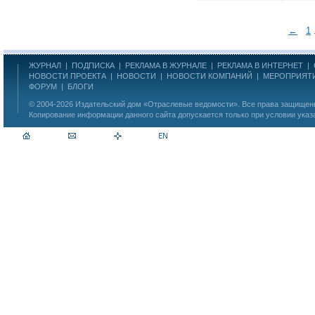
←
1
ЖУРНАЛ
|
ПОДПИСКА
|
РЕКЛАМА В ЖУРНАЛЕ
|
РЕКЛАМА В ИНТЕРНЕТ
|
НОВОСТИ ПРОЕКТА
|
НОВОСТИ
|
НОВОСТИ КОМПАНИЙ
|
МЕРОПРИЯТ
ФОРУМ
|
БЛОГИ
© 2004-2026
Издательский дом «Отраслевые ведомости»
. Все права защище
Копирование информации данного сайта допускается только при условии указ