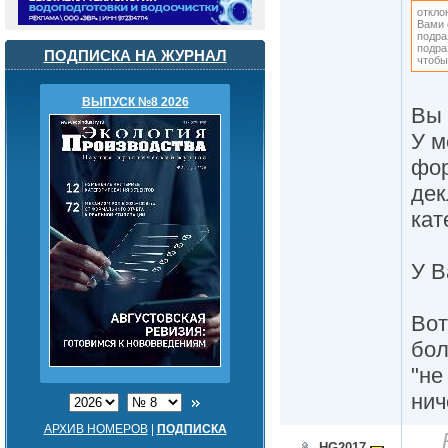
откло
Вами 
подра
подра
ПОДПИСКА НА ЖУРНАЛ
чтобы
ВЫПУСК №8 2026
Вы 
У м
фор
дек
кат
У В
Вот
бол
"не
нич
АРХИВ НОМЕРОВ
|
ПОДПИСКА
HG2017