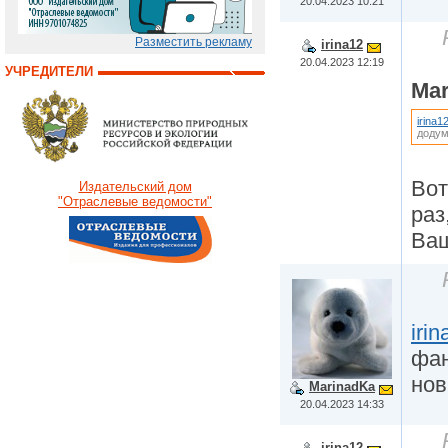
20.04.2023 10:21
Разместить рекламу
irina12
20.04.2023 12:19
УЧРЕДИТЕЛИ
Mar
irina1
додум
Вот
Издательский дом
"Отраслевые ведомости"
раз
Ваш
iri
фан
нов
MarinadKa
20.04.2023 14:33
irina12