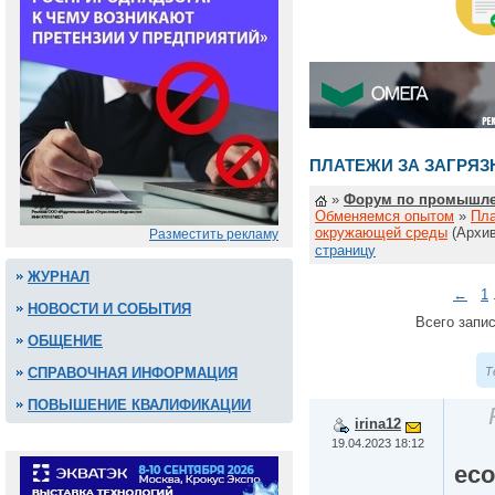
ПЛАТЕЖИ ЗА ЗАГРЯ
»
Форум по промышле
Обменяемся опытом
»
Пла
окружающей среды
(Архив
Разместить рекламу
страницу
ЖУРНАЛ
←
1
НОВОСТИ И СОБЫТИЯ
Всего запис
ОБЩЕНИЕ
Т
СПРАВОЧНАЯ ИНФОРМАЦИЯ
ПОВЫШЕНИЕ КВАЛИФИКАЦИИ
irina12
19.04.2023 18:12
eco