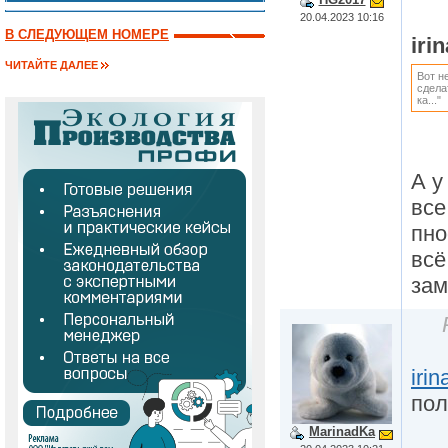
20.04.2023 10:16
В СЛЕДУЮЩЕМ НОМЕРЕ
iri
ЧИТАЙТЕ ДАЛЕЕ
Вот н
сдела
ка..."
А у
все
пно
всё
зам
iri
пол
MarinadKa