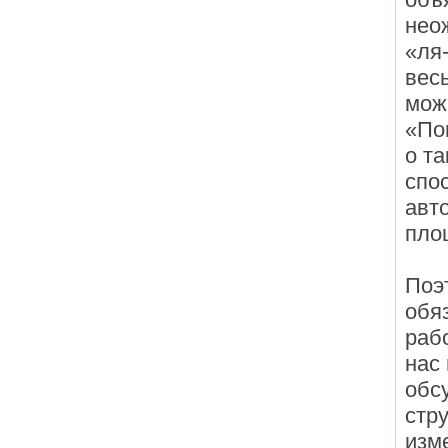
нео
«ля-
вес
мож
«По
о т
спос
авт
пло
Поэ
обя
раб
нас
обс
стр
изме