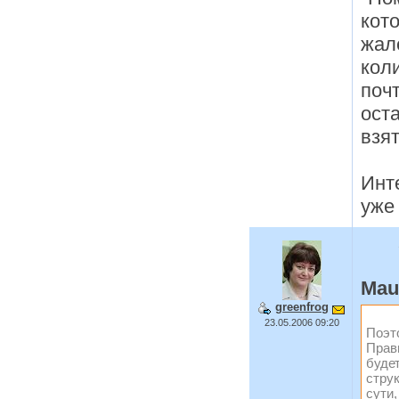
кот
жал
кол
поч
ост
взя
Инт
уже
Mau
greenfrog
23.05.2006 09:20
Поэт
Прав
буде
стру
сути,