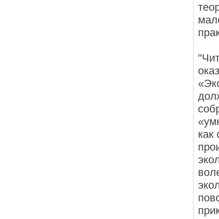
тео
мал
пра
"Чит
ока
«Эк
дол
соб
«ум
как 
про
эко
вол
эко
пов
при