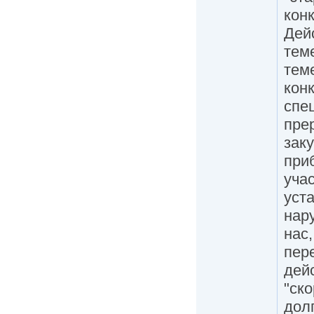
кон
Дей
тем
тем
кон
спе
пре
зак
при
уча
уст
нар
нас
пер
дей
"ск
дол