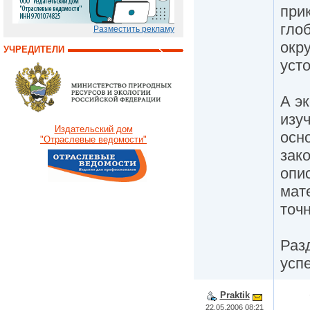
при
гло
Разместить рекламу
окр
УЧРЕДИТЕЛИ
уст
А э
изу
Издательский дом
осн
"Отраслевые ведомости"
зак
опи
мат
точ
Раз
усп
Praktik
22.05.2006 08:21