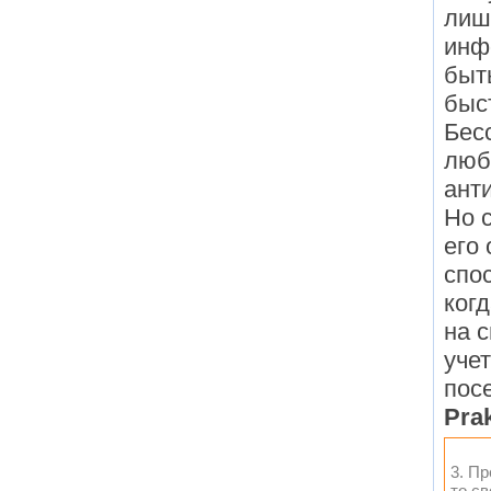
лиш
инф
быт
быс
Бес
люб
ант
Но с
его
спо
ког
на 
уче
пос
Prak
3. П
то св