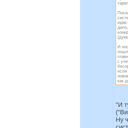
тарел
Поск
сист
юрист
дело,
конк
(дум
И по
пошл
главн
с уч
бесп
если 
новом
как д
"И т
("Ви
Ну ч
сис