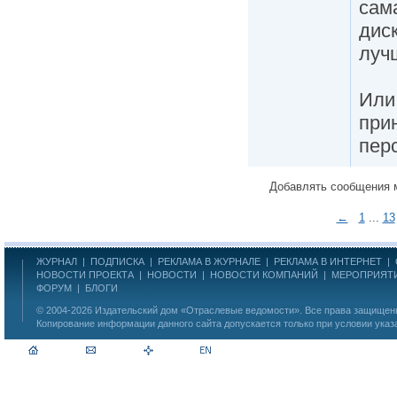
сам
дис
луч
Или
прин
пер
Добавлять сообщения 
←
1
...
13
ЖУРНАЛ
|
ПОДПИСКА
|
РЕКЛАМА В ЖУРНАЛЕ
|
РЕКЛАМА В ИНТЕРНЕТ
|
НОВОСТИ ПРОЕКТА
|
НОВОСТИ
|
НОВОСТИ КОМПАНИЙ
|
МЕРОПРИЯТ
ФОРУМ
|
БЛОГИ
© 2004-2026
Издательский дом «Отраслевые ведомости»
. Все права защище
Копирование информации данного сайта допускается только при условии указ