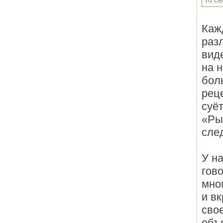
Каж
раз
виде
на 
бол
рец
суёт
«Ры
след
У на
гово
мно
и вк
сво
объ