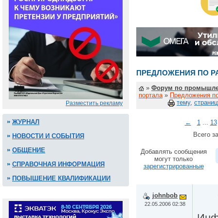
ПРЕДЛОЖЕНИЯ ПО Р
»
Форум по промышле
портала
»
Предложения по
тему
,
страниц
Разместить рекламу
ЖУРНАЛ
←
1
...
13
Всего за
НОВОСТИ И СОБЫТИЯ
ОБЩЕНИЕ
Добавлять сообщения
могут только
СПРАВОЧНАЯ ИНФОРМАЦИЯ
зарегистрированные
ПОВЫШЕНИЕ КВАЛИФИКАЦИИ
johnbob
22.05.2006 02:38
Инф