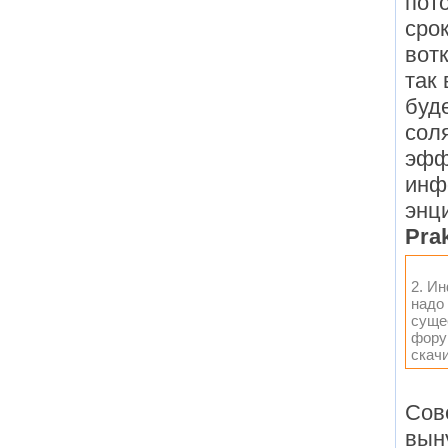
пот
срок
вот
так 
буд
соля
эфф
инф
энц
Prak
2. И
надо 
суще
форум
скач
Сов
вын