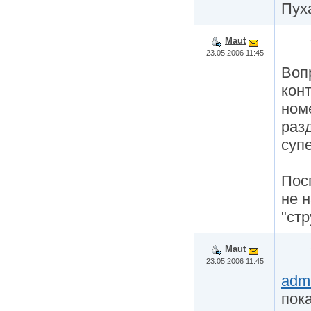
Пух
Maut
23.05.2006 11:45
Воп
кон
ном
раз
супе
Пос
не 
"стр
Maut
23.05.2006 11:45
adm
пок