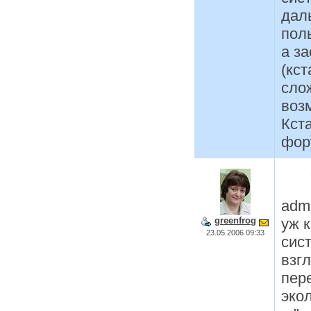
дал
пол
а з
(кст
сло
воз
Кст
фор
adm
уж 
greenfrog
23.05.2006 09:33
сис
взг
пер
экол