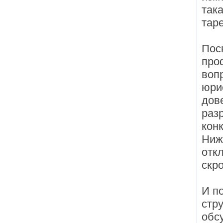
так
тар
Поск
про
воп
юри
дове
раз
кон
Ниж
отк
скр
И п
стр
обс