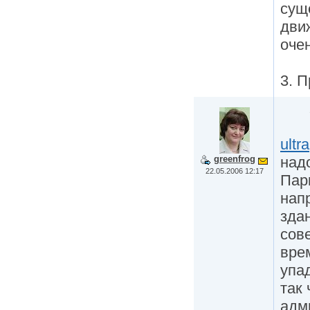
сущ
движ
оче
3. П
ultra
над
greenfrog
22.05.2006 12:17
Пар
нап
зда
сов
вре
упад
так
адм