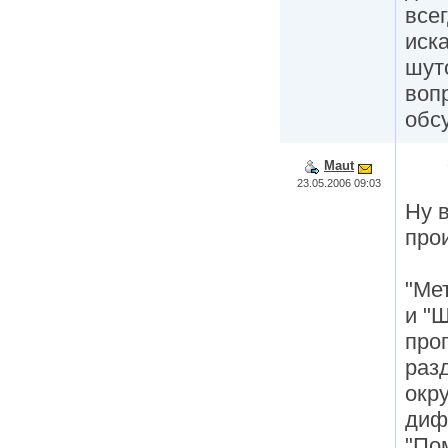
все
иска
шут
воп
обс
Maut
23.05.2006 09:03
Ну 
про
"Ме
и "
про
раз
окр
диф
"По