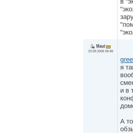
в "э
"эк
зар
"пом
"эк
Maut
23.05.2006 09:46
gree
я та
воо
сме
и в 
кон
дом
А т
обз