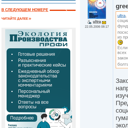
gre
В СЛЕДУЮЩЕМ НОМЕРЕ
ultra
,
ЧИТАЙТЕ ДАЛЕЕ
соци
ultra
фунд
22.05.2006 08:17
поско
из пр
Если
всех 
зако
болт
Зако
нап
изу
Пре
соц
гум
эко