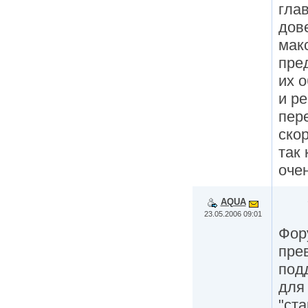
глав
дов
мак
пре
их 
и р
пере
скор
так 
очен
AQUA
23.05.2006 09:01
Фор
пре
под
для 
"ст