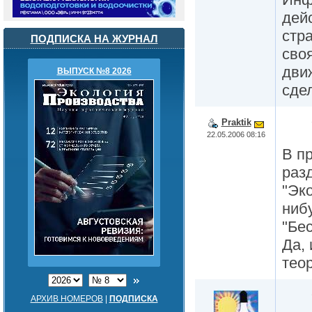
дей
стр
ПОДПИСКА НА ЖУРНАЛ
сво
дви
ВЫПУСК №8 2026
сде
Praktik
22.05.2006 08:16
В п
раз
"Эко
ниб
"Бе
Да,
тео
АРХИВ НОМЕРОВ
|
ПОДПИСКА