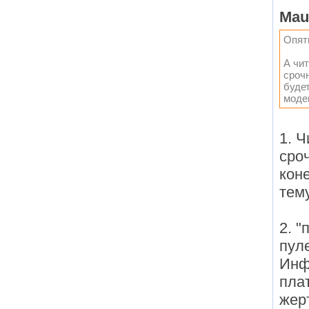
Mau
Опят
А чит
сроч
будет
моде
1. Ч
сроч
кон
тему
2. 
пуле
Инф
плат
жер