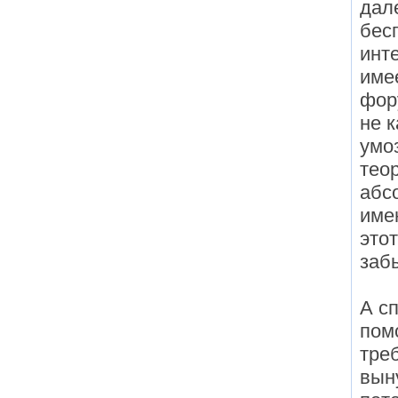
дале
бес
инт
име
фор
не 
умо
тео
абс
име
этот
заб
А с
пом
тре
вын