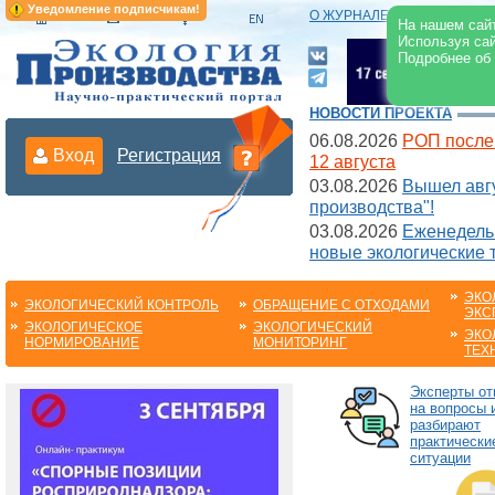
Уведомление подписчикам!
О ЖУРНАЛЕ
|
ЭЛЕКТРОНН
На нашем сайт
Используя сай
Подробнее об
НОВОСТИ ПРОЕКТА
06.08.2026
РОП после
Вход
Регистрация
12 августа
03.08.2026
Вышел авгу
производства"!
03.08.2026
Еженедельн
новые экологические 
ЭКО
ЭКОЛОГИЧЕСКИЙ КОНТРОЛЬ
ОБРАЩЕНИЕ С ОТХОДАМИ
ЭКС
ЭКОЛОГИЧЕСКОЕ
ЭКОЛОГИЧЕСКИЙ
ЭКО
НОРМИРОВАНИЕ
МОНИТОРИНГ
ТЕХ
Эксперты от
на вопросы 
разбирают
практически
ситуации