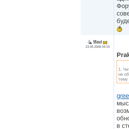
Фор
сов
буд
Maut
23.05.2006 04:15
Prak
1. Чи
не об
тему 
gree
мыс
воз
обн
в с