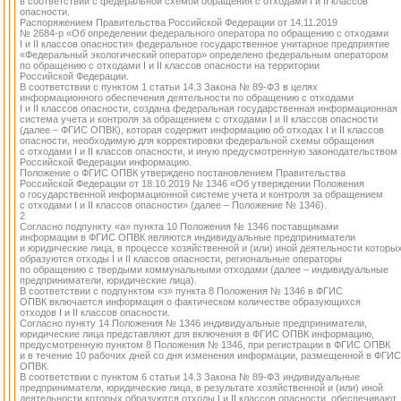
в соответствии с федеральной схемой обращения с отходами I и II классов
опасности.
Распоряжением Правительства Российской Федерации от 14.11.2019
№ 2684-р «Об определении федерального оператора по обращению с отходами
I и II классов опасности» федеральное государственное унитарное предприятие
«Федеральный экологический оператор» определено федеральным оператором
по обращению с отходами I и II классов опасности на территории
Российской Федерации.
В соответствии с пунктом 1 статьи 14.3 Закона № 89-ФЗ в целях
информационного обеспечения деятельности по обращению с отходами
I и II классов опасности, создана федеральная государственная информационная
система учета и контроля за обращением с отходами I и II классов опасности
(далее – ФГИС ОПВК), которая содержит информацию об отходах I и II классов
опасности, необходимую для корректировки федеральной схемы обращения
с отходами I и II классов опасности, и иную предусмотренную законодательством
Российской Федерации информацию.
Положение о ФГИС ОПВК утверждено постановлением Правительства
Российской Федерации от 18.10.2019 № 1346 «Об утверждении Положения
о государственной информационной системе учета и контроля за обращением
с отходами I и II классов опасности» (далее – Положение № 1346).
2
Согласно подпункту «а» пункта 10 Положения № 1346 поставщиками
информации в ФГИС ОПВК являются индивидуальные предприниматели
и юридические лица, в процессе хозяйственной и (или) иной деятельности которы
образуются отходы I и II классов опасности, региональные операторы
по обращению с твердыми коммунальными отходами (далее – индивидуальные
предприниматели, юридические лица).
В соответствии с подпунктом «з» пункта 8 Положения № 1346 в ФГИС
ОПВК включается информация о фактическом количестве образующихся
отходов I и II классов опасности.
Согласно пункту 14 Положения № 1346 индивидуальные предприниматели,
юридические лица представляют для включения в ФГИС ОПВК информацию,
предусмотренную пунктом 8 Положения № 1346, при регистрации в ФГИС ОПВК
и в течение 10 рабочих дней со дня изменения информации, размещенной в ФГИС
ОПВК.
В соответствии с пунктом 6 статьи 14.3 Закона № 89-ФЗ индивидуальные
предприниматели, юридические лица, в результате хозяйственной и (или) иной
деятельности которых образуются отходы I и II классов опасности, обеспечивают