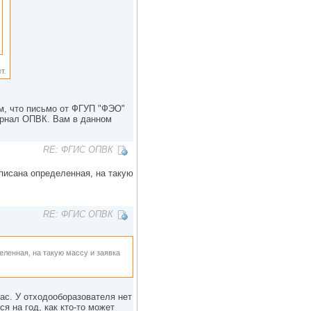
т.
м, что письмо от ФГУП "ФЭО"
урнал ОПВК. Вам в данном
RE: ФГИС ОПВК
писана определенная, на такую
RE: ФГИС ОПВК
еленная, на такую массу и заявка
ас. У отходооборазователя нет
я на год, как кто-то может