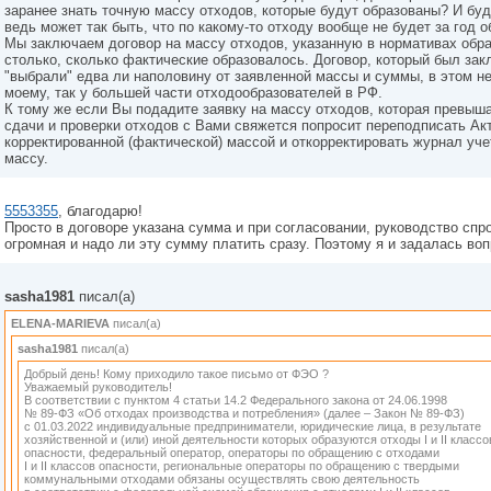
заранее знать точную массу отходов, которые будут образованы? И бу
ведь может так быть, что по какому-то отходу вообще не будет за год о
Мы заключаем договор на массу отходов, указанную в нормативах обр
столько, сколько фактические образовалось. Договор, который был зак
"выбрали" едва ли наполовину от заявленной массы и суммы, в этом не
моему, так у большей части отходообразователей в РФ.
К тому же если Вы подадите заявку на массу отходов, которая превыш
сдачи и проверки отходов с Вами свяжется попросит переподписать Ак
корректированной (фактической) массой и откорректировать журнал у
массу.
5553355
, благодарю!
Просто в договоре указана сумма и при согласовании, руководство спро
огромная и надо ли эту сумму платить сразу. Поэтому я и задалась во
sasha1981
писал(а)
ELENA-MARIEVA
писал(а)
sasha1981
писал(а)
Добрый день! Кому приходило такое письмо от ФЭО ?
Уважаемый руководитель!
В соответствии с пунктом 4 статьи 14.2 Федерального закона от 24.06.1998
№ 89-ФЗ «Об отходах производства и потребления» (далее – Закон № 89-ФЗ)
с 01.03.2022 индивидуальные предприниматели, юридические лица, в результате
хозяйственной и (или) иной деятельности которых образуются отходы I и II классо
опасности, федеральный оператор, операторы по обращению с отходами
I и II классов опасности, региональные операторы по обращению с твердыми
коммунальными отходами обязаны осуществлять свою деятельность