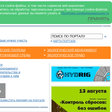
 ИНТЕРНЕТ
ся cookie-файлы, в том числе сервисов веб-аналитики.
аетесь на обработку персональных данных при помощи cookie-файлов.
рсональных данных вы можете узнать в
Политике конфиденциальности
ПРИНЯТЬ
орые нужно учесть
КАРТА ПОРТАЛА
ЕСКИЕ ПЛАТЕЖИ
ЭКОЛОГИЧЕСКИЙ МЕНЕДЖМЕНТ
КРУЖАЮЩЕЙ СРЕДЫ
ЭКОЛОГИЧЕСКОЕ ПРАВО
ти
доохранного
одательства и
нтарии к ним
Разместить рекламу на портале