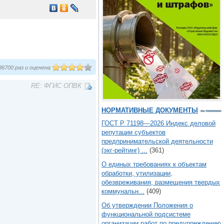
6700 раз и оценена
RE: ФГИС ОПВК
НОРМАТИВНЫЕ ДОКУМЕНТЫ
ГОСТ Р 71198—2026 Индекс деловой
репутации субъектов
предпринимательской деятельности
(экг-рейтинг) ...
(361)
О единых требованиях к объектам
обработки, утилизации,
обезвреживания, размещения твердых
коммунальн...
(409)
Об утверждении Положения о
функциональной подсистеме
организации работ по предупреждению