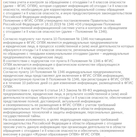
система учета и контроля за обращением с отходами I и II классов опасности
(далее – ФГИС ОПВК), которая содержит информацию об отходах I и II классов
опасности, необходимую для корректировки федеральной схемы обращения
с отходами I и II классов опасности, и иную предусмотренную законодательством
Российской Федерации информацию.
Положение о ФГИС ОПВК утверждено постановлением Правительства
Российской Федерации от 18.10.2019 № 1346 «Об утверждении Положения
о государственной информационной системе учета и контроля за обращением
с отходами I и II классов опасности» (далее – Положение № 1346).
2
Согласно подпункту «а» пункта 10 Положения № 1346 поставщиками
информации в ФГИС ОПВК являются индивидуальные предприниматели
и юридические лица, в процессе хозяйственной и (или) иной деятельности которых
образуются отходы I и II классов опасности, региональные операторы
по обращению с твердыми коммунальными отходами (далее – индивидуальные
предприниматели, юридические лица).
В соответствии с подпунктом «з» пункта 8 Положения № 1346 в ФГИС
ОПВК включается информация о фактическом количестве образующихся
отходов I и II классов опасности.
Согласно пункту 14 Положения № 1346 индивидуальные предприниматели,
юридические лица представляют для включения в ФГИС ОПВК информацию,
предусмотренную пунктом 8 Положения № 1346, при регистрации в ФГИС ОПВК
и в течение 10 рабочих дней со дня изменения информации, размещенной в ФГИС
ОПВК.
В соответствии с пунктом 6 статьи 14.3 Закона № 89-ФЗ индивидуальные
предприниматели, юридические лица, в результате хозяйственной и (или) иной
деятельности которых образуются отходы I и II классов опасности, обеспечивают
представление полной, достоверной, актуальной информации
и своевременность ее размещения в ФГИС ОПВК с учетом требований
законодательных актов Российской Федерации в области информации,
информационных технологий и защиты информации, персональных данных,
государственной тайны.
На основании изложенного, в целях недопущения нарушения требований
законодательства Российской Федерации в области обращения с отходами
просим учесть данную информацию при организации деятельности в области
обращения с отходами I и II классов опасности и обеспечить своевременное
внесение в раздел «Журнал образования ОПВК» ФГИС ОПВК