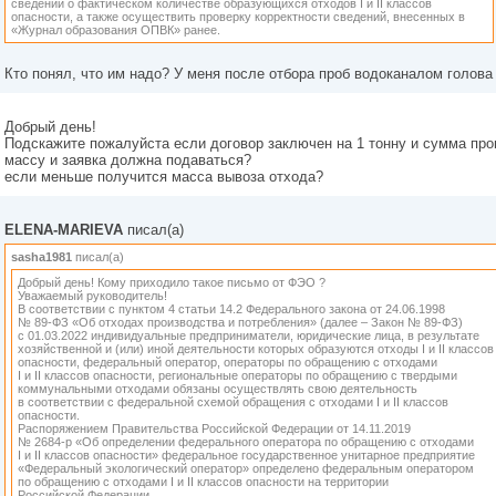
сведений о фактическом количестве образующихся отходов I и II классов
опасности, а также осуществить проверку корректности сведений, внесенных в
«Журнал образования ОПВК» ранее.
Кто понял, что им надо? У меня после отбора проб водоканалом голова
Добрый день!
Подскажите пожалуйста если договор заключен на 1 тонну и сумма про
массу и заявка должна подаваться?
если меньше получится масса вывоза отхода?
ELENA-MARIEVA
писал(а)
sasha1981
писал(а)
Добрый день! Кому приходило такое письмо от ФЭО ?
Уважаемый руководитель!
В соответствии с пунктом 4 статьи 14.2 Федерального закона от 24.06.1998
№ 89-ФЗ «Об отходах производства и потребления» (далее – Закон № 89-ФЗ)
с 01.03.2022 индивидуальные предприниматели, юридические лица, в результате
хозяйственной и (или) иной деятельности которых образуются отходы I и II классов
опасности, федеральный оператор, операторы по обращению с отходами
I и II классов опасности, региональные операторы по обращению с твердыми
коммунальными отходами обязаны осуществлять свою деятельность
в соответствии с федеральной схемой обращения с отходами I и II классов
опасности.
Распоряжением Правительства Российской Федерации от 14.11.2019
№ 2684-р «Об определении федерального оператора по обращению с отходами
I и II классов опасности» федеральное государственное унитарное предприятие
«Федеральный экологический оператор» определено федеральным оператором
по обращению с отходами I и II классов опасности на территории
Российской Федерации.