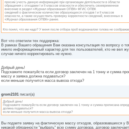
просим учесть данную информацию при организации деятельности в области
обращения с отходами I и II классов опасности и обеспечить своевременное
внесение в раздел «Журнал образования ОПВК» ФГИС ОПВК
сведений о фактическом количестве образующихся отходов I и II классов
опасности, а также осуществить проверку корректности сведений, внесенных в
«Журнал образования ОПВК» ранее.
Кто понял, что им надо? У меня после отбора проб водоканалом голова не соображае
Вот что ответили тех поддержка:
В рамках Вашего обращения Вам оказана консультация по вопросу о то
имело информационный характер для тех пользователей, кто не вел ж
случае ничего корректировать не нужно.
Добрый день!
Подскажите пожалуйста если договор заключен на 1 тонну и сумма про
массу и заявка должна подаваться?
если меньше получится масса вывоза отхода?
grom2101
писал(а)
Добрый день!
Подскажите пожалуйста если договор заключен на 1 тонну и сумма прописана опред
должна подаваться?
если меньше получится масса вывоза отхода?
Вы подаете заявку на фактическую массу отходов, образовавшихся у В
никакой обязанности "выбрать" всю сумму договора, договор заключаетс