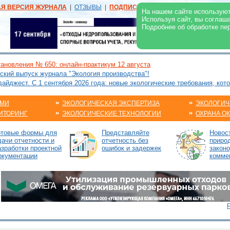
АЯ ВЕРСИЯ ЖУРНАЛА
|
ОТЗЫВЫ
|
ПОДПИСКА
|
РЕКЛАМА:
В ЖУРНАЛЕ
В
На нашем сайте используют
Используя сайт, вы соглаш
Подробнее об обработке пе
ановления № 650: онлайн-практикум 12 августа
ский выпуск журнала "Экология производства"!
йджест. С 1 сентября 2026 года: новые экологические требования, кот
АМИ
ЭКОЛОГИЧЕСКАЯ ЭКСПЕРТИЗА
ЭКОЛОГИЧ
ИТОРИНГ
ЭКОЛОГИЧЕСКИЕ ТЕХНОЛОГИИ
ОХРАНА О
отовые формы для
Представляйте
Новос
дачи отчетности и
отчетность без
приро
азработки проектной
ошибок и задержек
закон
окументации
комме