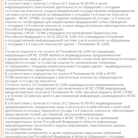
В соответствии с пунктом 1 статьи 14.3 Закона № 89-ФЗ в целях
информационного обеспечения деятельности по обращению с отходами
I и II классов опасности, создана федеральная государственная информационная
система учета и контроля за обращением с отходами I и II классов опасности
(далее – ФГИС ОПВК), которая содержит информацию об отходах I и II классов
опасности, необходимую для корректировки федеральной схемы обращения
с отходами I и II классов опасности, и иную предусмотренную законодательством
Российской Федерации информацию.
Положение о ФГИС ОПВК утверждено постановлением Правительства
Российской Федерации от 18.10.2019 № 1346 «Об утверждении Положения
о государственной информационной системе учета и контроля за обращением
с отходами I и II классов опасности» (далее – Положение № 1346).
2
Согласно подпункту «а» пункта 10 Положения № 1346 поставщиками
информации в ФГИС ОПВК являются индивидуальные предприниматели
и юридические лица, в процессе хозяйственной и (или) иной деятельности которых
образуются отходы I и II классов опасности, региональные операторы
по обращению с твердыми коммунальными отходами (далее – индивидуальные
предприниматели, юридические лица).
В соответствии с подпунктом «з» пункта 8 Положения № 1346 в ФГИС
ОПВК включается информация о фактическом количестве образующихся
отходов I и II классов опасности.
Согласно пункту 14 Положения № 1346 индивидуальные предприниматели,
юридические лица представляют для включения в ФГИС ОПВК информацию,
предусмотренную пунктом 8 Положения № 1346, при регистрации в ФГИС ОПВК
и в течение 10 рабочих дней со дня изменения информации, размещенной в ФГИС
ОПВК.
В соответствии с пунктом 6 статьи 14.3 Закона № 89-ФЗ индивидуальные
предприниматели, юридические лица, в результате хозяйственной и (или) иной
деятельности которых образуются отходы I и II классов опасности, обеспечивают
представление полной, достоверной, актуальной информации
и своевременность ее размещения в ФГИС ОПВК с учетом требований
законодательных актов Российской Федерации в области информации,
информационных технологий и защиты информации, персональных данных,
государственной тайны.
На основании изложенного, в целях недопущения нарушения требований
законодательства Российской Федерации в области обращения с отходами