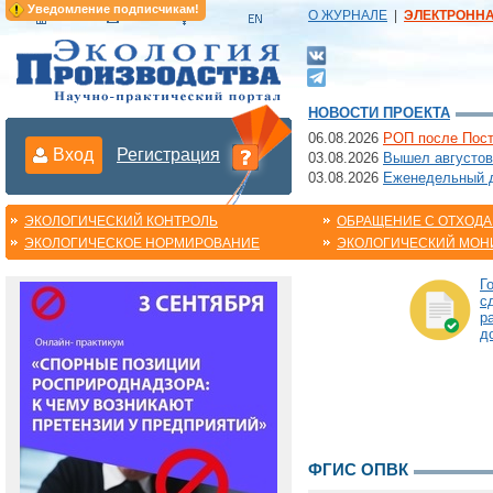
Уведомление подписчикам!
О ЖУРНАЛЕ
|
ЭЛЕКТРОНН
НОВОСТИ ПРОЕКТА
06.08.2026
РОП после Пост
Вход
Регистрация
03.08.2026
Вышел августов
03.08.2026
Еженедельный да
ЭКОЛОГИЧЕСКИЙ КОНТРОЛЬ
ОБРАЩЕНИЕ С ОТХОД
ЭКОЛОГИЧЕСКОЕ НОРМИРОВАНИЕ
ЭКОЛОГИЧЕСКИЙ МОН
Г
с
р
д
ФГИС ОПВК