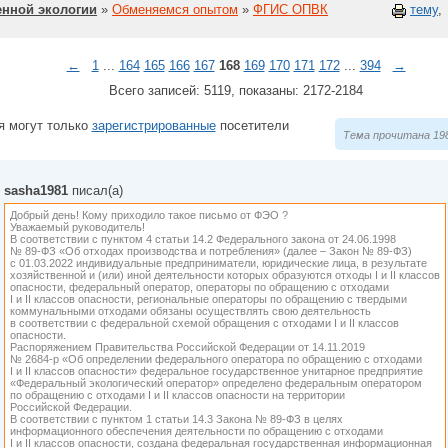
нной экологии
»
Обменяемся опытом
»
ФГИС ОПВК
тему
,
←
1
...
164
165
166
167
168
169
170
171
172
...
394
→
Всего записей: 5119, показаны: 2172-2184
я могут только
зарегистрированные
посетители
Тема прочитана 198
sasha1981
писал(а)
Добрый день! Кому приходило такое письмо от ФЭО ?
Уважаемый руководитель!
В соответствии с пунктом 4 статьи 14.2 Федерального закона от 24.06.1998
№ 89-ФЗ «Об отходах производства и потребления» (далее – Закон № 89-ФЗ)
с 01.03.2022 индивидуальные предприниматели, юридические лица, в результате
хозяйственной и (или) иной деятельности которых образуются отходы I и II классов
опасности, федеральный оператор, операторы по обращению с отходами
I и II классов опасности, региональные операторы по обращению с твердыми
коммунальными отходами обязаны осуществлять свою деятельность
в соответствии с федеральной схемой обращения с отходами I и II классов
опасности.
Распоряжением Правительства Российской Федерации от 14.11.2019
№ 2684-р «Об определении федерального оператора по обращению с отходами
I и II классов опасности» федеральное государственное унитарное предприятие
«Федеральный экологический оператор» определено федеральным оператором
по обращению с отходами I и II классов опасности на территории
Российской Федерации.
В соответствии с пунктом 1 статьи 14.3 Закона № 89-ФЗ в целях
информационного обеспечения деятельности по обращению с отходами
I и II классов опасности, создана федеральная государственная информационная