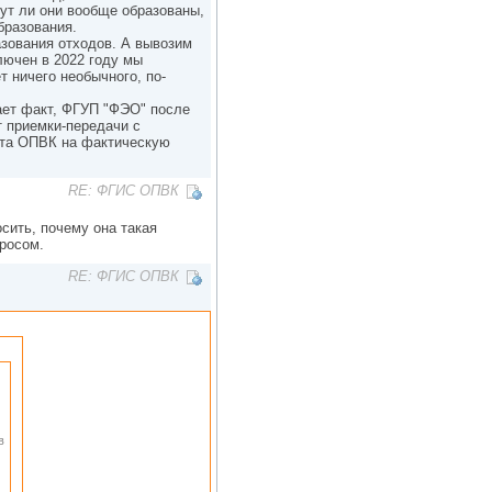
дут ли они вообще образованы,
бразования.
азования отходов. А вывозим
лючен в 2022 году мы
т ничего необычного, по-
ает факт, ФГУП "ФЭО" после
т приемки-передачи с
чета ОПВК на фактическую
RE: ФГИС ОПВК
сить, почему она такая
просом.
RE: ФГИС ОПВК
в