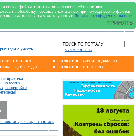
 ИНТЕРНЕТ
ся cookie-файлы, в том числе сервисов веб-аналитики.
аетесь на обработку персональных данных при помощи cookie-файлов.
рсональных данных вы можете узнать в
Политике конфиденциальности
ПРИНЯТЬ
орые нужно учесть
КАРТА ПОРТАЛА
ЕСКИЕ ПЛАТЕЖИ
ЭКОЛОГИЧЕСКИЙ МЕНЕДЖМЕНТ
КРУЖАЮЩЕЙ СРЕДЫ
ЭКОЛОГИЧЕСКОЕ ПРАВО
ая практика -
сь на чужих
ах, защищайте
нтересы!
Разместить рекламу на портале