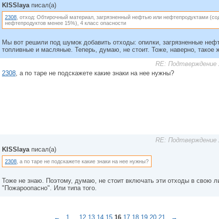
KISSlaya
писал(а)
2308
, отход: Обтирочный материал, загрязненный нефтью или нефтепродуктами (со
нефтепродуктов менее 15%), 4 класс опасности
Мы вот решили под шумок добавить отходы: опилки, загрязненные неф
топливные и масляные. Теперь, думаю, не стоит. Тоже, наверно, такое
RE: Подтверждение 
2308
, а по таре не подскажете какие знаки на нее нужны?
RE: Подтверждение 
KISSlaya
писал(а)
2308
, а по таре не подскажете какие знаки на нее нужны?
Тоже не знаю. Поэтому, думаю, не стоит включать эти отходы в свою л
"Пожароопасно". Или типа того.
←
1
...
12
13
14
15
16
17
18
19
20
21
→