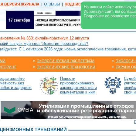
АЯ ВЕРСИЯ ЖУРНАЛА
|
ОТЗЫВЫ
|
ПОДПИСКА
|
РЕКЛАМА:
В ЖУРНАЛЕ
В
На нашем сайте используют
Используя сайт, вы соглаш
Подробнее об обработке пе
ановления № 650: онлайн-практикум 12 августа
ский выпуск журнала "Экология производства"!
йджест. С 1 сентября 2026 года: новые экологические требования, кот
АМИ
ЭКОЛОГИЧЕСКАЯ ЭКСПЕРТИЗА
ЭКОЛОГИЧ
ИТОРИНГ
ЭКОЛОГИЧЕСКИЕ ТЕХНОЛОГИИ
ОХРАНА О
редставляйте
Новости
Судебн
тчетность без
природоохранного
учите
шибок и задержек
законодательства и
ошибк
комментарии к ним
свои и
ЦЕНЗИОННЫХ ТРЕБОВАНИЙ