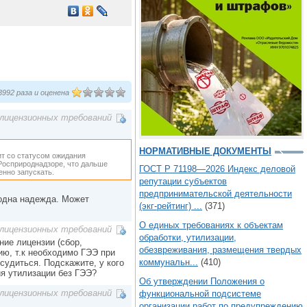
992 раза и оценена
лицензионных требований
НОРМАТИВНЫЕ ДОКУМЕНТЫ
ит со статусом ожидания
Росприроднадзоре, что дальше
ГОСТ Р 71198—2026 Индекс деловой
енно запускать.
репутации субъектов
предпринимательской деятельности
 одна надежда. Может
(экг-рейтинг) ...
(371)
О единых требованиях к объектам
лицензионных требований
обработки, утилизации,
ие лицензии (сбор,
обезвреживания, размещения твердых
ию, т.к необходимо ГЭЭ при
коммунальн...
(410)
судиться. Подскажите, у кого
ия утилизации без ГЭЭ?
Об утверждении Положения о
лицензионных требований
функциональной подсистеме
организации работ по предупреждению