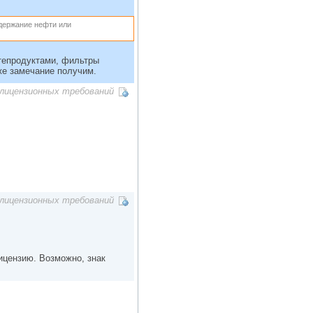
держание нефти или
тепродуктами, фильтры
 же замечание получим.
лицензионных требований
лицензионных требований
ицензию. Возможно, знак