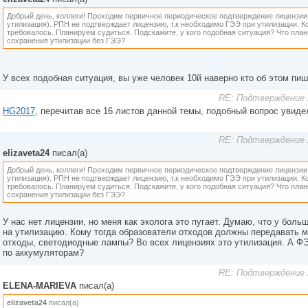
Добрый день, коллеги! Проходим первичное периодическое подтверждение лицензии 
утилизация). РПН не подтверждает лицензию, т.к необходимо ГЭЭ при утилизации. 
требовалось. Планируем судиться. Подскажите, у кого подобная ситуация? Что план
сохранения утилизации без ГЭЭ?
У всех подобная ситуация, вы уже человек 10й наверно кто об этом пи
RE: Подтверждение 
HG2017
, перечитав все 16 листов данной темы, подобный вопрос увидел
RE: Подтверждение 
elizaveta24
писал(а)
Добрый день, коллеги! Проходим первичное периодическое подтверждение лицензии 
утилизация). РПН не подтверждает лицензию, т.к необходимо ГЭЭ при утилизации. 
требовалось. Планируем судиться. Подскажите, у кого подобная ситуация? Что план
сохранения утилизации без ГЭЭ?
У нас нет лицензии, но меня как эколога это пугает. Думаю, что у бол
на утилизацию. Кому тогда образователи отходов должны передавать 
отходы, светодиодные лампы? Во всех лицензиях это утилизация. А ФЭ
по аккумуляторам?
RE: Подтверждение 
ELENA-MARIEVA
писал(а)
elizaveta24
писал(а)