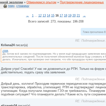
нной экологии
»
Обменяемся опытом
»
Подтверждение лицензионных
тему
,
страницу
←
1
...
12
13
14
15
16
17
18
19
20
21
→
Всего записей: 273, показаны: 196-208
Тема прочитана 83
RE: Подтверждение 
Krilena24
писал(а)
2308
,
Да, потом всё заново по подтверждению. Но у меня ещё предыдущее заявление вис
дополнительных сведений. После получения обновленной выписки буду узнавать в 
делать. Изначально, при проверке они говорили, что обе процедуры нужно одноврем
Доброе утро! Спасибо! У нас не дозвониться до РПН. Только на форум
действительно, подать сразу оба заявления.
RE: Подтверждение 
Добрый день, коллеги! Проходим первичное периодическое подтвержден
транспортировка, обработка, утилизация). РПН не подтверждает лиценз
утилизации. Когда получали лицензию ГЭЭ не требовалось. Планируем 
подобная ситуация? Что планируете делать? Какие есть пути сохранен
RE: Подтверждение 
elizaveta24
писал(а)