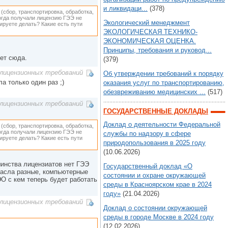
и ликвидаци...
(378)
(сбор, транспортировка, обработка,
Когда получали лицензию ГЭЭ не
Экологический менеджмент
ируете делать? Какие есть пути
ЭКОЛОГИЧЕСКАЯ ТЕХНИКО-
ЭКОНОМИЧЕСКАЯ ОЦЕНКА.
Принципы, требования и руковод...
шет сюда.
(379)
лицензионных требований
Об утверждении требований к порядку
а только один раз ;)
оказания услуг по транспортированию,
обезвреживанию медицинских ...
(517)
лицензионных требований
ГОСУДАРСТВЕННЫЕ ДОКЛАДЫ
Доклад о деятельности Федеральной
(сбор, транспортировка, обработка,
Когда получали лицензию ГЭЭ не
службы по надзору в сфере
ируете делать? Какие есть пути
природопользования в 2025 году
(10.06.2026)
ьшинства лицензиатов нет ГЭЭ
Государственный доклад «О
масла разные, компьютерные
состоянии и охране окружающей
О с кем теперь будет работать
среды в Красноярском крае в 2024
году»
(21.04.2026)
лицензионных требований
Доклад о состоянии окружающей
среды в городе Москве в 2024 году
(12.02.2026)