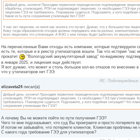
Добрый день, коллеги! Проходим первичное периодическое подтверждение лицензии
обработка, утилизация). РПН не подтверждает лицензию, т.к необходимо ГЭЭ при у
лицензию ГЭЭ не требовалось. Планируем судиться. Подскажите, у кого подобная 
Какие есть пути сохранения утилизации без ГЭЭ?
У нас нет лицензии, но меня как эколога это пугает. Думаю, что у большинства лице
Кому тогда образователи отходов должны передавать масла разные, компьютерные
всех лицензиях это утилизация. А ФЭО с кем теперь будет работать по аккумулято
На перечисленные Вами отходы есть компании, которые подтвердили с
есть те, которые и в реестр утилизаторов вошли. Так что история "нас м
прокатит
"Вологодский аккумуляторный завод" по-видимому подтвер
в январе 2025, и лицензия еще действует.
Я вот думаю, что может и столь большое кол-во отказов по внесению в р
что у утилизаторов нет ГЭЭ.
RE: Подтверждение 
elizaveta24
писал(а)
Добрый день, коллеги! Проходим первичное периодическое подтверждение лицензии 
утилизация). РПН не подтверждает лицензию, т.к необходимо ГЭЭ при утилизации. 
требовалось. Планируем судиться. Подскажите, у кого подобная ситуация? Что план
сохранения утилизации без ГЭЭ?
А почему Вы не можете пойти по пути получения ГЭЭ?
Чего то мне подсказывает, что суд Вы проиграете и просто потеряете в
И потом не забывайте, что потеряете клиентов. Клиентам проблемы не 
С какого года требование ГЭЭ для утилизаторов?