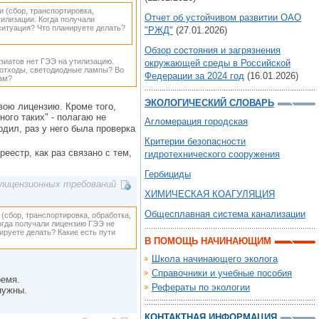
 (сбор, транспортировка,
Отчет об устойчивом развитии ОАО
тилизации. Когда получали
ситуация? Что планируете делать?
"РЖД"
(27.01.2026)
Обзор состояния и загрязнения
нзиатов нет ГЭЭ на утилизацию.
окружающей среды в Российской
 отходы, светодиодные лампы? Во
Федерации за 2024 год
(16.01.2026)
рам?
ЭКОЛОГИЧЕСКИЙ СЛОВАРЬ
вою лицензию. Кроме того,
ного таких" - полагаю не
Агломерация городская
дил, раз у него была проверка
Критерии безопасности
еестр, как раз связано с тем,
гидротехнического сооружения
Гербициды
лицензионных требований
ХИМИЧЕСКАЯ КОАГУЛЯЦИЯ
Общесплавная система канализации
(сбор, транспортировка, обработка,
Когда получали лицензию ГЭЭ не
ируете делать? Какие есть пути
В ПОМОЩЬ НАЧИНАЮЩИМ
Школа начинающего эколога
Справочники и учебные пособия
ремя.
Рефераты по экологии
нужны.
КОНТАКТНАЯ ИНФОРМАЦИЯ