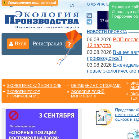
Уведомление подписчикам!
О ЖУРНАЛЕ
|
ЭЛЕКТРОНН
На нашем сайт
Используя сай
Подробнее об
НОВОСТИ ПРОЕКТА
06.08.2026
РОП после
Вход
Регистрация
12 августа
03.08.2026
Вышел авгу
производства"!
03.08.2026
Еженедельн
новые экологические 
ЭКО
ЭКОЛОГИЧЕСКИЙ КОНТРОЛЬ
ОБРАЩЕНИЕ С ОТХОДАМИ
ЭКС
ЭКОЛОГИЧЕСКОЕ
ЭКОЛОГИЧЕСКИЙ
ЭКО
НОРМИРОВАНИЕ
МОНИТОРИНГ
ТЕХ
Представля
отчетность 
ошибок и за