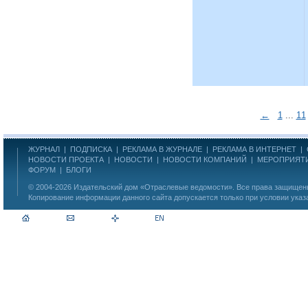
←
1
...
11
ЖУРНАЛ
|
ПОДПИСКА
|
РЕКЛАМА В ЖУРНАЛЕ
|
РЕКЛАМА В ИНТЕРНЕТ
|
НОВОСТИ ПРОЕКТА
|
НОВОСТИ
|
НОВОСТИ КОМПАНИЙ
|
МЕРОПРИЯТ
ФОРУМ
|
БЛОГИ
© 2004-2026
Издательский дом «Отраслевые ведомости»
. Все права защище
Копирование информации данного сайта допускается только при условии указ