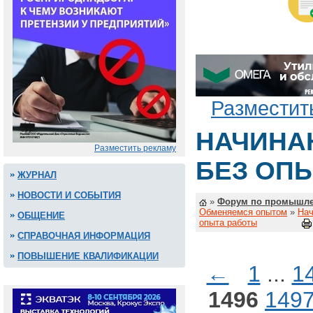
Разместит
НАЧИНА
Разместить рекламу
БЕЗ ОП
ЖУРНАЛ
НОВОСТИ И СОБЫТИЯ
»
Форум по промышле
Обменяемся опытом
»
Нач
ОБЩЕНИЕ
опыта работы
СПРАВОЧНАЯ ИНФОРМАЦИЯ
ПОВЫШЕНИЕ КВАЛИФИКАЦИИ
←
1
...
1
1496
149