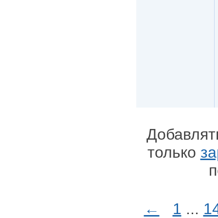
Добавлят
только
за
п
←
1
...
1