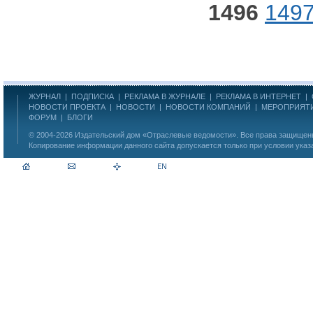
1496
149
ЖУРНАЛ
|
ПОДПИСКА
|
РЕКЛАМА В ЖУРНАЛЕ
|
РЕКЛАМА В ИНТЕРНЕТ
|
НОВОСТИ ПРОЕКТА
|
НОВОСТИ
|
НОВОСТИ КОМПАНИЙ
|
МЕРОПРИЯТ
ФОРУМ
|
БЛОГИ
© 2004-2026
Издательский дом «Отраслевые ведомости»
. Все права защище
Копирование информации данного сайта допускается только при условии указ