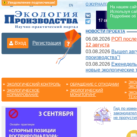
Уведомление подписчикам!
О ЖУРНАЛЕ
|
ЭЛЕКТРОНН
На нашем сайт
Используя сай
Подробнее об
НОВОСТИ ПРОЕКТА
06.08.2026
РОП после
Вход
Регистрация
12 августа
03.08.2026
Вышел авгу
производства"!
03.08.2026
Еженедельн
новые экологические 
ЭКО
ЭКОЛОГИЧЕСКИЙ КОНТРОЛЬ
ОБРАЩЕНИЕ С ОТХОДАМИ
ЭКС
ЭКОЛОГИЧЕСКОЕ
ЭКОЛОГИЧЕСКИЙ
ЭКО
НОРМИРОВАНИЕ
МОНИТОРИНГ
ТЕХ
Гид по изме
законодател
не пропустит