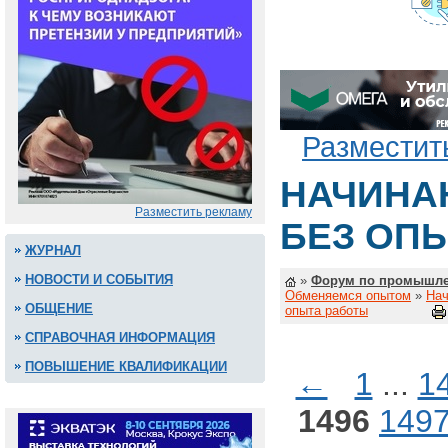
Разместит
НАЧИНА
Разместить рекламу
БЕЗ ОП
ЖУРНАЛ
НОВОСТИ И СОБЫТИЯ
»
Форум по промышле
Обменяемся опытом
»
Нач
ОБЩЕНИЕ
опыта работы
СПРАВОЧНАЯ ИНФОРМАЦИЯ
ПОВЫШЕНИЕ КВАЛИФИКАЦИИ
←
1
...
1
1496
149