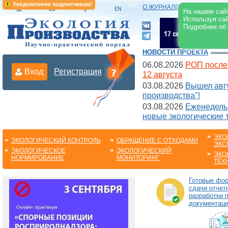
Уведомление подписчикам!
О ЖУРНАЛЕ
|
ЭЛЕКТРОНН
На нашем сайт
Используя сай
Подробнее об
НОВОСТИ ПРОЕКТА
06.08.2026
РОП после
Вход
Регистрация
12 августа
03.08.2026
Вышел авгу
производства"!
03.08.2026
Еженедельн
новые экологические 
ЭКО
ЭКОЛОГИЧЕСКИЙ КОНТРОЛЬ
ОБРАЩЕНИЕ С ОТХОДАМИ
ЭКС
ЭКОЛОГИЧЕСКОЕ
ЭКОЛОГИЧЕСКИЙ
ЭКО
НОРМИРОВАНИЕ
МОНИТОРИНГ
ТЕХ
Готовые фо
сдачи отчет
разработки 
документац