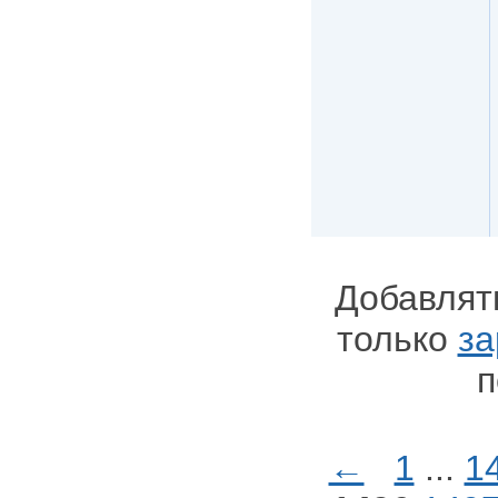
Добавлят
только
за
п
←
1
...
1