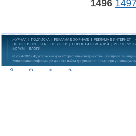
1496
149
ЖУРНАЛ
|
ПОДПИСКА
|
РЕКЛАМА В ЖУРНАЛЕ
|
РЕКЛАМА В ИНТЕРНЕТ
|
НОВОСТИ ПРОЕКТА
|
НОВОСТИ
|
НОВОСТИ КОМПАНИЙ
|
МЕРОПРИЯТ
ФОРУМ
|
БЛОГИ
© 2004-2026
Издательский дом «Отраслевые ведомости»
. Все права защище
Копирование информации данного сайта допускается только при условии указ