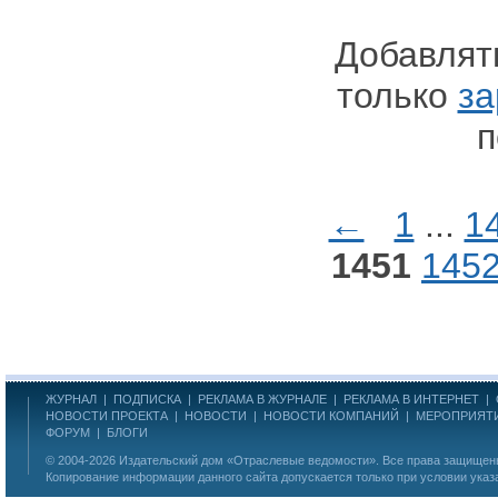
Добавлят
только
за
п
←
1
...
1
1451
145
ЖУРНАЛ
|
ПОДПИСКА
|
РЕКЛАМА В ЖУРНАЛЕ
|
РЕКЛАМА В ИНТЕРНЕТ
|
НОВОСТИ ПРОЕКТА
|
НОВОСТИ
|
НОВОСТИ КОМПАНИЙ
|
МЕРОПРИЯТ
ФОРУМ
|
БЛОГИ
© 2004-2026
Издательский дом «Отраслевые ведомости»
. Все права защище
Копирование информации данного сайта допускается только при условии указ