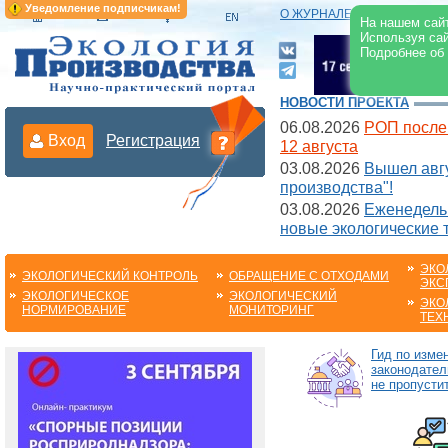
Уведомление подписчикам!
О ЖУРНАЛЕ
|
ЭЛЕКТРОНН
На нашем сайт
Используя сай
Подробнее об
НОВОСТИ ПРОЕКТА
06.08.2026
РОП после
Вход
Регистрация
12 августа
03.08.2026
Вышел авгу
производства"!
03.08.2026
Еженедельн
новые экологические 
ЭКО
ЭКОЛОГИЧЕСКИЙ КОНТРОЛЬ
ОБРАЩЕНИЕ С ОТХОДАМИ
ЭКС
ЭКОЛОГИЧЕСКОЕ
ЭКОЛОГИЧЕСКИЙ
ЭКО
НОРМИРОВАНИЕ
МОНИТОРИНГ
ТЕХ
Гид по изме
законодател
не пропустит