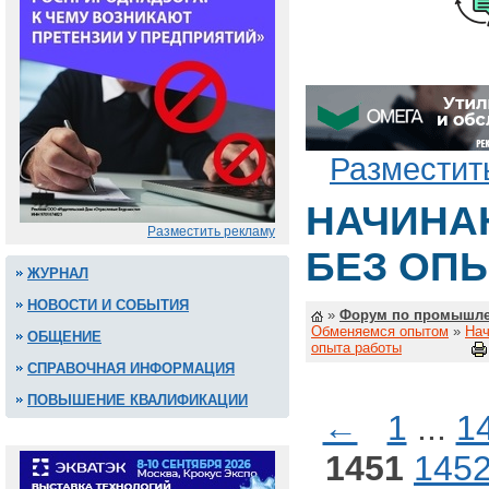
Разместит
НАЧИНА
Разместить рекламу
БЕЗ ОП
ЖУРНАЛ
НОВОСТИ И СОБЫТИЯ
»
Форум по промышле
Обменяемся опытом
»
Нач
ОБЩЕНИЕ
опыта работы
СПРАВОЧНАЯ ИНФОРМАЦИЯ
ПОВЫШЕНИЕ КВАЛИФИКАЦИИ
←
1
...
1
1451
145