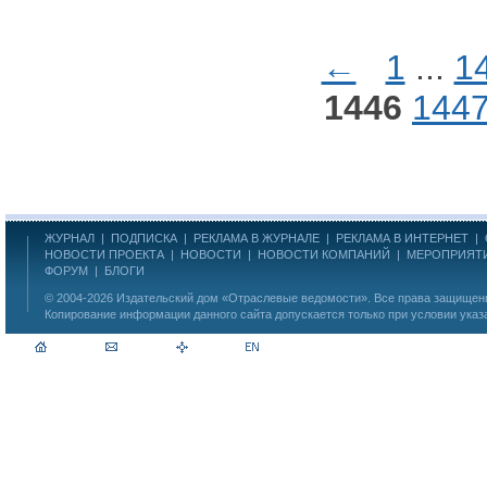
←
1
...
1
1446
144
ЖУРНАЛ
|
ПОДПИСКА
|
РЕКЛАМА В ЖУРНАЛЕ
|
РЕКЛАМА В ИНТЕРНЕТ
|
НОВОСТИ ПРОЕКТА
|
НОВОСТИ
|
НОВОСТИ КОМПАНИЙ
|
МЕРОПРИЯТ
ФОРУМ
|
БЛОГИ
© 2004-2026
Издательский дом «Отраслевые ведомости»
. Все права защище
Копирование информации данного сайта допускается только при условии указ