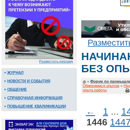
Разместит
НАЧИНА
Разместить рекламу
БЕЗ ОП
ЖУРНАЛ
НОВОСТИ И СОБЫТИЯ
»
Форум по промышле
Обменяемся опытом
»
Нач
ОБЩЕНИЕ
опыта работы
СПРАВОЧНАЯ ИНФОРМАЦИЯ
ПОВЫШЕНИЕ КВАЛИФИКАЦИИ
←
1
...
1
1446
144