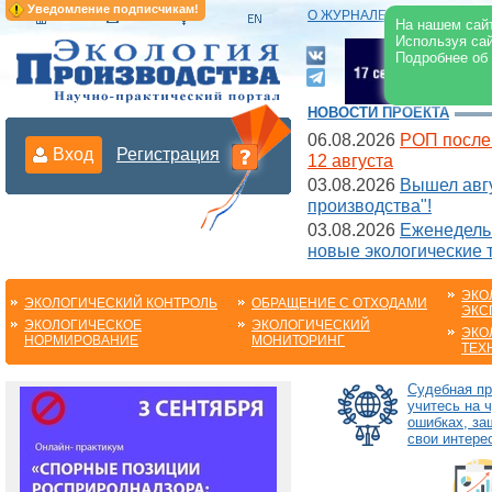
Уведомление подписчикам!
О ЖУРНАЛЕ
|
ЭЛЕКТРОНН
На нашем сайт
Используя сай
Подробнее об
НОВОСТИ ПРОЕКТА
06.08.2026
РОП после
Вход
Регистрация
12 августа
03.08.2026
Вышел авгу
производства"!
03.08.2026
Еженедельн
новые экологические 
ЭКО
ЭКОЛОГИЧЕСКИЙ КОНТРОЛЬ
ОБРАЩЕНИЕ С ОТХОДАМИ
ЭКС
ЭКОЛОГИЧЕСКОЕ
ЭКОЛОГИЧЕСКИЙ
ЭКО
НОРМИРОВАНИЕ
МОНИТОРИНГ
ТЕХ
Судебная пр
учитесь на 
ошибках, з
свои интере