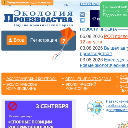
Уведомление подписчикам!
О ЖУРНАЛЕ
|
ЭЛЕКТРОНН
На нашем сайт
Используя сай
Подробнее об
НОВОСТИ ПРОЕКТА
06.08.2026
РОП после
Вход
Регистрация
12 августа
03.08.2026
Вышел авгу
производства"!
03.08.2026
Еженедельн
новые экологические 
ЭКО
ЭКОЛОГИЧЕСКИЙ КОНТРОЛЬ
ОБРАЩЕНИЕ С ОТХОДАМИ
ЭКС
ЭКОЛОГИЧЕСКОЕ
ЭКОЛОГИЧЕСКИЙ
ЭКО
НОРМИРОВАНИЕ
МОНИТОРИНГ
ТЕХ
Разъяснени
требований 
доступным 