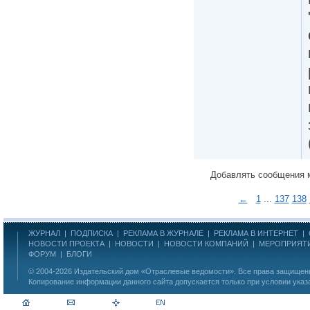
Добавлять сообщения 
←
1
...
137
138
ЖУРНАЛ
|
ПОДПИСКА
|
РЕКЛАМА В ЖУРНАЛЕ
|
РЕКЛАМА В ИНТЕРНЕТ
|
НОВОСТИ ПРОЕКТА
|
НОВОСТИ
|
НОВОСТИ КОМПАНИЙ
|
МЕРОПРИЯТ
ФОРУМ
|
БЛОГИ
© 2004-2026
Издательский дом «Отраслевые ведомости»
. Все права защище
Копирование информации данного сайта допускается только при условии указ