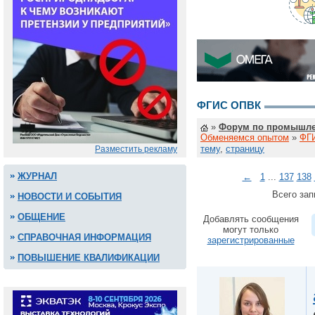
ФГИС ОПВК
»
Форум по промышле
Обменяемся опытом
»
ФГ
тему
,
страницу
Разместить рекламу
ЖУРНАЛ
←
1
...
137
138
Всего зап
НОВОСТИ И СОБЫТИЯ
ОБЩЕНИЕ
Добавлять сообщения
могут только
СПРАВОЧНАЯ ИНФОРМАЦИЯ
зарегистрированные
ПОВЫШЕНИЕ КВАЛИФИКАЦИИ