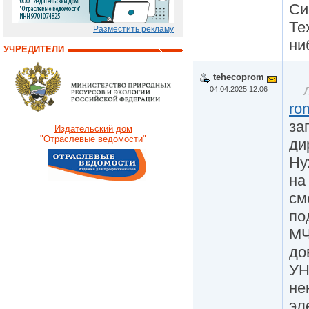
Си
Те
Разместить рекламу
ни
УЧРЕДИТЕЛИ
tehecoprom
04.04.2025 12:06
ro
за
Издательский дом
"Отраслевые ведомости"
ди
Ну
на
см
по
МЧ
до
УН
не
эл