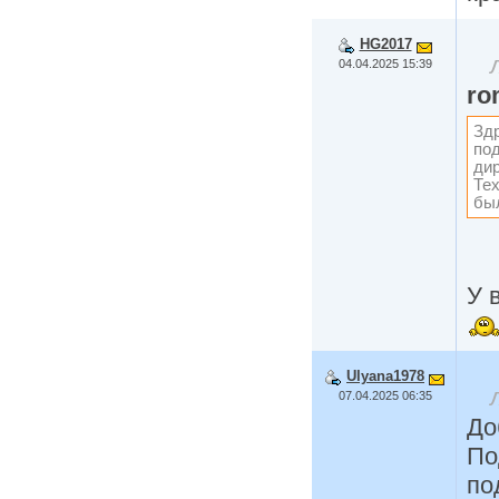
HG2017
04.04.2025 15:39
ro
Здр
под
дир
Тех
бы
У 
Ulyana1978
07.04.2025 06:35
До
По
по