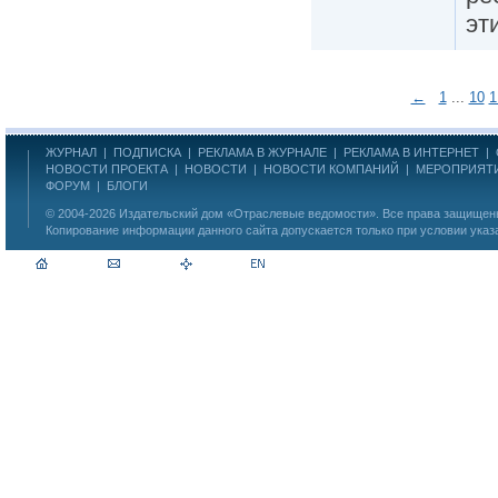
эт
←
1
...
10
1
ЖУРНАЛ
|
ПОДПИСКА
|
РЕКЛАМА В ЖУРНАЛЕ
|
РЕКЛАМА В ИНТЕРНЕТ
|
НОВОСТИ ПРОЕКТА
|
НОВОСТИ
|
НОВОСТИ КОМПАНИЙ
|
МЕРОПРИЯТ
ФОРУМ
|
БЛОГИ
© 2004-2026
Издательский дом «Отраслевые ведомости»
. Все права защище
Копирование информации данного сайта допускается только при условии указ