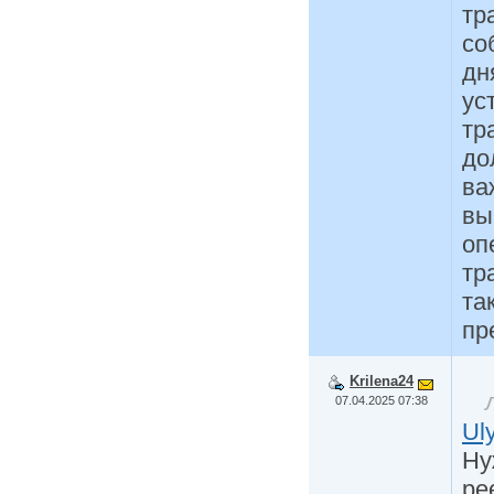
тр
со
дн
ус
тр
до
ва
вы
оп
тр
та
пр
Krilena24
07.04.2025 07:38
Ul
Ну
ре