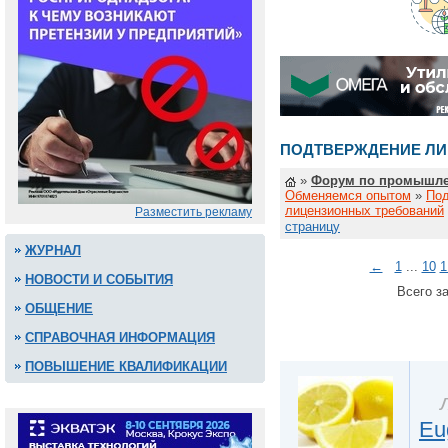
ПОДТВЕРЖДЕНИЕ ЛИ
»
Форум по промышле
Обменяемся опытом
»
По
лицензионных требований
Разместить рекламу
страницу
ЖУРНАЛ
←
1
...
10
1
НОВОСТИ И СОБЫТИЯ
Всего за
ОБЩЕНИЕ
СПРАВОЧНАЯ ИНФОРМАЦИЯ
ПОВЫШЕНИЕ КВАЛИФИКАЦИИ
Eu