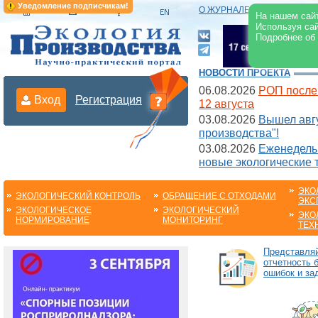
Уведомление подписчикам!
О ЖУРНАЛЕ
|
ЭЛЕКТРОНН
На нашем сайт
Используя сай
Подробнее об
НОВОСТИ ПРОЕКТА
06.08.2026
РОП после
Вход
Регистрация
12 августа
03.08.2026
Вышел авгу
производства"!
03.08.2026
Еженедельн
новые экологические 
ЭКО
ЭКОЛОГИЧЕСКИЙ КОНТРОЛЬ
ОБРАЩЕНИЕ С ОТХОДАМИ
ЭКС
ЭКОЛОГИЧЕСКОЕ
ЭКОЛОГИЧЕСКИЙ
ЭКО
НОРМИРОВАНИЕ
МОНИТОРИНГ
ТЕХ
Представля
отчетность 
ошибок и за