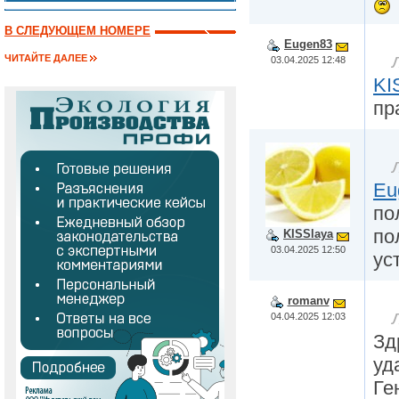
В СЛЕДУЮЩЕМ НОМЕРЕ
Eugen83
ЧИТАЙТЕ ДАЛЕЕ
03.04.2025 12:48
KI
пр
Eu
по
по
KISSlaya
03.04.2025 12:50
ус
romanv
04.04.2025 12:03
Зд
уд
Ге