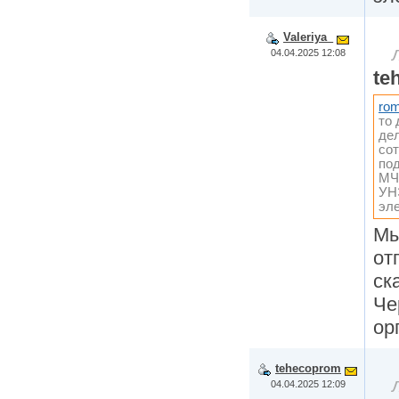
Valeriya_
04.04.2025 12:08
te
ro
то 
дел
со
под
МЧ
УН
эл
Мы
от
ск
Че
ор
tehecoprom
04.04.2025 12:09