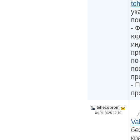
te
ук
по
- 
юр
ин
пр
по
по
пр
- 
пр
tehecoprom
04.04.2025 12:10
Va
бе
кр