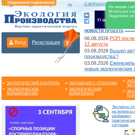
Уведомление подписчикам!
О ЖУРНАЛЕ
|
ЭЛЕКТРОНН
На нашем сайт
Используя сай
Подробнее об
НОВОСТИ ПРОЕКТА
06.08.2026
РОП после
Вход
Регистрация
12 августа
03.08.2026
Вышел авгу
производства"!
03.08.2026
Еженедельн
новые экологические 
ЭКО
ЭКОЛОГИЧЕСКИЙ КОНТРОЛЬ
ОБРАЩЕНИЕ С ОТХОДАМИ
ЭКС
ЭКОЛОГИЧЕСКОЕ
ЭКОЛОГИЧЕСКИЙ
ЭКО
НОРМИРОВАНИЕ
МОНИТОРИНГ
ТЕХ
Эксперты от
на вопросы 
разбирают
практически
ситуации