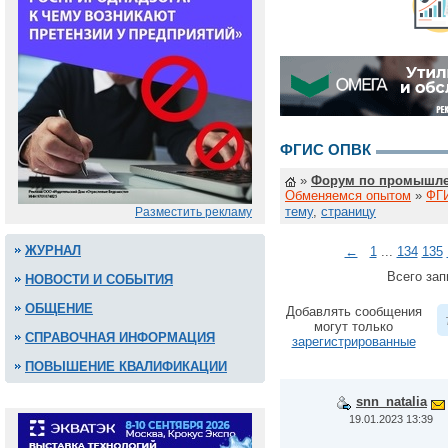
ФГИС ОПВК
»
Форум по промышле
Обменяемся опытом
»
ФГ
тему
,
страницу
Разместить рекламу
ЖУРНАЛ
←
1
...
134
135
Всего зап
НОВОСТИ И СОБЫТИЯ
ОБЩЕНИЕ
Добавлять сообщения
могут только
СПРАВОЧНАЯ ИНФОРМАЦИЯ
зарегистрированные
ПОВЫШЕНИЕ КВАЛИФИКАЦИИ
snn_natalia
19.01.2023 13:39