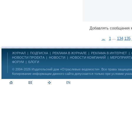
Добавлять сообщения 
←
1
...
134
135
ЖУРНАЛ
|
ПОДПИСКА
|
РЕКЛАМА В ЖУРНАЛЕ
|
РЕКЛАМА В ИНТЕРНЕТ
|
НОВОСТИ ПРОЕКТА
|
НОВОСТИ
|
НОВОСТИ КОМПАНИЙ
|
МЕРОПРИЯТ
ФОРУМ
|
БЛОГИ
© 2004-2026
Издательский дом «Отраслевые ведомости»
. Все права защище
Копирование информации данного сайта допускается только при условии указ