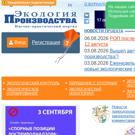
Уведомление подписчикам!
О ЖУРНАЛЕ
|
ЭЛЕКТРОНН
На нашем сайт
Используя сай
Подробнее об
НОВОСТИ ПРОЕКТА
06.08.2026
РОП после
Вход
Регистрация
12 августа
03.08.2026
Вышел авгу
производства"!
03.08.2026
Еженедельн
новые экологические 
ЭКО
ЭКОЛОГИЧЕСКИЙ КОНТРОЛЬ
ОБРАЩЕНИЕ С ОТХОДАМИ
ЭКС
ЭКОЛОГИЧЕСКОЕ
ЭКОЛОГИЧЕСКИЙ
ЭКО
НОРМИРОВАНИЕ
МОНИТОРИНГ
ТЕХ
Новости
природоохра
законодател
комментарии