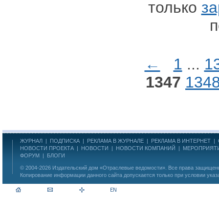
только
за
п
←
1
...
1
1347
134
ЖУРНАЛ
|
ПОДПИСКА
|
РЕКЛАМА В ЖУРНАЛЕ
|
РЕКЛАМА В ИНТЕРНЕТ
|
НОВОСТИ ПРОЕКТА
|
НОВОСТИ
|
НОВОСТИ КОМПАНИЙ
|
МЕРОПРИЯТ
ФОРУМ
|
БЛОГИ
© 2004-2026
Издательский дом «Отраслевые ведомости»
. Все права защище
Копирование информации данного сайта допускается только при условии указ