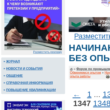
Разместит
НАЧИНА
Разместить рекламу
БЕЗ ОП
ЖУРНАЛ
НОВОСТИ И СОБЫТИЯ
»
Форум по промышле
Обменяемся опытом
»
Нач
ОБЩЕНИЕ
опыта работы
СПРАВОЧНАЯ ИНФОРМАЦИЯ
ПОВЫШЕНИЕ КВАЛИФИКАЦИИ
←
1
...
1
1347
134