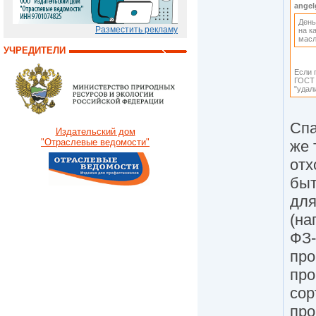
angel
День
Разместить рекламу
на к
масл
УЧРЕДИТЕЛИ
Если 
ГОСТ 
"удали
Спа
Издательский дом
"Отраслевые ведомости"
же 
отх
быт
для
(на
ФЗ-
про
про
сор
про