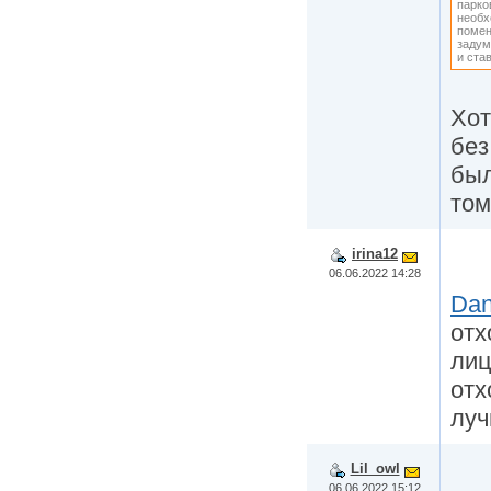
парко
необх
помен
задум
и ста
Хот
без
был
том
irina12
06.06.2022 14:28
Da
отх
лиц
отх
луч
Lil_owl
06.06.2022 15:12