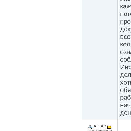
каж
пот
про
док
все
кол
озн
соб
Инс
дол
хот
обя
раб
нач
дон
V_LAB