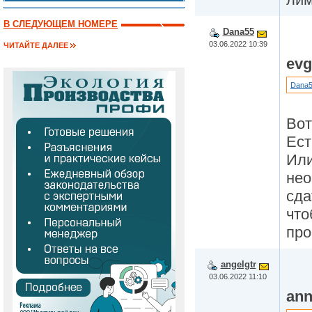
В СЛЕДУЮЩЕМ НОМЕРЕ
Dana55
03.06.2022 10:39
ЧИТАЙТЕ ДАЛЕЕ
evg
Dana
Вот
Ест
Или
нео
сда
что
про
angelgtr
03.06.2022 11:10
ann