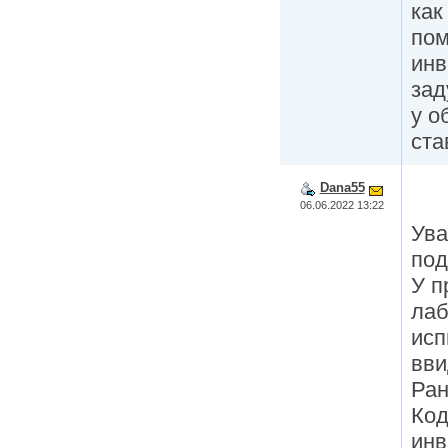
как
пом
инв
зад
у о
ста
Dana55
06.06.2022 13:22
Ува
под
У п
лаб
исп
вви
Ран
Код
инв