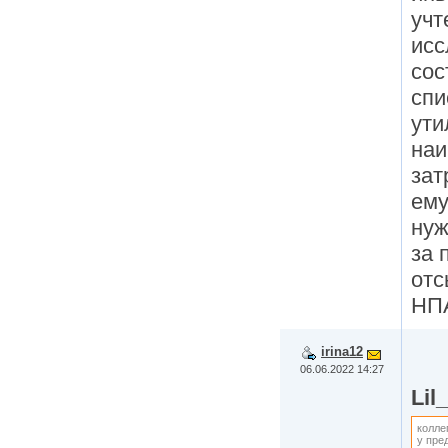
учт
исс
сос
спи
ути
наи
зат
ему
нуж
за 
отс
НП
irina12
06.06.2022 14:27
Lil
колле
у пре