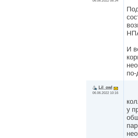
06.06.2022 08:34
Под
сос
воз
НПА
И в
кор
нео
по-
Lil_owl
06.06.2022 10:16
кол
у п
общ
пар
нео