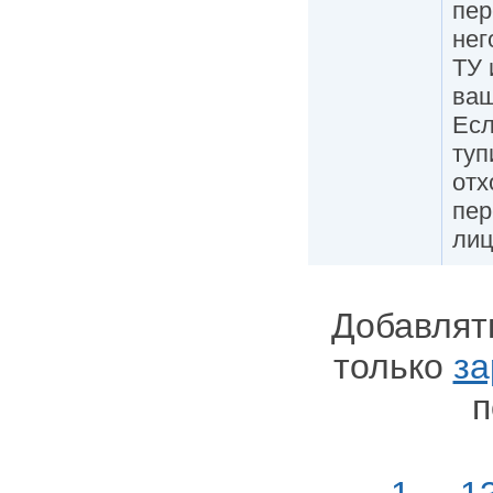
пер
нег
ТУ 
ваш
Есл
туп
отх
пер
лиц
Добавлят
только
за
п