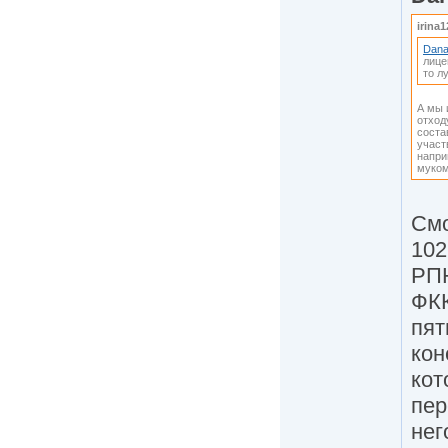
irina1
Dan
лице
то л
А мы 
отход
соста
участ
напри
муком
Смо
102
РПН
ФКК
пят
кон
кот
пер
нег