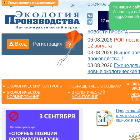
Уведомление подписчикам!
О ЖУРНАЛЕ
|
ЭЛЕКТРОНН
На нашем сайт
Используя сай
Подробнее об
НОВОСТИ ПРОЕКТА
06.08.2026
РОП после
Вход
Регистрация
12 августа
03.08.2026
Вышел авгу
производства"!
03.08.2026
Еженедельн
новые экологические 
ЭКО
ЭКОЛОГИЧЕСКИЙ КОНТРОЛЬ
ОБРАЩЕНИЕ С ОТХОДАМИ
ЭКС
ЭКОЛОГИЧЕСКОЕ
ЭКОЛОГИЧЕСКИЙ
ЭКО
НОРМИРОВАНИЕ
МОНИТОРИНГ
ТЕХ
Представля
отчетность 
ошибок и за