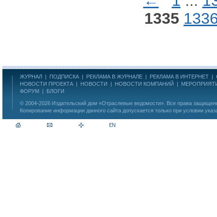
←
1
...
1
1335
133
ЖУРНАЛ
|
ПОДПИСКА
|
РЕКЛАМА В ЖУРНАЛЕ
|
РЕКЛАМА В ИНТЕРНЕТ
|
НОВОСТИ ПРОЕКТА
|
НОВОСТИ
|
НОВОСТИ КОМПАНИЙ
|
МЕРОПРИЯТ
ФОРУМ
|
БЛОГИ
© 2004-2026
Издательский дом «Отраслевые ведомости»
. Все права защище
Копирование информации данного сайта допускается только при условии указ