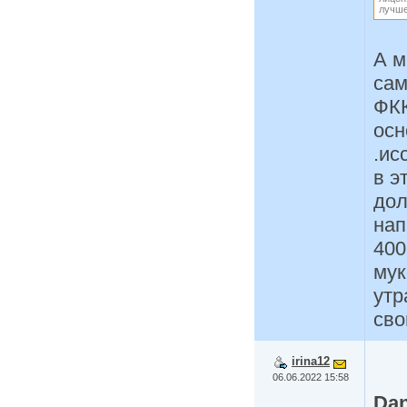
лучше
А м
сам
ФКК
осн
.ис
в э
дол
нап
400
мук
утр
сво
irina12
06.06.2022 15:58
Da