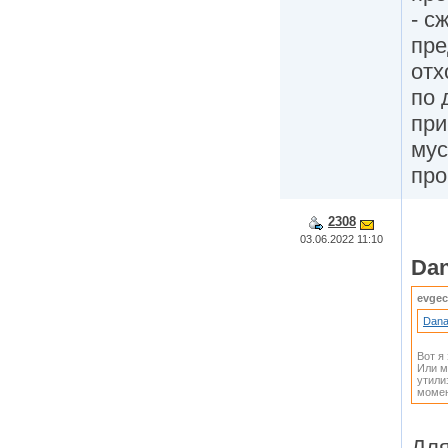
- с
пре
отх
по 
при
мус
про
2308
03.06.2022 11:10
Da
evge
Dan
Вот я
Или м
утили
момен
Для