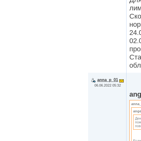
лим
Ско
нор
24.
02.
про
Ста
обл
anna_p_01
06.06.2022 05:32
ang
anna
ange
Ден
пож
пов
Если