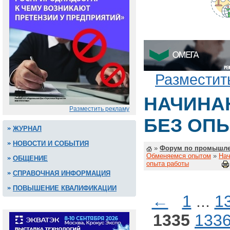
Разместит
НАЧИНА
Разместить рекламу
БЕЗ ОП
ЖУРНАЛ
НОВОСТИ И СОБЫТИЯ
»
Форум по промышле
Обменяемся опытом
»
Нач
ОБЩЕНИЕ
опыта работы
СПРАВОЧНАЯ ИНФОРМАЦИЯ
ПОВЫШЕНИЕ КВАЛИФИКАЦИИ
←
1
...
1
1335
133