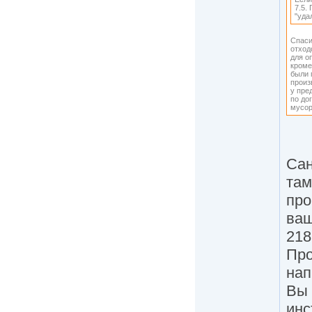
7.5.
"уда
Спаси
отход
для о
кроме
были 
произ
у пре
по до
мусор
Сан
там
про
ваш
218
Про
нап
Вы 
инс