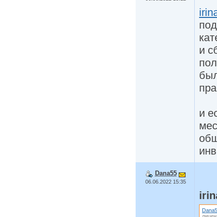
iri
под
кат
и с
пол
был
пра
и е
мес
общ
инв
Dana55
06.06.2022 15:35
iri
Dana
лицен