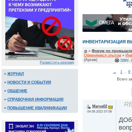
ИНВЕНТАРИЗАЦИЯ 
»
Форум по промышле
Обменяемся опытом
»
Инв
(Архив)
тему
,
Разместить рекламу
←
1
...
9
ЖУРНАЛ
Всего за
НОВОСТИ И СОБЫТИЯ
ОБЩЕНИЕ
СПРАВОЧНАЯ ИНФОРМАЦИЯ
RE
Marya02
ПОВЫШЕНИЕ КВАЛИФИКАЦИИ
04.08.2022 07:06
ДОбр
воп