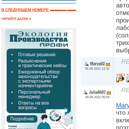
авто
В СЛЕДУЮЩЕМ НОМЕРЕ
отм
про
ЧИТАЙТЕ ДАЛЕЕ
лаб
(сол
трих
выб
RE
Marya02
05.08.2022 13:32
RE
Julia8687
08.08.2022 05:59
Mar
что
вкл
поэ