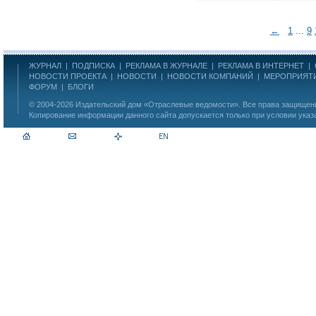
←
1
...
9
ЖУРНАЛ
|
ПОДПИСКА
|
РЕКЛАМА В ЖУРНАЛЕ
|
РЕКЛАМА В ИНТЕРНЕТ
|
НОВОСТИ ПРОЕКТА
|
НОВОСТИ
|
НОВОСТИ КОМПАНИЙ
|
МЕРОПРИЯТ
ФОРУМ
|
БЛОГИ
© 2004-2026
Издательский дом «Отраслевые ведомости»
. Все права защище
Копирование информации данного сайта допускается только при условии указ