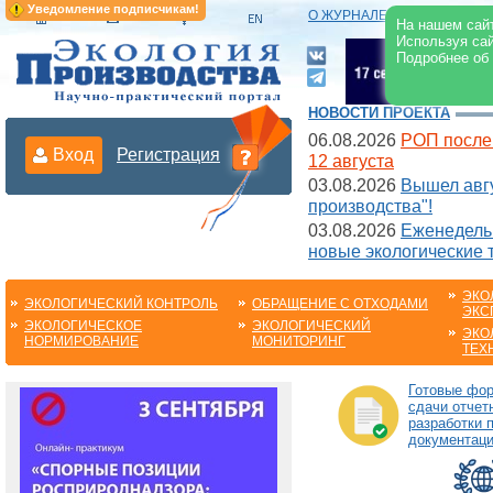
Уведомление подписчикам!
О ЖУРНАЛЕ
|
ЭЛЕКТРОНН
На нашем сайт
Используя сай
Подробнее об
НОВОСТИ ПРОЕКТА
06.08.2026
РОП после
Вход
Регистрация
12 августа
03.08.2026
Вышел авгу
производства"!
03.08.2026
Еженедельн
новые экологические 
ЭКО
ЭКОЛОГИЧЕСКИЙ КОНТРОЛЬ
ОБРАЩЕНИЕ С ОТХОДАМИ
ЭКС
ЭКОЛОГИЧЕСКОЕ
ЭКОЛОГИЧЕСКИЙ
ЭКО
НОРМИРОВАНИЕ
МОНИТОРИНГ
ТЕХ
Готовые фо
сдачи отчет
разработки 
документац