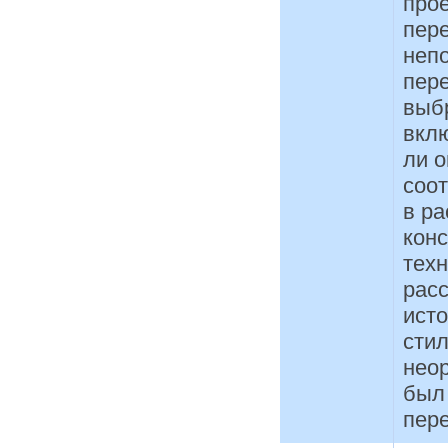
прое
пер
непо
пер
выб
вкл
ли о
соо
в ра
конс
тех
рас
исто
стил
нео
был 
пер