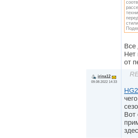
соотв
рассе
техни
перед
стили
Поде
Все
Нет
от 
RE
irina12
09.08.2022 14:33
HG2
чего
сезо
Вот 
при
зде