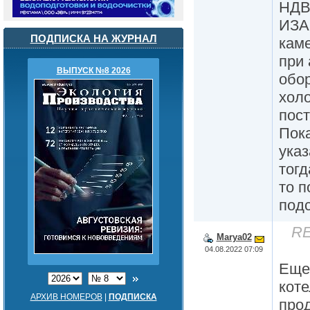
НДВ
ИЗА
ПОДПИСКА НА ЖУРНАЛ
кам
при 
ВЫПУСК №8 2026
обо
холо
пост
Пока
указ
тогд
то п
подс
RE
Marya02
04.08.2022 07:09
Еще
коте
АРХИВ НОМЕРОВ
|
ПОДПИСКА
прод