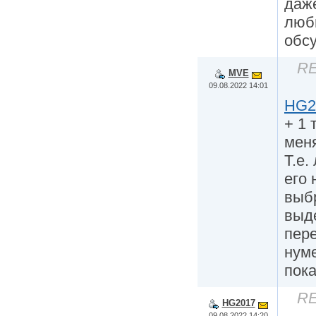
даж
люб
обсу
RE
MVE
09.08.2022 14:01
HG2
+ 1 
мен
Т.е.
его 
выб
выд
пер
нуме
пока
RE
HG2017
09.08.2022 14:20