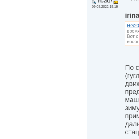
HG2017
09.08.2022 15:19
irin
HG20
время
Вот с
вооб
По с
(гуг
дви
пред
маши
зиму
при
дал
ста