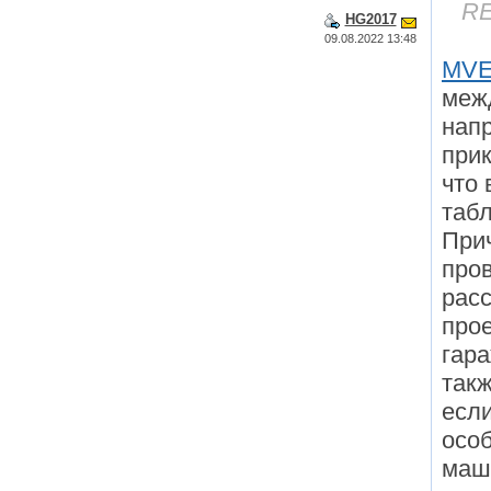
RE
HG2017
09.08.2022 13:48
MV
меж
нап
прик
что 
табл
При
пров
рас
прое
гара
такж
если
особ
маши