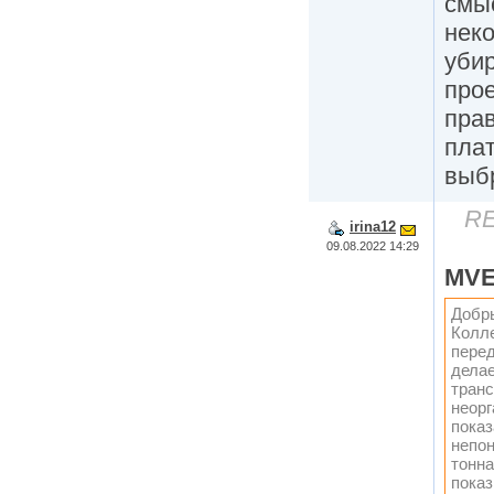
смыс
неко
убир
прое
прав
пла
выб
RE
irina12
09.08.2022 14:29
MV
Добр
Колле
перед
делае
транс
неорг
показ
непон
тонна
показ