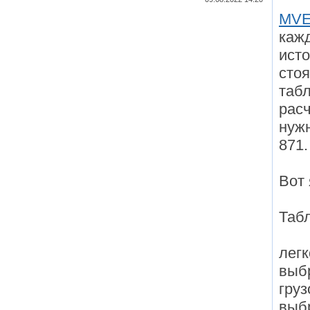
MV
каж
исто
стоя
табл
расч
нужн
871.
Вот 
Табл
легк
выб
груз
выб