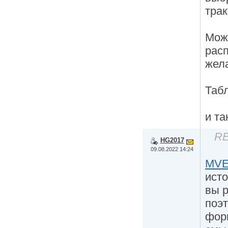
трак
Мож
рас
жел
Табл
и та
RE
HG2017
09.08.2022 14:24
MV
исто
вы р
поэт
фор