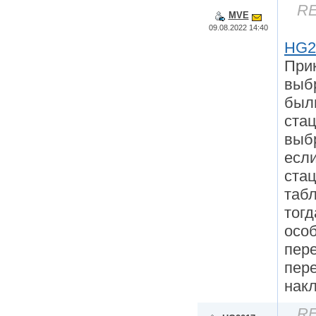
RE
MVE
09.08.2022 14:40
HG2
Прик
выб
был
стац
выбр
если
стац
табл
тогд
осо
пер
пер
нак
RE