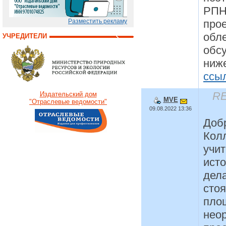
РПН 
про
Разместить рекламу
обл
УЧРЕДИТЕЛИ
обс
ниж
ссы
RE
Издательский дом
MVE
"Отраслевые ведомости"
09.08.2022 13:36
Доб
Колл
учи
исто
дела
стоя
площ
неор