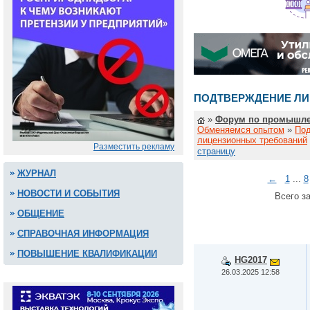
ПОДТВЕРЖДЕНИЕ ЛИ
»
Форум по промышле
Обменяемся опытом
»
По
лицензионных требований
Разместить рекламу
страницу
ЖУРНАЛ
←
1
...
8
НОВОСТИ И СОБЫТИЯ
Всего за
ОБЩЕНИЕ
СПРАВОЧНАЯ ИНФОРМАЦИЯ
ПОВЫШЕНИЕ КВАЛИФИКАЦИИ
HG2017
26.03.2025 12:58