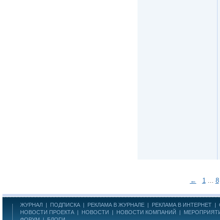
←
1
...
8
ЖУРНАЛ
|
ПОДПИСКА
|
РЕКЛАМА В ЖУРНАЛЕ
|
РЕКЛАМА В ИНТЕРНЕТ
|
НОВОСТИ ПРОЕКТА
|
НОВОСТИ
|
НОВОСТИ КОМПАНИЙ
|
МЕРОПРИЯТ
ФОРУМ
|
БЛОГИ