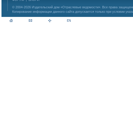
© 2004-2026
Издательский дом «Отраслевые ведомости»
. Все права защище
Копирование информации данного сайта допускается только при условии указ