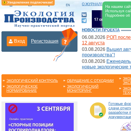
Уведомление подписчикам!
О ЖУРНАЛЕ
|
ЭЛЕКТРОНН
На нашем сайт
Используя сай
Подробнее об
НОВОСТИ ПРОЕКТА
06.08.2026
РОП после
Вход
Регистрация
12 августа
03.08.2026
Вышел авгу
производства"!
03.08.2026
Еженедельн
новые экологические 
ЭКО
ЭКОЛОГИЧЕСКИЙ КОНТРОЛЬ
ОБРАЩЕНИЕ С ОТХОДАМИ
ЭКС
ЭКОЛОГИЧЕСКОЕ
ЭКОЛОГИЧЕСКИЙ
ЭКО
НОРМИРОВАНИЕ
МОНИТОРИНГ
ТЕХ
Готовые фо
сдачи отчет
разработки 
документац