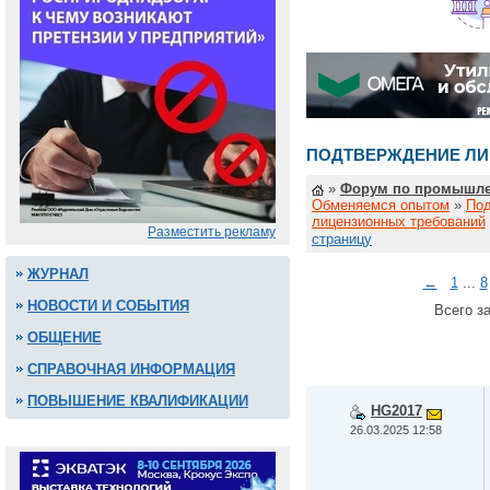
ПОДТВЕРЖДЕНИЕ ЛИ
»
Форум по промышле
Обменяемся опытом
»
По
лицензионных требований
Разместить рекламу
страницу
ЖУРНАЛ
←
1
...
8
НОВОСТИ И СОБЫТИЯ
Всего за
ОБЩЕНИЕ
СПРАВОЧНАЯ ИНФОРМАЦИЯ
ПОВЫШЕНИЕ КВАЛИФИКАЦИИ
HG2017
26.03.2025 12:58