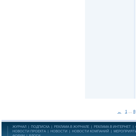
←
1
...
8
ЖУРНАЛ
|
ПОДПИСКА
|
РЕКЛАМА В ЖУРНАЛЕ
|
РЕКЛАМА В ИНТЕРНЕТ
|
НОВОСТИ ПРОЕКТА
|
НОВОСТИ
|
НОВОСТИ КОМПАНИЙ
|
МЕРОПРИЯТ
ФОРУМ
|
БЛОГИ