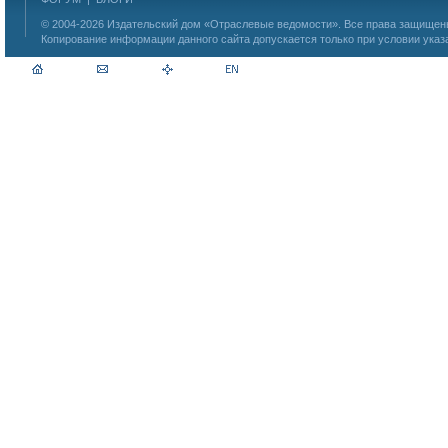
© 2004-2026
Издательский дом «Отраслевые ведомости»
. Все права защище
Копирование информации данного сайта допускается только при условии указ