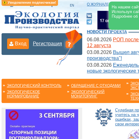
Уведомление подписчикам!
О ЖУРНАЛЕ
|
ЭЛЕКТРОНН
На нашем сайт
Используя сай
Подробнее об
НОВОСТИ ПРОЕКТА
06.08.2026
РОП после
Вход
Регистрация
12 августа
03.08.2026
Вышел авгу
производства"!
03.08.2026
Еженедельн
новые экологические 
ЭКО
ЭКОЛОГИЧЕСКИЙ КОНТРОЛЬ
ОБРАЩЕНИЕ С ОТХОДАМИ
ЭКС
ЭКОЛОГИЧЕСКОЕ
ЭКОЛОГИЧЕСКИЙ
ЭКО
НОРМИРОВАНИЕ
МОНИТОРИНГ
ТЕХ
Судебная пр
учитесь на 
ошибках, з
свои интере