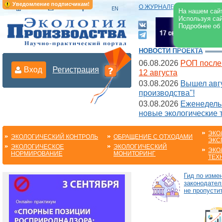
Уведомление подписчикам!
О ЖУРНАЛЕ
|
ЭЛЕКТРОНН
На нашем сайт
Используя сай
Подробнее об
НОВОСТИ ПРОЕКТА
06.08.2026
РОП после
Вход
Регистрация
12 августа
03.08.2026
Вышел авгу
производства"!
03.08.2026
Еженедельн
новые экологические 
ЭКО
ЭКОЛОГИЧЕСКИЙ КОНТРОЛЬ
ОБРАЩЕНИЕ С ОТХОДАМИ
ЭКС
ЭКОЛОГИЧЕСКОЕ
ЭКОЛОГИЧЕСКИЙ
ЭКО
НОРМИРОВАНИЕ
МОНИТОРИНГ
ТЕХ
Гид по изме
законодател
не пропустит