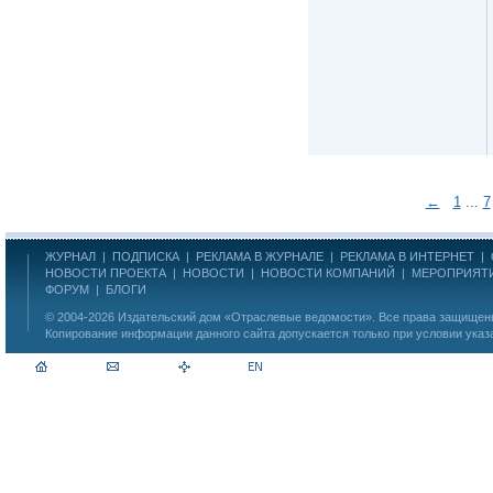
←
1
...
7
ЖУРНАЛ
|
ПОДПИСКА
|
РЕКЛАМА В ЖУРНАЛЕ
|
РЕКЛАМА В ИНТЕРНЕТ
|
НОВОСТИ ПРОЕКТА
|
НОВОСТИ
|
НОВОСТИ КОМПАНИЙ
|
МЕРОПРИЯТ
ФОРУМ
|
БЛОГИ
© 2004-2026
Издательский дом «Отраслевые ведомости»
. Все права защище
Копирование информации данного сайта допускается только при условии указ