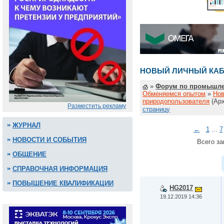
НОВЫЙ ЛИЧНЫЙ КАБ
»
Форум по промышле
Обменяемся опытом
»
Нов
природопользователя
(Ар
Разместить рекламу
страницу
ЖУРНАЛ
←
1
...
7
НОВОСТИ И СОБЫТИЯ
Всего за
ОБЩЕНИЕ
СПРАВОЧНАЯ ИНФОРМАЦИЯ
ПОВЫШЕНИЕ КВАЛИФИКАЦИИ
HG2017
19.12.2019 14:36