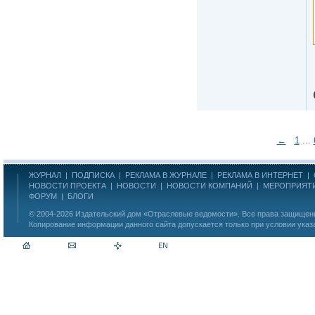
←
1
...
ЖУРНАЛ
|
ПОДПИСКА
|
РЕКЛАМА В ЖУРНАЛЕ
|
РЕКЛАМА В ИНТЕРНЕТ
|
НОВОСТИ ПРОЕКТА
|
НОВОСТИ
|
НОВОСТИ КОМПАНИЙ
|
МЕРОПРИЯТ
ФОРУМ
|
БЛОГИ
© 2004-2026
Издательский дом «Отраслевые ведомости»
. Все права защище
Копирование информации данного сайта допускается только при условии указ