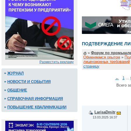
ПОДТВЕРЖДЕНИЕ ЛИ
»
Форум по промышле
Обменяемся опытом
»
По
лицензионных требований
Разместить рекламу
страницу
ЖУРНАЛ
←
1
...
НОВОСТИ И СОБЫТИЯ
Всего за
ОБЩЕНИЕ
СПРАВОЧНАЯ ИНФОРМАЦИЯ
ПОВЫШЕНИЕ КВАЛИФИКАЦИИ
LarisaDmitr
13.03.2025 16:37