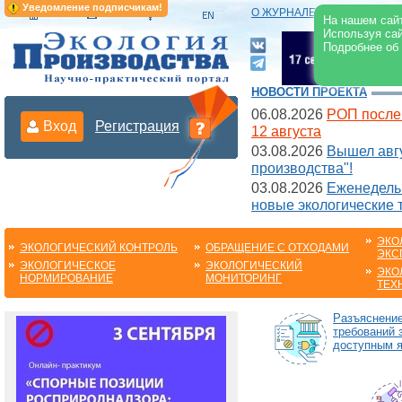
Уведомление подписчикам!
О ЖУРНАЛЕ
|
ЭЛЕКТРОНН
На нашем сайт
Используя сай
Подробнее об
НОВОСТИ ПРОЕКТА
06.08.2026
РОП после
Вход
Регистрация
12 августа
03.08.2026
Вышел авгу
производства"!
03.08.2026
Еженедельн
новые экологические 
ЭКО
ЭКОЛОГИЧЕСКИЙ КОНТРОЛЬ
ОБРАЩЕНИЕ С ОТХОДАМИ
ЭКС
ЭКОЛОГИЧЕСКОЕ
ЭКОЛОГИЧЕСКИЙ
ЭКО
НОРМИРОВАНИЕ
МОНИТОРИНГ
ТЕХ
Разъяснени
требований 
доступным 