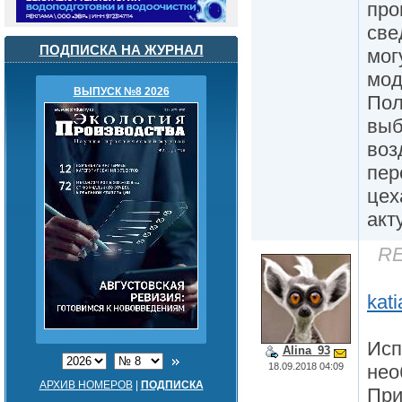
про
све
ПОДПИСКА НА ЖУРНАЛ
мог
мод
ВЫПУСК №8 2026
Пол
выб
воз
пер
цех
акт
RE
kat
Исп
Alina_93
18.09.2018 04:09
нео
АРХИВ НОМЕРОВ
|
ПОДПИСКА
При