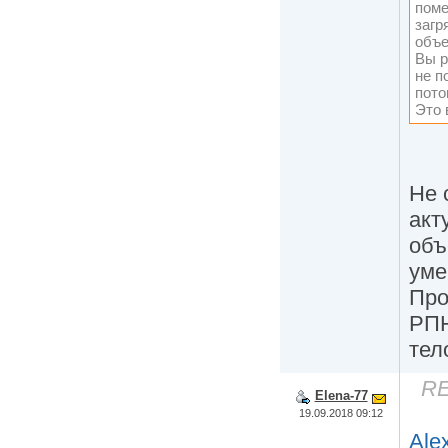
поме
загр
объе
Вы р
не п
пото
Это 
Не 
акт
объ
уме
Про
РПН
тел
RE
Elena-77
19.09.2018 09:12
Ale