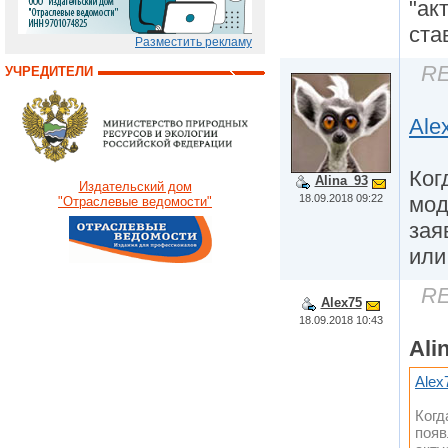
"ак
ста
Разместить рекламу
RE
УЧРЕДИТЕЛИ
Ale
Ког
Alina_93
Издательский дом
18.09.2018 09:22
мод
"Отраслевые ведомости"
зая
или
RE
Alex75
18.09.2018 10:43
Ali
Alex
Когд
появ