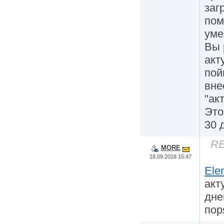
заг
пом
уме
Вы 
акт
пой
вне
"ак
Это
30 
RE
MORE
18.09.2018 15:47
Ele
акт
дне
пор