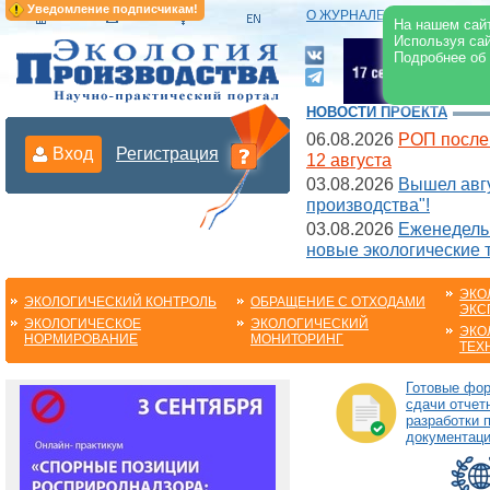
Уведомление подписчикам!
О ЖУРНАЛЕ
|
ЭЛЕКТРОНН
На нашем сайт
Используя сай
Подробнее об
НОВОСТИ ПРОЕКТА
06.08.2026
РОП после
Вход
Регистрация
12 августа
03.08.2026
Вышел авгу
производства"!
03.08.2026
Еженедельн
новые экологические 
ЭКО
ЭКОЛОГИЧЕСКИЙ КОНТРОЛЬ
ОБРАЩЕНИЕ С ОТХОДАМИ
ЭКС
ЭКОЛОГИЧЕСКОЕ
ЭКОЛОГИЧЕСКИЙ
ЭКО
НОРМИРОВАНИЕ
МОНИТОРИНГ
ТЕХ
Готовые фо
сдачи отчет
разработки 
документац