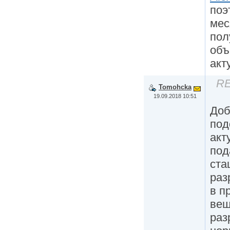
поэ
мес
пол
объ
акт
RE
Tomohcka
19.09.2018 10:51
Доб
под
акт
под
ста
раз
в п
вещ
раз