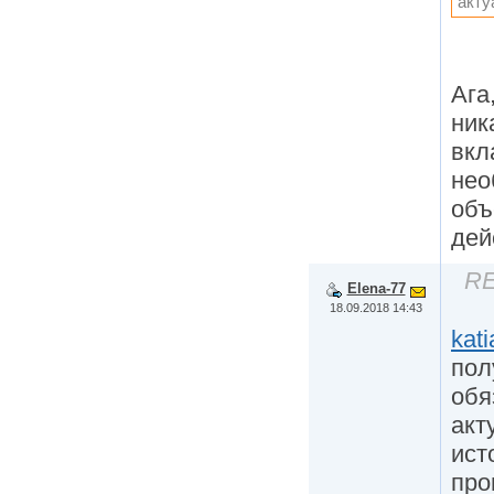
акту
Ага
ник
вкл
нео
объ
дей
RE
Elena-77
18.09.2018 14:43
kat
пол
обя
акт
ист
про