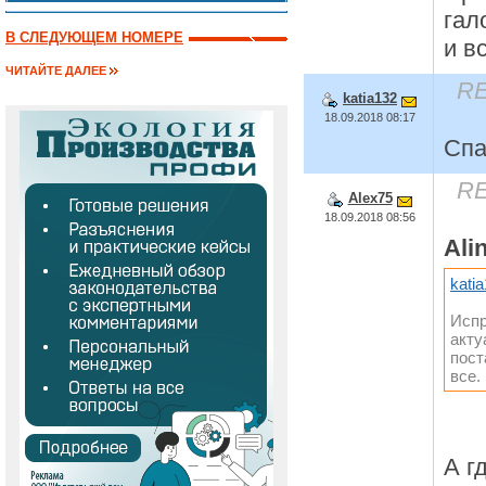
гал
В СЛЕДУЮЩЕМ НОМЕРЕ
и в
ЧИТАЙТЕ ДАЛЕЕ
RE
katia132
18.09.2018 08:17
Спа
RE
Alex75
18.09.2018 08:56
Ali
kati
Испр
акту
пост
все.
А г