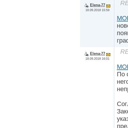
RE
Elena-77
18.09.2018 15:59
MO
нов
поя
гра
RE
Elena-77
18.09.2018 16:01
MO
По 
нег
неп
Сог
Зак
ука
пре