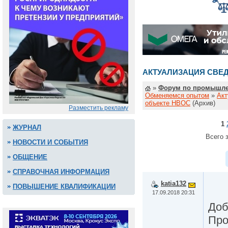
АКТУАЛИЗАЦИЯ СВЕ
»
Форум по промышле
Обменяемся опытом
»
Акт
объекте НВОС
(Архив)
Разместить рекламу
1
ЖУРНАЛ
Всего з
НОВОСТИ И СОБЫТИЯ
ОБЩЕНИЕ
СПРАВОЧНАЯ ИНФОРМАЦИЯ
katia132
ПОВЫШЕНИЕ КВАЛИФИКАЦИИ
17.09.2018 20:31
Доб
Про