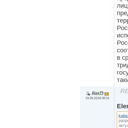
лиц
пре
тер
Рос
исп
Рос
соо
в с
три
гос
так
RE
Alex75
19.09.2018 08:31
Ele
kati
разр
акту