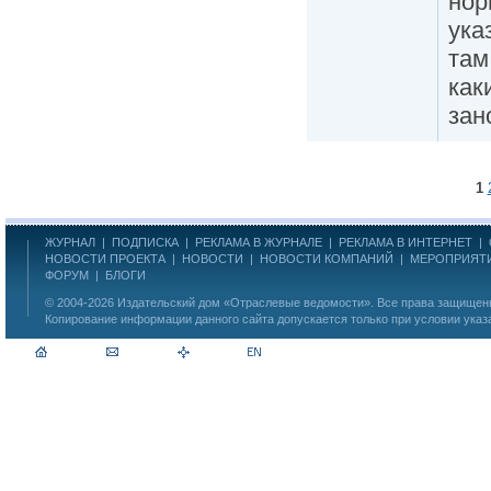
нор
ука
там
как
зан
1
ЖУРНАЛ
|
ПОДПИСКА
|
РЕКЛАМА В ЖУРНАЛЕ
|
РЕКЛАМА В ИНТЕРНЕТ
|
НОВОСТИ ПРОЕКТА
|
НОВОСТИ
|
НОВОСТИ КОМПАНИЙ
|
МЕРОПРИЯТ
ФОРУМ
|
БЛОГИ
© 2004-2026
Издательский дом «Отраслевые ведомости»
. Все права защище
Копирование информации данного сайта допускается только при условии указ