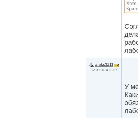
Хотя 
Крите
Сог
дел
раб
лаб
aleks1311
12.09.2014 16:57
У м
Как
обя
лаб