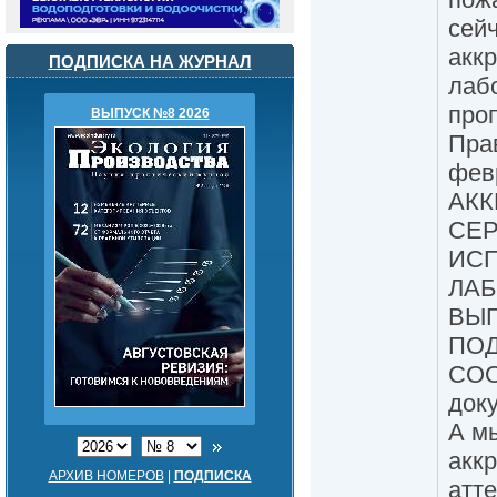
сей
акк
ПОДПИСКА НА ЖУРНАЛ
лаб
про
ВЫПУСК №8 2026
Пра
февр
АКК
СЕР
ИС
ЛАБ
ВЫ
ПО
СОО
док
А м
акк
АРХИВ НОМЕРОВ
|
ПОДПИСКА
атте