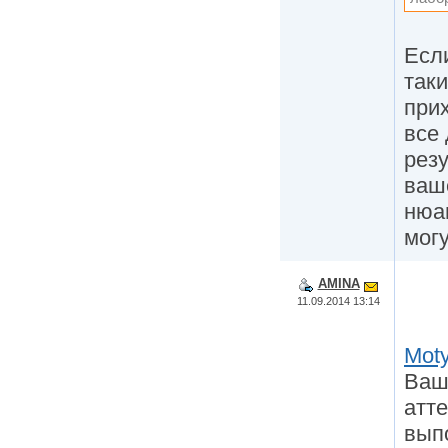
Есл
так
при
все 
резу
ваш
нюан
могу
AMINA
11.09.2014 13:14
Mot
Ваш
атт
вып