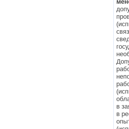
мен
допу
про
(исп
свя
све
гос
нео
Доп
раб
неп
раб
(ис
обл
в з
в р
опы
(ис