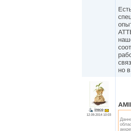
Есть
спе
опыт
АТТ
наш
соот
рабо
свя
но 
AMI
ireco
12.09.2014 10:03
Данно
облас
аккр