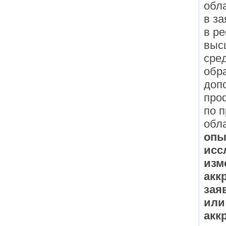
обл
в з
в р
выс
сре
обр
доп
про
по 
обл
опы
исс
изм
акк
зая
или
акк