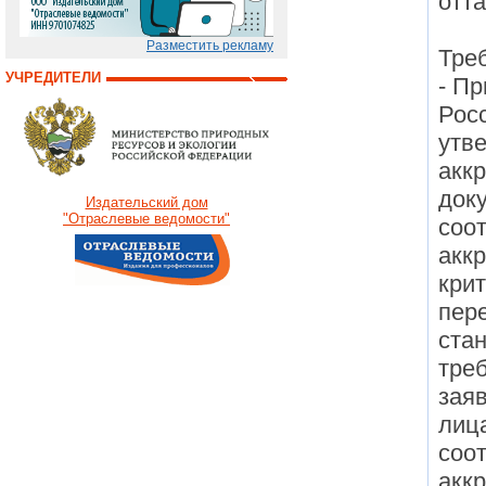
отта
Разместить рекламу
Тре
УЧРЕДИТЕЛИ
- П
Росс
утв
акк
док
Издательский дом
"Отраслевые ведомости"
соот
акк
кри
пер
ста
тре
зая
лиц
соо
акк