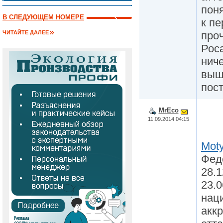
пон
В СЛЕДУЮЩЕМ НОМЕРЕ
к пе
проч
ЧИТАЙТЕ ДАЛЕЕ
Рос
нич
выш
пост
MrEco
11.09.2014 04:15
Mot
Фед
28.1
23.0
нац
аккр