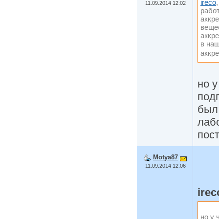
ireco
11.09.2014 12:02
работ
аккре
вещес
аккре
в наш
аккр
но у
под
был
лаб
пос
Motya87
11.09.2014 12:06
irec
но у 