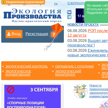
Уведомление подписчикам!
О ЖУРНАЛЕ
|
ЭЛЕКТРОНН
На нашем сайт
Используя сай
Подробнее об
НОВОСТИ ПРОЕКТА
06.08.2026
РОП после
Вход
Регистрация
12 августа
03.08.2026
Вышел авгу
производства"!
03.08.2026
Еженедельн
новые экологические 
ЭКО
ЭКОЛОГИЧЕСКИЙ КОНТРОЛЬ
ОБРАЩЕНИЕ С ОТХОДАМИ
ЭКС
ЭКОЛОГИЧЕСКОЕ
ЭКОЛОГИЧЕСКИЙ
ЭКО
НОРМИРОВАНИЕ
МОНИТОРИНГ
ТЕХ
Новости
природоохра
законодател
комментарии