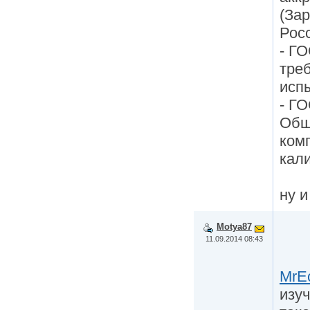
(За
Росс
- Г
тре
исп
- Г
Общ
ком
кал
ну и
Motya87
11.09.2014 08:43
MrE
изу