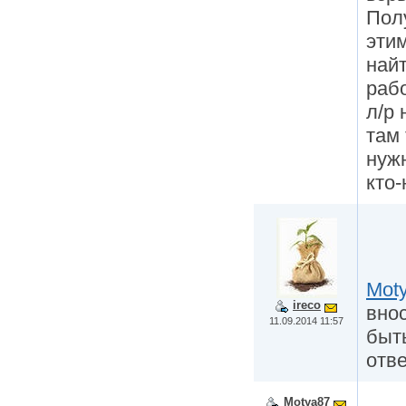
Пол
этим
най
раб
л/р 
там
нужн
кто-
Mot
ireco
вно
11.09.2014 11:57
быт
отв
Motya87