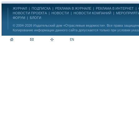
ЖУРНАЛ
|
ПОДПИСКА
|
РЕКЛАМА В ЖУРНАЛЕ
|
РЕКЛАМА В ИНТЕРНЕТ
|
НОВОСТИ ПРОЕКТА
|
НОВОСТИ
|
НОВОСТИ КОМПАНИЙ
|
МЕРОПРИЯТ
ФОРУМ
|
БЛОГИ
© 2004-2026
Издательский дом «Отраслевые ведомости»
. Все права защище
Копирование информации данного сайта допускается только при условии указ