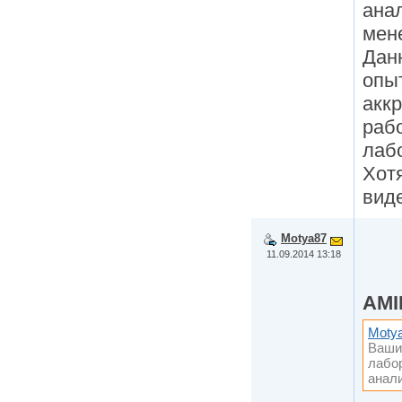
ана
мен
Дан
опы
аккр
раб
лаб
Хотя
вид
Motya87
11.09.2014 13:18
AMI
Moty
Ваши 
лабо
анали