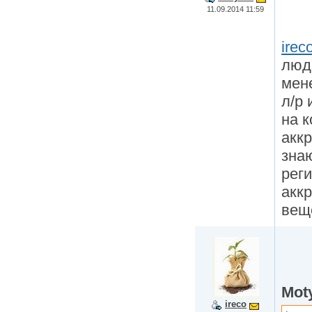
11.09.2014 11:59
irec
люд
мен
л/р 
на 
аккр
зна
реги
акк
вещ
Mot
ireco