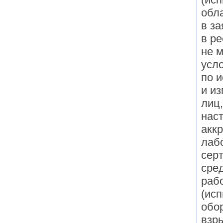
обл
в з
в р
не м
усл
по 
и и
лиц
нас
акк
лаб
сер
сре
раб
(ис
обо
взр