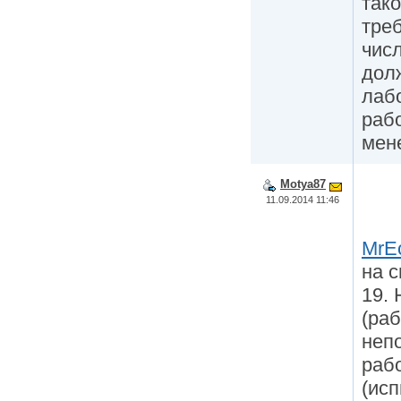
тако
тре
чис
дол
лабо
рабо
мен
Motya87
11.09.2014 11:46
MrE
на с
19. 
(раб
неп
раб
(ис