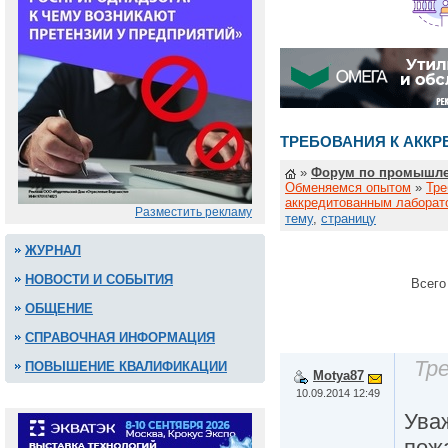
ТРЕБОВАНИЯ К АКК
»
Форум по промышле
Обменяемся опытом
»
Тре
аккредитованным лаборат
Разместить рекламу
тему
,
страницу
ЖУРНАЛ
НОВОСТИ И СОБЫТИЯ
Всего
ОБЩЕНИЕ
СПРАВОЧНАЯ ИНФОРМАЦИЯ
Тр
ПОВЫШЕНИЕ КВАЛИФИКАЦИИ
Motya87
10.09.2014 12:49
Ува
пож