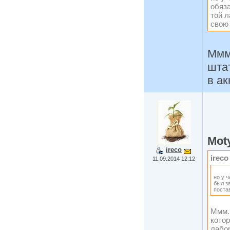
обяз
той л
свою
Ммм.
шта
в а
Mot
ireco
ireco
11.09.2014 12:12
но у 
был з
поста
Ммм..
кото
лабо