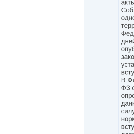
акт
Соб
одн
тер
Фед
дне
опу
зак
уст
всту
В Ф
ФЗ 
опр
дан
сил
нор
всту