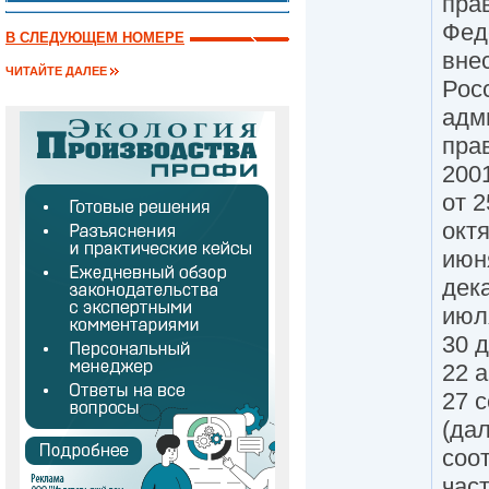
пра
Фед
В СЛЕДУЮЩЕМ НОМЕРЕ
вне
ЧИТАЙТЕ ДАЛЕЕ
Рос
адм
пра
200
от 2
октя
июня
дека
июля
30 д
22 а
27 с
(да
соо
час