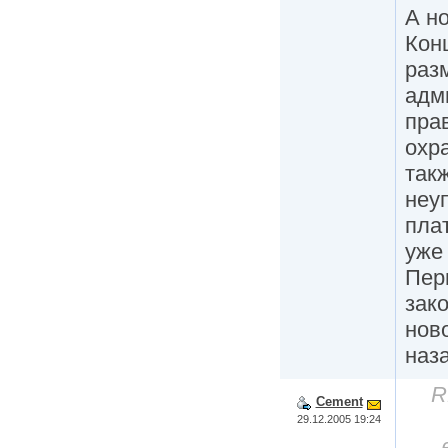
А но
Кон
раз
адм
пра
охр
так
неу
пла
уже
Пер
зак
ново
наз
R
Cement
29.12.2005 19:24