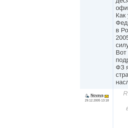
дес
офи
Как
Фед
в Р
2005
силу
Вот
под
ФЗ 
стра
нас
R
Novaya
29.12.2005 13:18