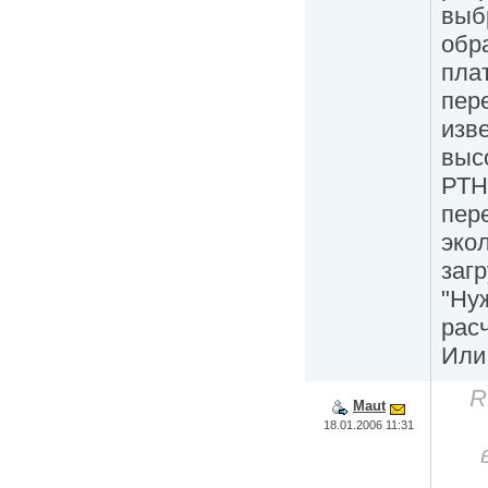
выб
обр
плат
пер
изве
выс
РТН
пер
эко
заг
"Нуж
расч
Или 
R
Maut
18.01.2006 11:31