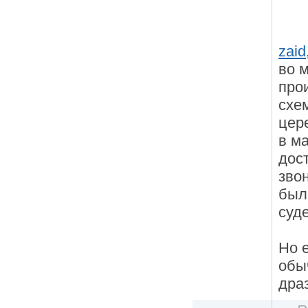
zaid
во м
про
схе
цер
в м
дос
звон
был
суд
Но 
обы
драз