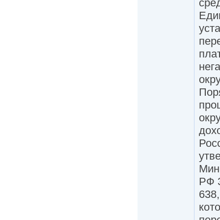
сред
Еди
уст
пер
пла
нег
окр
Пор
про
окр
дох
Рос
утв
Мин
РФ 
638,
кото
пер