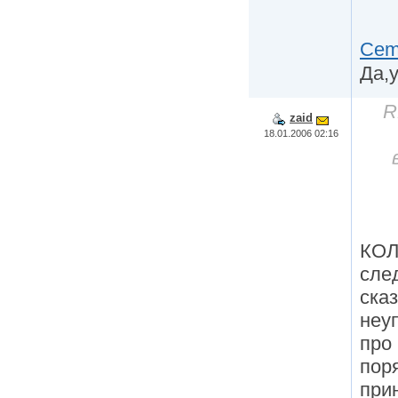
Cem
Да,
R
zaid
18.01.2006 02:16
КОЛ
сле
ска
неуп
про
пор
при