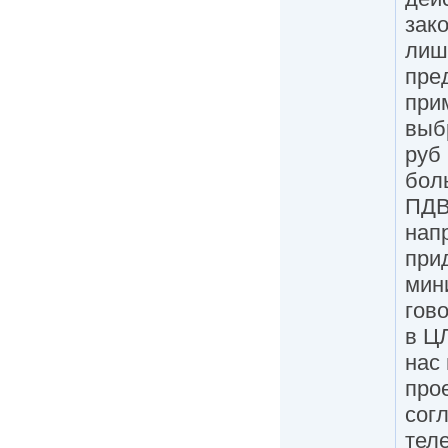
зако
лишн
пре
при
выб
руб 
бол
ПДВ
нап
прид
мин
гов
в Ц
нас
про
сог
теле