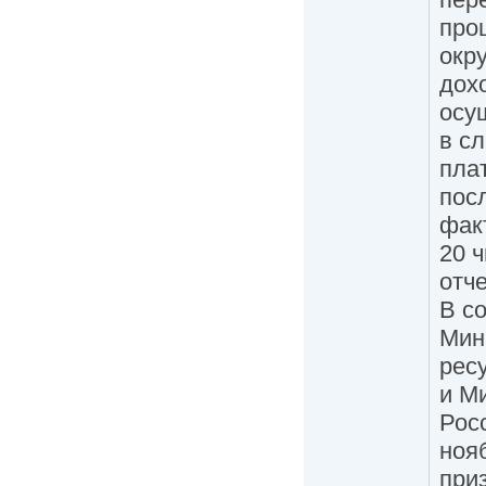
про
окр
дох
осу
в с
пла
пос
фак
20 
отч
В с
Мин
рес
и М
Рос
ноя
при