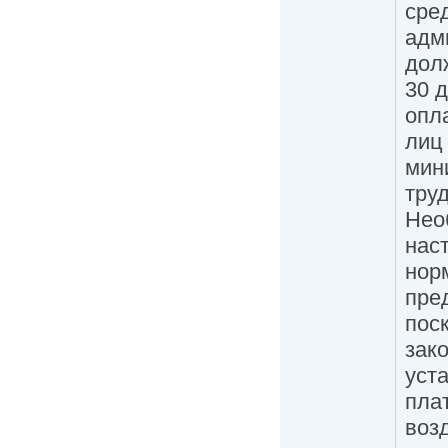
сре
адм
дол
30 
опл
лиц 
мин
труд
Нео
нас
нор
пре
пос
зак
уст
пла
воз