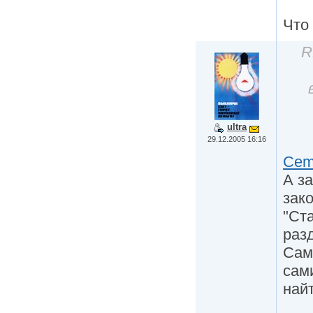
Что
R
ultra
29.12.2005 16:16
Cem
А з
зак
"Ста
раз
Сам
сам
найт