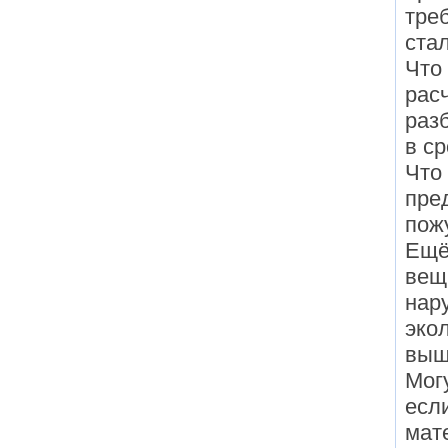
треб
ста
Что 
рас
раз
в ср
Что
пре
пож
Ещё
вещь
нар
эко
выш
Мог
есл
мат