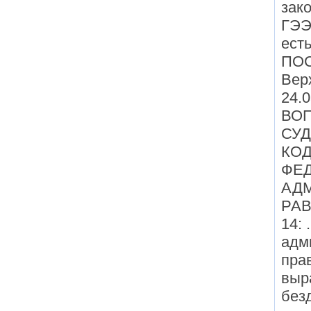
зак
ГЭЭ
есть
ПОС
Вер
24.
ВО
СУ
КО
ФЕ
АД
РАВ
14: 
адм
пра
выр
без