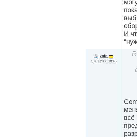
мог
пок
выб
обор
И чт
"ну
R
zaid
18.01.2006 10:45
Cem
мен
всё 
пре
раз