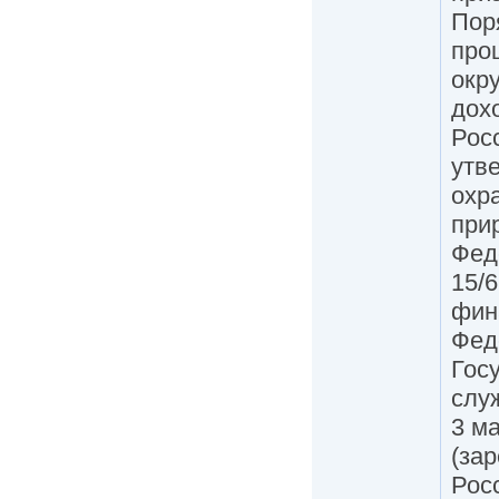
Пор
про
окр
дох
Рос
утв
охр
при
Фед
15/
фин
Фед
Гос
слу
3 ма
(за
Росс