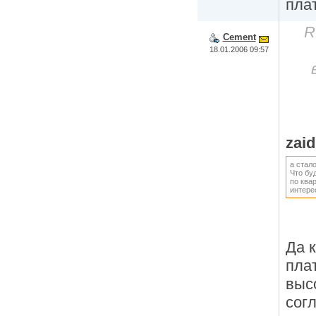
пла
R
Cement
18.01.2006 09:57
zaid
а стал
Что бу
по ква
интере
Да к
пла
выс
сог