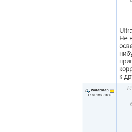
Ultr
Не 
осв
ниб
при
кор
к др
R
watermen
17.01.2006 16:43