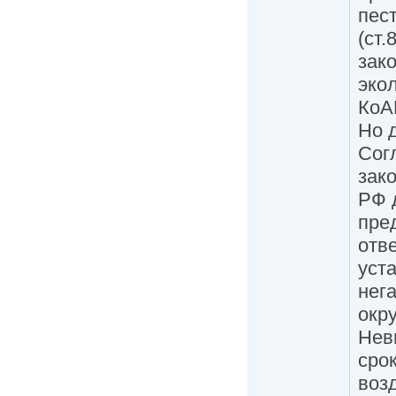
пес
(ст
зак
экол
КоА
Но 
Сог
зак
РФ 
пре
отв
уст
нег
окр
Нев
сро
воз