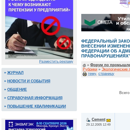
ФЕДЕРАЛЬНЫЙ ЗАКОН 
ВНЕСЕНИИ ИЗМЕНЕН
ФЕДЕРАЦИИ ОБ АДМ
ПРАВОНАРУШЕНИЯХ
Разместить рекламу
»
Форум по промышле
Рубрики
»
Экологические 
ЖУРНАЛ
тему
,
страницу
НОВОСТИ И СОБЫТИЯ
ОБЩЕНИЕ
Всего
СПРАВОЧНАЯ ИНФОРМАЦИЯ
ПОВЫШЕНИЕ КВАЛИФИКАЦИИ
Cement
29.12.2005 12:49