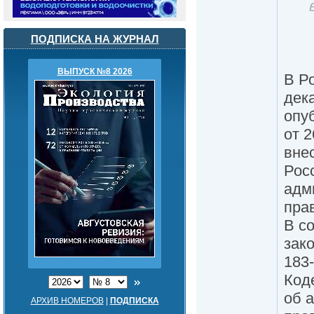
ПОДПИСКА НА ЖУРНАЛ
ВЫПУСК №8 2026
В Ро
дек
опу
от 
вне
Рос
адм
пра
В с
зако
183
Код
об 
АРХИВ НОМЕРОВ
|
ПОДПИСКА