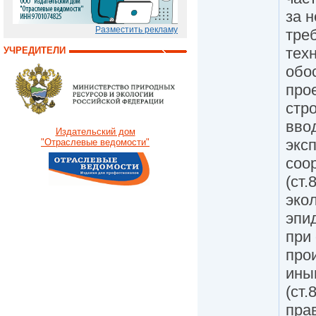
за 
Разместить рекламу
тре
тех
УЧРЕДИТЕЛИ
обо
про
стр
вво
Издательский дом
экс
"Отраслевые ведомости"
соо
(ст
эко
эпи
при
про
ины
(ст
пра