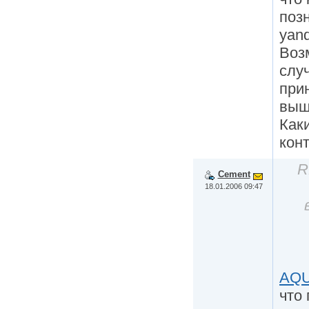
поз
yand
Воз
слу
при
выш
Как
кон
R
Cement
18.01.2006 09:47
AQ
что