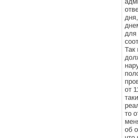
адм
отв
дня
дне
для
соо
Так
дол
нар
пол
про
от 1
так
реа
то о
мен
об 
что 