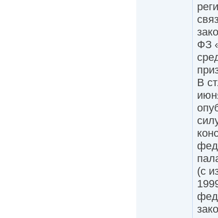
рег
свя
зако
ФЗ 
сре
при
В ст
июн
опу
сил
кон
фед
пал
(с 
1999
фед
зак