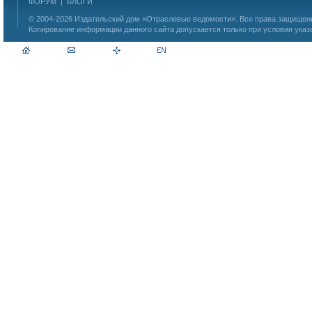
ФОРУМ
|
БЛОГИ
© 2004-2026
Издательский дом «Отраслевые ведомости»
. Все права защище
Копирование информации данного сайта допускается только при условии указ