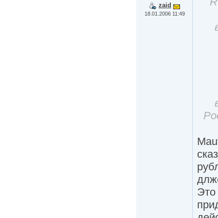
R
zaid
18.01.2006 11:49
Ро
Maut
сказ
руб
длж
Это
при
дей