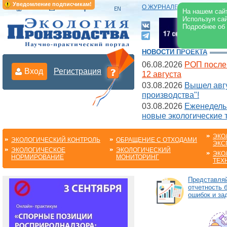
Уведомление подписчикам!
О ЖУРНАЛЕ
|
ЭЛЕКТРОНН
На нашем сайт
Используя сай
Подробнее об
НОВОСТИ ПРОЕКТА
06.08.2026
РОП после
Вход
Регистрация
12 августа
03.08.2026
Вышел авгу
производства"!
03.08.2026
Еженедельн
новые экологические 
ЭКО
ЭКОЛОГИЧЕСКИЙ КОНТРОЛЬ
ОБРАЩЕНИЕ С ОТХОДАМИ
ЭКС
ЭКОЛОГИЧЕСКОЕ
ЭКОЛОГИЧЕСКИЙ
ЭКО
НОРМИРОВАНИЕ
МОНИТОРИНГ
ТЕХ
Представля
отчетность 
ошибок и за