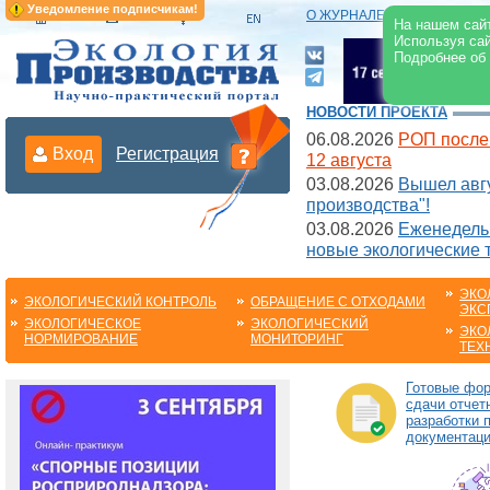
Уведомление подписчикам!
О ЖУРНАЛЕ
|
ЭЛЕКТРОНН
На нашем сайт
Используя сай
Подробнее об
НОВОСТИ ПРОЕКТА
06.08.2026
РОП после
Вход
Регистрация
12 августа
03.08.2026
Вышел авгу
производства"!
03.08.2026
Еженедельн
новые экологические 
ЭКО
ЭКОЛОГИЧЕСКИЙ КОНТРОЛЬ
ОБРАЩЕНИЕ С ОТХОДАМИ
ЭКС
ЭКОЛОГИЧЕСКОЕ
ЭКОЛОГИЧЕСКИЙ
ЭКО
НОРМИРОВАНИЕ
МОНИТОРИНГ
ТЕХ
Готовые фо
сдачи отчет
разработки 
документац