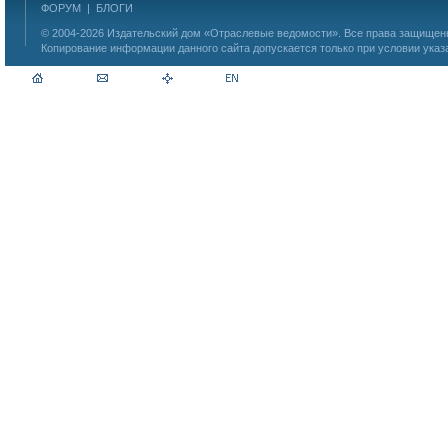
ФОРУМ
|
БЛОГИ
© 2004-2026
Издательский дом «Отраслевые ведомости»
. Все права защище
Копирование информации данного сайта допускается только при условии указ