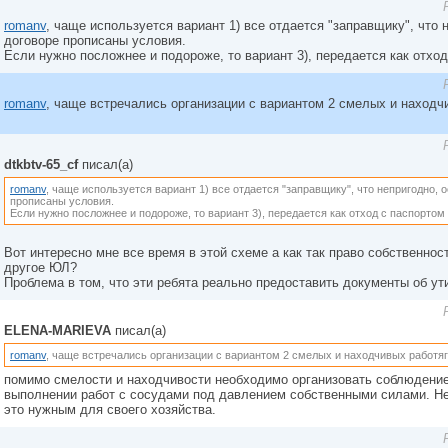
romanv
, чаще используется вариант 1) все отдается "заправщику", что 
договоре прописаны условия.
Если нужно посложнее и подороже, то вариант 3), передается как отхо
romanv
, чаще встречались организации с вариантом 2 смелых и находчи
dtkbtv-65_cf
писал(а)
romanv
, чаще используется вариант 1) все отдается "заправщику", что непригодно, 
прописаны условия.
Если нужно посложнее и подороже, то вариант 3), передается как отход с паспортом
Вот интересно мне все время в этой схеме а как так право собственнос
другое ЮЛ?
Проблема в том, что эти ребята реально предоставить документы об ути
ELENA-MARIEVA
писал(а)
romanv
, чаще встречались организации с вариантом 2 смелых и находчивых работяг
помимо смелости и находчивости необходимо организовать соблюдение
выполнении работ с сосудами под давлением собственными силами. Не
это нужным для своего хозяйства.