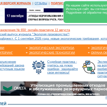
АЯ ВЕРСИЯ ЖУРНАЛА
|
ОТЗЫВЫ
|
ПОДПИСКА
|
РЕКЛАМА:
В ЖУРНАЛЕ
В
На нашем сайте используют
Используя сайт, вы соглаш
Подробнее об обработке пе
ановления № 650: онлайн-практикум 12 августа
ский выпуск журнала "Экология производства"!
йджест. С 1 сентября 2026 года: новые экологические требования, кот
АМИ
ЭКОЛОГИЧЕСКАЯ ЭКСПЕРТИЗА
ЭКОЛОГИЧ
ИТОРИНГ
ЭКОЛОГИЧЕСКИЕ ТЕХНОЛОГИИ
ОХРАНА О
азъяснение
Судебная практика -
Экспе
ребований закона
учитесь на чужих
на воп
оступным языком
ошибках, защищайте
разби
свои интересы!
практ
ситуа
ЛЕЙ