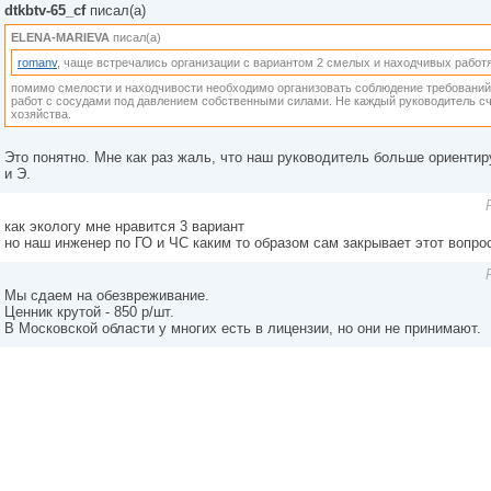
dtkbtv-65_cf
писал(а)
ELENA-MARIEVA
писал(а)
romanv
, чаще встречались организации с вариантом 2 смелых и находчивых работя
помимо смелости и находчивости необходимо организовать соблюдение требований
работ с сосудами под давлением собственными силами. Не каждый руководитель сч
хозяйства.
Это понятно. Мне как раз жаль, что наш руководитель больше ориентир
и Э.
как экологу мне нравится 3 вариант
но наш инженер по ГО и ЧС каким то образом сам закрывает этот вопрос
Мы сдаем на обезвреживание.
Ценник крутой - 850 р/шт.
В Московской области у многих есть в лицензии, но они не принимают.