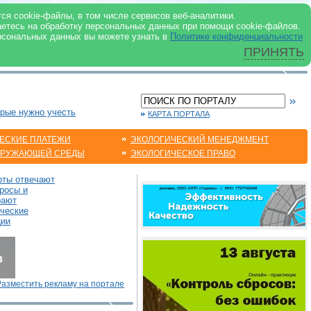
 ИНТЕРНЕТ
ся cookie-файлы, в том числе сервисов веб-аналитики.
аетесь на обработку персональных данных при помощи cookie-файлов.
рсональных данных вы можете узнать в
Политике конфиденциальности
ПРИНЯТЬ
орые нужно учесть
КАРТА ПОРТАЛА
ЕСКИЕ ПЛАТЕЖИ
ЭКОЛОГИЧЕСКИЙ МЕНЕДЖМЕНТ
КРУЖАЮЩЕЙ СРЕДЫ
ЭКОЛОГИЧЕСКОЕ ПРАВО
рты отвечают
росы и
рают
ические
ции
Разместить рекламу на портале