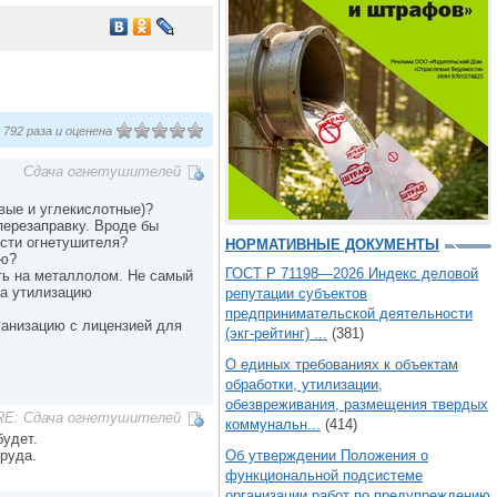
792 раза и оценена
Сдача огнетушителей
вые и углекислотные)?
перезаправку. Вроде бы
ости огнетушителя?
НОРМАТИВНЫЕ ДОКУМЕНТЫ
ию?
ГОСТ Р 71198—2026 Индекс деловой
ть на металлолом. Не самый
на утилизацию
репутации субъектов
предпринимательской деятельности
рганизацию с лицензией для
(экг-рейтинг) ...
(381)
О единых требованиях к объектам
обработки, утилизации,
обезвреживания, размещения твердых
RE: Сдача огнетушителей
коммунальн...
(414)
будет.
руда.
Об утверждении Положения о
функциональной подсистеме
организации работ по предупреждению