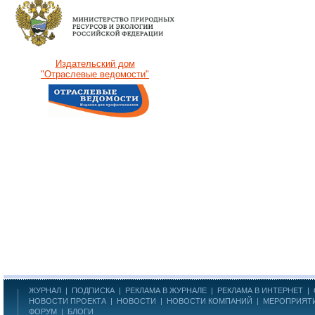
Издательский дом
"Отраслевые ведомости"
ЖУРНАЛ
|
ПОДПИСКА
|
РЕКЛАМА В ЖУРНАЛЕ
|
РЕКЛАМА В ИНТЕРНЕТ
|
НОВОСТИ ПРОЕКТА
|
НОВОСТИ
|
НОВОСТИ КОМПАНИЙ
|
МЕРОПРИЯТ
ФОРУМ
|
БЛОГИ