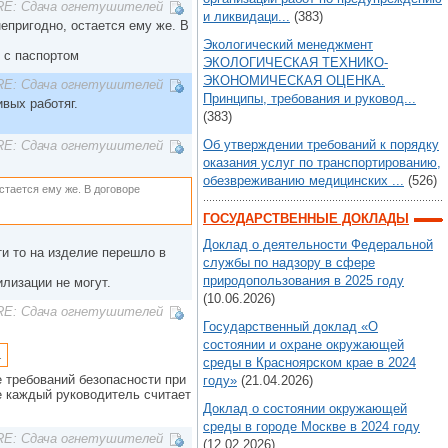
RE: Сдача огнетушителей
и ликвидаци...
(383)
непригодно, остается ему же. В
Экологический менеджмент
д с паспортом
ЭКОЛОГИЧЕСКАЯ ТЕХНИКО-
ЭКОНОМИЧЕСКАЯ ОЦЕНКА.
RE: Сдача огнетушителей
Принципы, требования и руковод...
вых работяг.
(383)
Об утверждении требований к порядку
RE: Сдача огнетушителей
оказания услуг по транспортированию,
обезвреживанию медицинских ...
(526)
остается ему же. В договоре
ГОСУДАРСТВЕННЫЕ ДОКЛАДЫ
Доклад о деятельности Федеральной
ти то на изделие перешло в
службы по надзору в сфере
природопользования в 2025 году
лизации не могут.
(10.06.2026)
RE: Сдача огнетушителей
Государственный доклад «О
состоянии и охране окружающей
.
среды в Красноярском крае в 2024
 требований безопасности при
году»
(21.04.2026)
 каждый руководитель считает
Доклад о состоянии окружающей
среды в городе Москве в 2024 году
RE: Сдача огнетушителей
(12.02.2026)