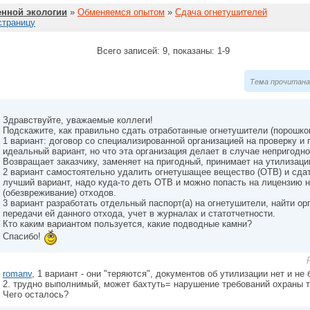
нной экологии
»
Обменяемся опытом
»
Сдача огнетушителей
страницу
Всего записей: 9, показаны: 1-9
Тема прочитана 
Здравствуйте, уважаемые коллеги!
Подскажите, как правильно сдать отработанные огнетушители (порошко
1 вариант: договор со специализированной организацией на проверку и 
идеальный вариант, но что эта организация делает в случае непригодн
Возвращает заказчику, заменяет на пригодный, принимает на утилизац
2 вариант самостоятельно удалить огнетушащее вещество (ОТВ) и сда
лучший вариант, надо куда-то деть ОТВ и можно попасть на лицензию 
(обезвреживание) отходов.
3 вариант разработать отдельный паспорт(а) на огнетушители, найти о
передачи ей данного отхода, учет в журналах и статотчетности.
Кто каким вариантом пользуется, какие подводные камни?
Спасибо!
romanv
, 1 вариант - они "теряются", документов об утилизации нет и не 
2. трудно выполнимый, может бахтуть= нарушение требований охраны т
Чего осталось?