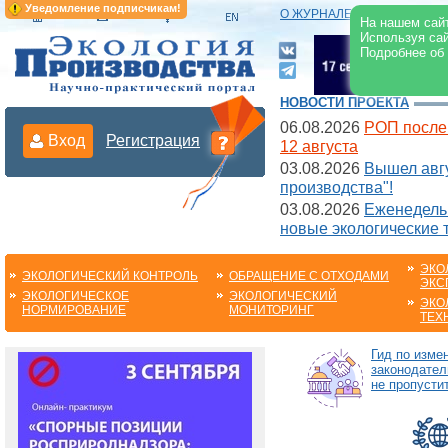
Уведомление подписчикам!
О ЖУРНАЛЕ
|
ЭЛЕКТРОНН
На нашем сайт
Используя сай
Подробнее об
НОВОСТИ ПРОЕКТА
06.08.2026
РОП после
Вход
Регистрация
12 августа
03.08.2026
Вышел авгу
производства"!
03.08.2026
Еженедельн
новые экологические 
ЭКО
ЭКОЛОГИЧЕСКИЙ КОНТРОЛЬ
ОБРАЩЕНИЕ С ОТХОДАМИ
ЭКС
ЭКОЛОГИЧЕСКОЕ
ЭКОЛОГИЧЕСКИЙ
ЭКО
НОРМИРОВАНИЕ
МОНИТОРИНГ
ТЕХ
Гид по изме
законодател
не пропустит