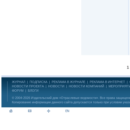
1
ЖУРНАЛ
|
ПОДПИСКА
|
РЕКЛАМА В ЖУРНАЛЕ
|
РЕКЛАМА В ИНТЕРНЕТ
|
НОВОСТИ ПРОЕКТА
|
НОВОСТИ
|
НОВОСТИ КОМПАНИЙ
|
МЕРОПРИЯТ
ФОРУМ
|
БЛОГИ
© 2004-2026
Издательский дом «Отраслевые ведомости»
. Все права защище
Копирование информации данного сайта допускается только при условии указ