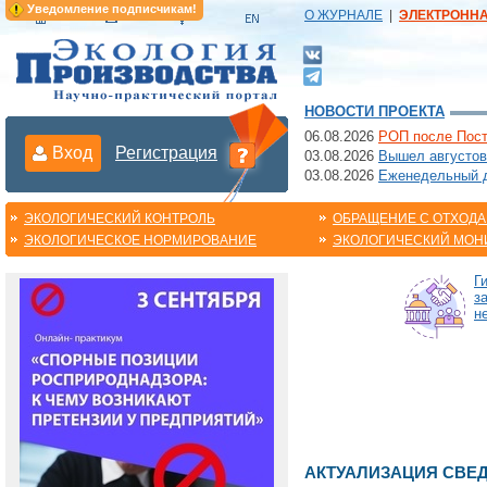
Уведомление подписчикам!
О ЖУРНАЛЕ
|
ЭЛЕКТРОНН
НОВОСТИ ПРОЕКТА
06.08.2026
РОП после Пост
Вход
Регистрация
03.08.2026
Вышел августов
03.08.2026
Еженедельный да
ЭКОЛОГИЧЕСКИЙ КОНТРОЛЬ
ОБРАЩЕНИЕ С ОТХОД
ЭКОЛОГИЧЕСКОЕ НОРМИРОВАНИЕ
ЭКОЛОГИЧЕСКИЙ МОН
Г
з
н
АКТУАЛИЗАЦИЯ СВЕ