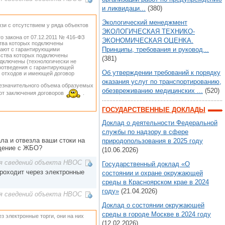
и ликвидаци...
(380)
Экологический менеджмент
зи с отсутствием у ряда объектов
ЭКОЛОГИЧЕСКАЯ ТЕХНИКО-
го закона от 07.12.2011 № 416-ФЗ
ЭКОНОМИЧЕСКАЯ ОЦЕНКА.
ства которых подключены
Принципы, требования и руковод...
чают с гарантирующими
ьства которых подключены
(381)
одключены (технологически не
оотведения с гарантирующей
Об утверждении требований к порядку
х отходов и имеющей договор
оказания услуг по транспортированию,
незначительного объема образуемых
обезвреживанию медицинских ...
(520)
 от заключения договоров
.
ГОСУДАРСТВЕННЫЕ ДОКЛАДЫ
Доклад о деятельности Федеральной
службы по надзору в сфере
ла и отвезла ваши стоки на
природопользования в 2025 году
ащение с ЖБО?
(10.06.2026)
я сведений объекта НВОС
Государственный доклад «О
проходит через электронные
состоянии и охране окружающей
среды в Красноярском крае в 2024
году»
(21.04.2026)
я сведений объекта НВОС
Доклад о состоянии окружающей
среды в городе Москве в 2024 году
з электронные торги, они на них
(12.02.2026)