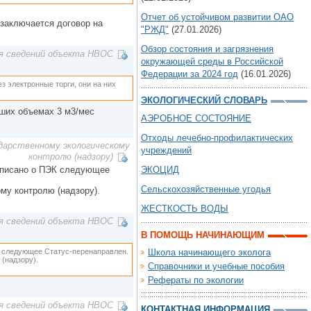
Отчет об устойчивом развитии ОАО
 заключается договор на
"РЖД"
(27.01.2026)
Обзор состояния и загрязнения
я сведений объекта НВОС
окружающей среды в Российской
Федерации за 2024 год
(16.01.2026)
з электронные торги, они на них
ЭКОЛОГИЧЕСКИЙ СЛОВАРЬ
ших объемах 3 м3/мес
АЭРОБНОЕ СОСТОЯНИЕ
Отходы лечебно-профилактических
дарственному экологическому
учреждений
контролю (надзору)
написано о ПЭК следующее
ЭКОЦИД
Сельскохозяйственные угодья
у контролю (надзору).
ЖЕСТКОСТЬ ВОДЫ
я сведений объекта НВОС
В ПОМОЩЬ НАЧИНАЮЩИМ
К следующее Статус-перенаправлен.
Школа начинающего эколога
(надзору).
Справочники и учебные пособия
Рефераты по экологии
я сведений объекта НВОС
КОНТАКТНАЯ ИНФОРМАЦИЯ