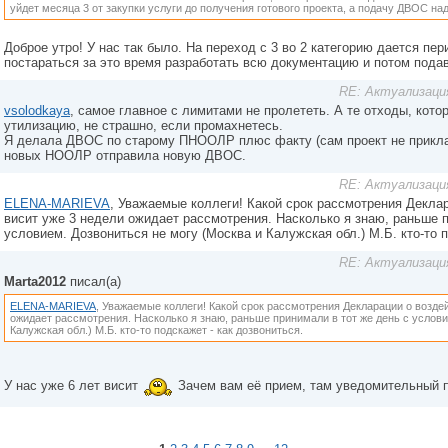
уйдет месяца 3 от закупки услуги до получения готового проекта, а подачу ДВОС н
Доброе утро! У нас так было. На переход с 3 во 2 категорию дается пе
постараться за это время разработать всю документацию и потом пода
RE: Актуализаци
vsolodkaya
, самое главное с лимитами не пролететь. А те отходы, кото
утилизацию, не страшно, если промахнетесь.
Я делала ДВОС по старому ПНООЛР плюс факту (сам проект не прикла
новых НООЛР отправила новую ДВОС.
RE: Актуализаци
ELENA-MARIEVA
, Уважаемые коллеги! Какой срок рассмотрения Деклар
висит уже 3 недели ожидает рассмотрения. Насколько я знаю, раньше п
условием. Дозвониться не могу (Москва и Калужская обл.) М.Б. кто-то п
RE: Актуализаци
Marta2012
писал(а)
ELENA-MARIEVA
, Уважаемые коллеги! Какой срок рассмотрения Декларации о воздей
ожидает рассмотрения. Насколько я знаю, раньше принимали в тот же день с услови
Калужская обл.) М.Б. кто-то подскажет - как дозвониться.
У нас уже 6 лет висит
Зачем вам её прием, там уведомительный п