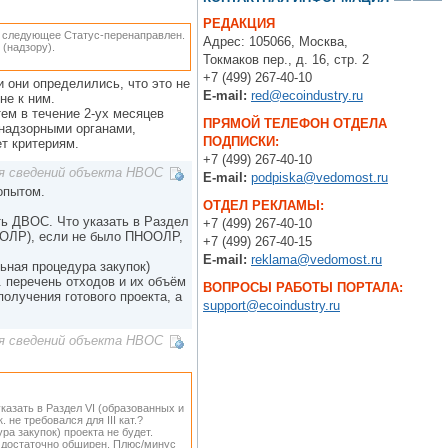
РЕДАКЦИЯ
К следующее Статус-перенаправлен.
Адрес: 105066, Москва,
(надзору).
Токмаков пер., д. 16, стр. 2
+7 (499) 267-40-10
и они определились, что это не
E-mail:
red@ecoindustry.ru
не к ним.
тем в течение 2-ух месяцев
ПРЯМОЙ ТЕЛЕФОН ОТДЕЛА
надзорными органами,
ПОДПИСКИ:
ет критериям.
+7 (499) 267-40-10
я сведений объекта НВОС
E-mail:
podpiska@vedomost.ru
опытом.
ОТДЕЛ РЕКЛАМЫ:
ать ДВОС. Что указать в Раздел
+7 (499) 267-40-10
ООЛР), если не было ПНООЛР,
+7 (499) 267-40-15
E-mail:
reklama@vedomost.ru
ьная процедура закупок)
. перечень отходов и их объём
ВОПРОСЫ РАБОТЫ ПОРТАЛА:
олучения готового проекта, а
support@ecoindustry.ru
я сведений объекта НВОС
указать в Раздел VI (образованных и
е требовался для III кат.?
а закупок) проекта не будет.
м достаточно обширен. Плюс/минус