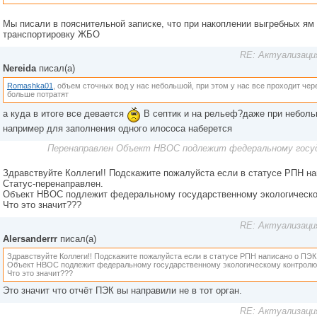
Мы писали в пояснительной записке, что при накоплении выгребных ям
транспортировку ЖБО
RE: Актуализаци
Nereida
писал(а)
Romashka01
, объем сточных вод у нас небольшой, при этом у нас все проходит чере
больше потратят
а куда в итоге все девается
В септик и на рельеф?даже при неболь
например для заполнения одного илососа наберется
Перенаправлен Объект НВОС подлежит федеральному госу
Здравствуйте Коллеги!! Подскажите пожалуйста если в статусе РПН 
Статус-перенаправлен.
Объект НВОС подлежит федеральному государственному экологическом
Что это значит???
RE: Актуализаци
Alersanderrr
писал(а)
Здравствуйте Коллеги!! Подскажите пожалуйста если в статусе РПН написано о ПЭ
Объект НВОС подлежит федеральному государственному экологическому контролю 
Что это значит???
Это значит что отчёт ПЭК вы направили не в тот орган.
RE: Актуализаци