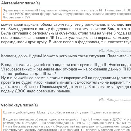
Alersanderrr
писал(а)
Здравствуйте Коллеги!! Подскажите пожалуйста если в статусе РПН написано о ПЭ
Объект НВОС подлежит федеральному государственному экологическому контролю 
Что это значит???
может такой вариант: объект стоял на учете у регионалов, впоследстви
их объект, должен стоять у федералов, поэтому написали Вам, что это 
Была ситуация с региональным объектом, стоял там на учете 3 года,за
после подачи заявления в ЛКП на актуализацию шла перепалка между 
перекидывали друг другу. В итоге попал в федералам, т.к. соответству
RE: Актуализаци
Коллеги, добрый день! Может у кого была такая ситуация. Поделитесь 
В ходе актуализации объекта подняли категорию с III до II. Нужно под
VI (образованных и размещаемых отходов — на основании данных ПН
т.к. не требовался для III кат.?
Ну и в ближайшее время в связи с бюрократией на предприятии (длител
проекта не будет. Рассчитывать лимиты самостоятельно не вариант, т.к
достаточно обширен. Плюс/минус уйдет месяца 3 от закупки услуги до п
подачу ДВОС надо совершить раньше.
RE: Актуализаци
vsolodkaya
писал(а)
Коллеги, добрый день! Может у кого была такая ситуация. Поделитесь опытом.
В ходе актуализации объекта подняли категорию с III до II. Нужно подать ДВОС. Что 
размещаемых отходов — на основании данных ПНООЛР), если не было ПНООЛР, т.к. н
Ну и в ближайшее время в связи с бюрократией на предприятии (длительная процедур
Рассчитывать лимиты самостоятельно не вариант, т.к. перечень отходов и их объё