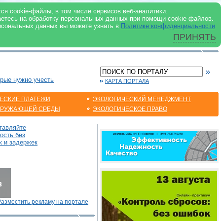
 ИНТЕРНЕТ
ся cookie-файлы, в том числе сервисов веб-аналитики.
аетесь на обработку персональных данных при помощи cookie-файлов.
рсональных данных вы можете узнать в
Политике конфиденциальности
ПРИНЯТЬ
орые нужно учесть
КАРТА ПОРТАЛА
ЕСКИЕ ПЛАТЕЖИ
ЭКОЛОГИЧЕСКИЙ МЕНЕДЖМЕНТ
КРУЖАЮЩЕЙ СРЕДЫ
ЭКОЛОГИЧЕСКОЕ ПРАВО
тавляйте
ость без
к и задержек
Разместить рекламу на портале