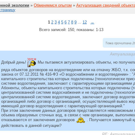
нной экологии
»
Обменяемся опытом
»
Актуализация сведений объек
страницу
1
2
3
4
5
6
7
8
9
...
12
→
Всего записей: 150, показаны: 1-13
Тема прочитана 20
Актуализаци
Добрый день!
Мы пытаемся актуализировать объекты, но получили 
ряда объектов договоров на водоотведение или на откачку ЖБО, т.к. со
закона от 07.12.2011 № 416-ФЗ «О водоснабжении и водоотведении» : "
капитального строительства которых подключены (технологически прис
системе водоотведения, заключают с гарантирующими организациями 
Абоненты, объекты капитального строительства которых подключены (т
централизованной системе водоснабжения и не подключены (технологич
централизованной системе водоотведения, заключают договор водоотв
организацией либо договор с организацией, осуществляющей вывоз жи
имеющей договор водоотведения с гарантирующей организацией."
При этом заключение данных договоров представляется невозможным п
объема образуемых сточных вод, в связи с чем организации, выполняю
отказываются от заключения договоров
. Получается замкнутый к
действовать в данной ситуации?
RE: Актуализаци