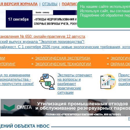
АЯ ВЕРСИЯ ЖУРНАЛА
|
ОТЗЫВЫ
|
ПОДПИСКА
|
РЕКЛАМА:
В ЖУРНАЛЕ
В
На нашем сайте используют
Используя сайт, вы соглаш
Подробнее об обработке пе
ановления № 650: онлайн-практикум 12 августа
ский выпуск журнала "Экология производства"!
йджест. С 1 сентября 2026 года: новые экологические требования, кот
АМИ
ЭКОЛОГИЧЕСКАЯ ЭКСПЕРТИЗА
ЭКОЛОГИЧ
ИТОРИНГ
ЭКОЛОГИЧЕСКИЕ ТЕХНОЛОГИИ
ОХРАНА О
ид по изменениям
Эксперты отвечают
Предс
аконодательства -
на вопросы и
отчетн
е пропустите сроки!
разбирают
ошибо
практические
ситуации
ДЕНИЙ ОБЪЕКТА НВОС