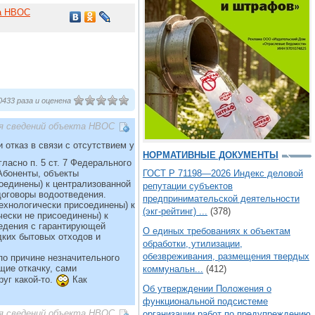
та НВОС
433 раза и оценена
я сведений объекта НВОС
отказ в связи с отсутствием у
НОРМАТИВНЫЕ ДОКУМЕНТЫ
гласно п. 5 ст. 7 Федерального
Абоненты, объекты
ГОСТ Р 71198—2026 Индекс деловой
оединены) к централизованной
репутации субъектов
договоры водоотведения.
предпринимательской деятельности
ехнологически присоединены) к
(экг-рейтинг) ...
(378)
ески не присоединены) к
едения с гарантирующей
О единых требованиях к объектам
дких бытовых отходов и
обработки, утилизации,
обезвреживания, размещения твердых
о причине незначительного
щие откачку, сами
коммунальн...
(412)
руг какой-то.
Как
Об утверждении Положения о
функциональной подсистеме
я сведений объекта НВОС
организации работ по предупреждению