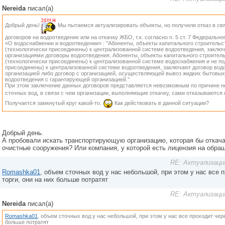
Nereida
писал(а)
Добрый день!
Мы пытаемся актуализировать объекты, но получили отказ в свя
договоров на водоотведение или на откачку ЖБО, т.к. согласно п. 5 ст. 7 Федерально
«О водоснабжении и водоотведении» : "Абоненты, объекты капитального строитель
(технологически присоединены) к централизованной системе водоотведения, заклю
организациями договоры водоотведения. Абоненты, объекты капитального строител
(технологически присоединены) к централизованной системе водоснабжения и не п
присоединены) к централизованной системе водоотведения, заключают договор вод
организацией либо договор с организацией, осуществляющей вывоз жидких бытовы
водоотведения с гарантирующей организацией."
При этом заключение данных договоров представляется невозможным по причине 
сточных вод, в связи с чем организации, выполняющие откачку, сами отказываются
Получается замкнутый круг какой-то.
Как действовать в данной ситуации?
Добрый день.
А пробовали искать транспортирующую организацию, которая бы откача
очистные сооружения? Или компания, у которой есть лицензия на обр
RE: Актуализаци
Romashka01
, объем сточных вод у нас небольшой, при этом у нас все 
торги, они на них больше потратят
RE: Актуализаци
Nereida
писал(а)
Romashka01
, объем сточных вод у нас небольшой, при этом у нас все проходит чере
больше потратят