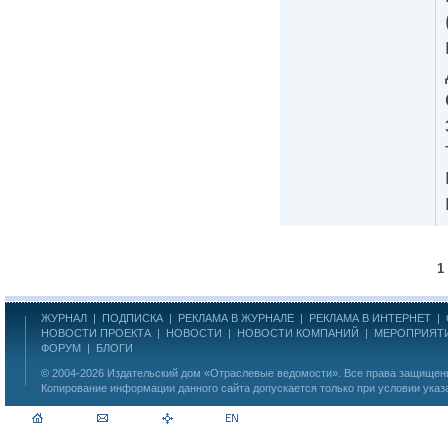
1
ЖУРНАЛ
|
ПОДПИСКА
|
РЕКЛАМА В ЖУРНАЛЕ
|
РЕКЛАМА В ИНТЕРНЕТ
|
НОВОСТИ ПРОЕКТА
|
НОВОСТИ
|
НОВОСТИ КОМПАНИЙ
|
МЕРОПРИЯТ
ФОРУМ
|
БЛОГИ
© 2004-2026
Издательский дом «Отраслевые ведомости»
. Все права защище
Копирование информации данного сайта допускается только при условии указ