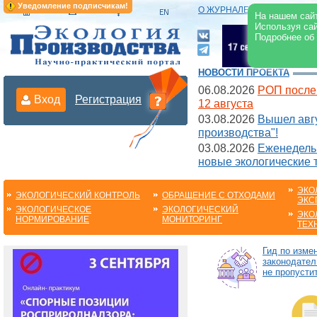
Уведомление подписчикам!
О ЖУРНАЛЕ
|
ЭЛЕКТРОНН
На нашем сайт
Используя сай
Подробнее об
НОВОСТИ ПРОЕКТА
06.08.2026
РОП после
Вход
Регистрация
12 августа
03.08.2026
Вышел авгу
производства"!
03.08.2026
Еженедельн
новые экологические 
ЭКО
ЭКОЛОГИЧЕСКИЙ КОНТРОЛЬ
ОБРАЩЕНИЕ С ОТХОДАМИ
ЭКС
ЭКОЛОГИЧЕСКОЕ
ЭКОЛОГИЧЕСКИЙ
ЭКО
НОРМИРОВАНИЕ
МОНИТОРИНГ
ТЕХ
Гид по изме
законодател
не пропустит