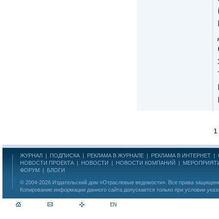
1
ЖУРНАЛ
|
ПОДПИСКА
|
РЕКЛАМА В ЖУРНАЛЕ
|
РЕКЛАМА В ИНТЕРНЕТ
|
НОВОСТИ ПРОЕКТА
|
НОВОСТИ
|
НОВОСТИ КОМПАНИЙ
|
МЕРОПРИЯТ
ФОРУМ
|
БЛОГИ
© 2004-2026
Издательский дом «Отраслевые ведомости»
. Все права защище
Копирование информации данного сайта допускается только при условии указ