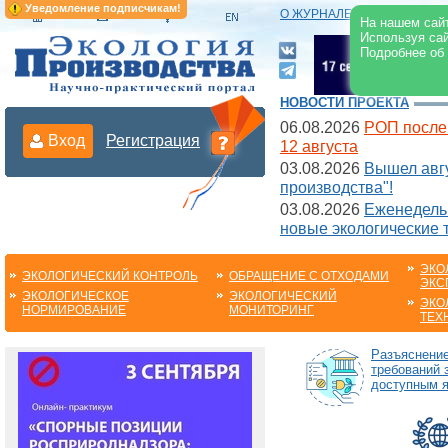
Уведомление подписчикам!
О ЖУРНАЛЕ
|
ЭЛЕКТРОНН
На нашем сайт
Используя сай
Подробнее об
НОВОСТИ ПРОЕКТА
06.08.2026
РОП после
Вход
Регистрация
12 августа
03.08.2026
Вышел авгу
производства"!
03.08.2026
Еженедельн
новые экологические 
ЭКО
ЭКОЛОГИЧЕСКИЙ КОНТРОЛЬ
ОБРАЩЕНИЕ С ОТХОДАМИ
ЭКС
ЭКОЛОГИЧЕСКОЕ
ЭКОЛОГИЧЕСКИЙ
ЭКО
НОРМИРОВАНИЕ
МОНИТОРИНГ
ТЕХ
Разъяснени
требований 
доступным 