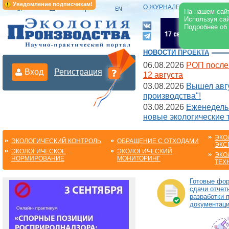
Уведомление подписчикам!
О ЖУРНАЛЕ
|
ЭЛЕКТРОНН
На нашем сайт
Используя сай
Подробнее об
НОВОСТИ ПРОЕКТА
06.08.2026
РОП после
Вход
Регистрация
12 августа
03.08.2026
Вышел авгу
производства"!
03.08.2026
Еженедельн
новые экологические 
ЭКО
ЭКОЛОГИЧЕСКИЙ КОНТРОЛЬ
ОБРАЩЕНИЕ С ОТХОДАМИ
ЭКС
ЭКОЛОГИЧЕСКОЕ
ЭКОЛОГИЧЕСКИЙ
ЭКО
НОРМИРОВАНИЕ
МОНИТОРИНГ
ТЕХ
Готовые фо
сдачи отчет
разработки 
документац