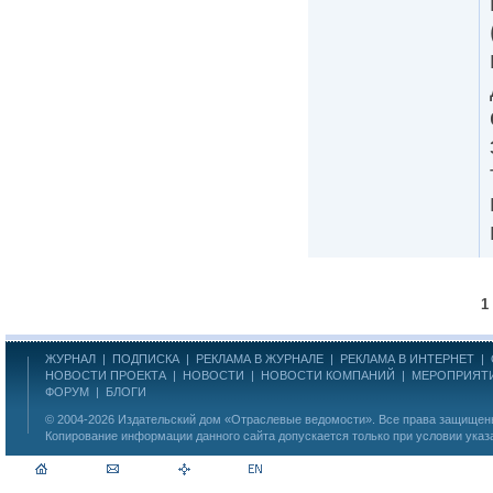
1
ЖУРНАЛ
|
ПОДПИСКА
|
РЕКЛАМА В ЖУРНАЛЕ
|
РЕКЛАМА В ИНТЕРНЕТ
|
НОВОСТИ ПРОЕКТА
|
НОВОСТИ
|
НОВОСТИ КОМПАНИЙ
|
МЕРОПРИЯТ
ФОРУМ
|
БЛОГИ
© 2004-2026
Издательский дом «Отраслевые ведомости»
. Все права защище
Копирование информации данного сайта допускается только при условии указ