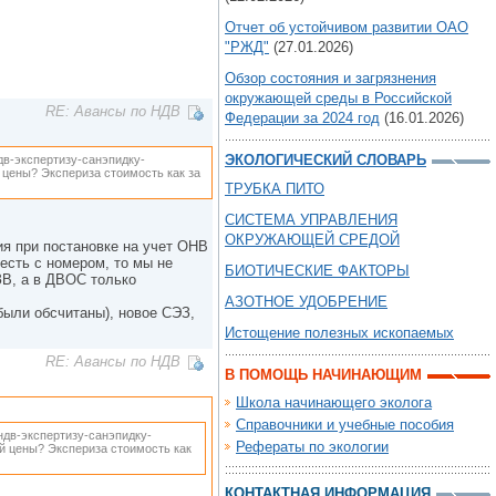
Отчет об устойчивом развитии ОАО
"РЖД"
(27.01.2026)
Обзор состояния и загрязнения
окружающей среды в Российской
RE: Авансы по НДВ
Федерации за 2024 год
(16.01.2026)
ЭКОЛОГИЧЕСКИЙ СЛОВАРЬ
ндв-экспертизу-санэпидку-
 цены? Экспериза стоимость как за
ТРУБКА ПИТО
СИСТЕМА УПРАВЛЕНИЯ
ОКРУЖАЮЩЕЙ СРЕДОЙ
ия при постановке на учет ОНВ
есть с номером, то мы не
БИОТИЧЕСКИЕ ФАКТОРЫ
ЗВ, а в ДВОС только
АЗОТНОЕ УДОБРЕНИЕ
были обсчитаны), новое СЭЗ,
Истощение полезных ископаемых
RE: Авансы по НДВ
В ПОМОЩЬ НАЧИНАЮЩИМ
Школа начинающего эколога
Справочники и учебные пособия
 ндв-экспертизу-санэпидку-
Рефераты по экологии
й цены? Экспериза стоимость как
КОНТАКТНАЯ ИНФОРМАЦИЯ