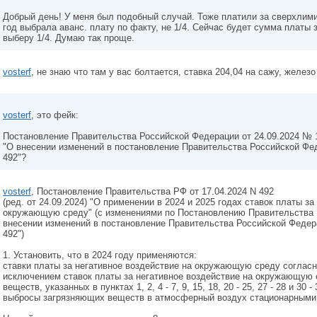
Добрый день! У меня был подобный случай. Тоже платили за сверхлим
год выбрала аванс. плату по факту, не 1/4. Сейчас будет сумма платы
выберу 1/4. Думаю так проще.
vosterf
, не знаю что там у вас болтается, ставка 204,04 на сажу, железо
vosterf
, это фейк:
Постановление Правительства Российской Федерации от 24.09.2024 № 
"О внесении изменений в постановление Правительства Российской Фед
492"?
vosterf
, Постановление Правительства РФ от 17.04.2024 N 492
(ред. от 24.09.2024) "О применении в 2024 и 2025 годах ставок платы з
окружающую среду" (с изменениями по Постановлению Правительства Р
внесении изменений в постановление Правительства Российской Федерац
492")
1. Установить, что в 2024 году применяются:
ставки платы за негативное воздействие на окружающую среду соглас
исключением ставок платы за негативное воздействие на окружающую
веществ, указанных в пунктах 1, 2, 4 - 7, 9, 15, 18, 20 - 25, 27 - 28 и 30 
выбросы загрязняющих веществ в атмосферный воздух стационарными 