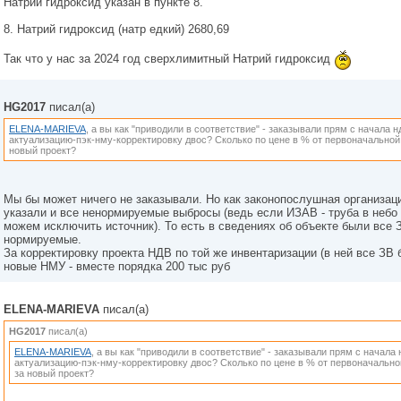
Натрий гидроксид указан в пункте 8.
8. Натрий гидроксид (натр едкий) 2680,69
Так что у нас за 2024 год сверхлимитный Натрий гидроксид
HG2017
писал(а)
ELENA-MARIEVA
, а вы как "приводили в соответствие" - заказывали прям с начала 
актуализацию-пэк-нму-корректировку двос? Сколько по цене в % от первоначальной
новый проект?
Мы бы может ничего не заказывали. Но как законопослушная организац
указали и все ненормируемые выбросы (ведь если ИЗАВ - труба в небо 
можем исключить источник). То есть в сведениях об объекте были все 
нормируемые.
За корректировку проекта НДВ по той же инвентаризации (в ней все ЗВ 
новые НМУ - вместе порядка 200 тыс руб
ELENA-MARIEVA
писал(а)
HG2017
писал(а)
ELENA-MARIEVA
, а вы как "приводили в соответствие" - заказывали прям с начала
актуализацию-пэк-нму-корректировку двос? Сколько по цене в % от первоначально
за новый проект?