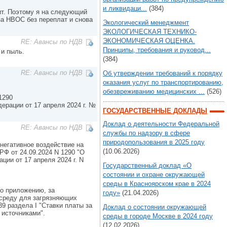
и ликвидаци...
(384)
ит. Поэтому я на следующий
 за НВОС без переплат и снова
Экологический менеджмент
ЭКОЛОГИЧЕСКАЯ ТЕХНИКО-
ЭКОНОМИЧЕСКАЯ ОЦЕНКА.
RE: Авансы по НДВ
Принципы, требования и руковод...
 и пыль.
(384)
RE: Авансы по НДВ
Об утверждении требований к порядку
оказания услуг по транспортированию,
обезвреживанию медицинских ...
(526)
1290
ерации от 17 апреля 2024 г. №
ГОСУДАРСТВЕННЫЕ ДОКЛАДЫ
Доклад о деятельности Федеральной
RE: Авансы по НДВ
службы по надзору в сфере
природопользования в 2025 году
а негативное воздействие на
(10.06.2026)
Ф от 24.09.2024 N 1290 "О
ии от 17 апреля 2024 г. N
Государственный доклад «О
состоянии и охране окружающей
среды в Красноярском крае в 2024
но приложению, за
году»
(21.04.2026)
 среду для загрязняющих
- 39 раздела I "Ставки платы за
Доклад о состоянии окружающей
источниками".
среды в городе Москве в 2024 году
(12.02.2026)