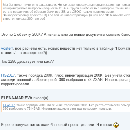
Мы бы может ничего не заказывали. Но как законопослушная организация при поста
ненормируемые выбросы (ведь если ИЗАВ - труба в небо есть с номером, то мы не 
есть в сведениях об объекте были все ЗВ, а в ДВОС только нормируемые.
За корректировку проекта НДВ по той же инвентаризации (в ней все ЗВ были обсчит
вместе порядка 200 тыс руб
Это по 1 объекту 200К? А изначально за новые документы сколько был
vosterf
, все расчеты есть, новых веществ нет только в таблице "Нормат
ставить" - в экспертное?))
Так 1290 действует или как??
HG2017
, также порядка 200К, плюс инвентаризация 200К. Без учета ст
аккредитованной лабораторией. 360 выбросов с 73 ИЗАВ. Инвентаризаци
корректировали.
ELENA-MARIEVA
писал(а)
HG2017
, также порядка 200К, плюс инвентаризация 200К. Без учета стоимости заме
360 выбросов с 73 ИЗАВ. Инвентаризацию в этот раз не корректировали.
Короче получается кк если бы новый проект делали. Я в шоке