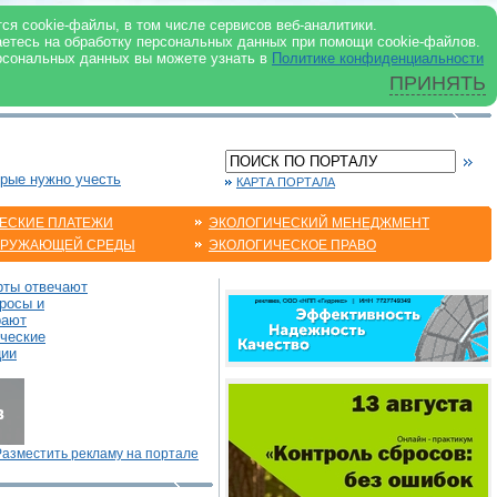
 ИНТЕРНЕТ
ся cookie-файлы, в том числе сервисов веб-аналитики.
аетесь на обработку персональных данных при помощи cookie-файлов.
рсональных данных вы можете узнать в
Политике конфиденциальности
ПРИНЯТЬ
орые нужно учесть
КАРТА ПОРТАЛА
ЕСКИЕ ПЛАТЕЖИ
ЭКОЛОГИЧЕСКИЙ МЕНЕДЖМЕНТ
КРУЖАЮЩЕЙ СРЕДЫ
ЭКОЛОГИЧЕСКОЕ ПРАВО
рты отвечают
росы и
рают
ические
ции
Разместить рекламу на портале