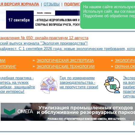
АЯ ВЕРСИЯ ЖУРНАЛА
|
ОТЗЫВЫ
|
ПОДПИСКА
|
РЕКЛАМА:
В ЖУРНАЛЕ
В
На нашем сайте используют
Используя сайт, вы соглаш
Подробнее об обработке пе
ановления № 650: онлайн-практикум 12 августа
ский выпуск журнала "Экология производства"!
йджест. С 1 сентября 2026 года: новые экологические требования, кот
АМИ
ЭКОЛОГИЧЕСКАЯ ЭКСПЕРТИЗА
ЭКОЛОГИЧ
ИТОРИНГ
ЭКОЛОГИЧЕСКИЕ ТЕХНОЛОГИИ
ОХРАНА О
удебная практика -
Гид по изменениям
Экспе
читесь на чужих
законодательства -
на воп
шибках, защищайте
не пропустите сроки!
разби
вои интересы!
практ
ситуа