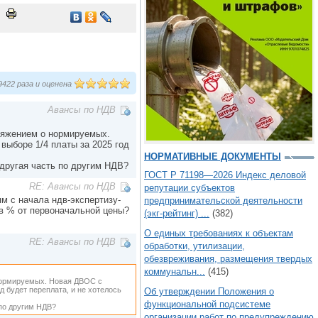
422 раза и оценена
Авансы по НДВ
оряжением о нормируемых.
выборе 1/4 платы за 2025 год
НОРМАТИВНЫЕ ДОКУМЕНТЫ
 другая часть по другим НДВ?
ГОСТ Р 71198—2026 Индекс деловой
RE: Авансы по НДВ
репутации субъектов
ям с начала ндв-экспертизу-
предпринимательской деятельности
 в % от первоначальной цены?
(экг-рейтинг) ...
(382)
О единых требованиях к объектам
RE: Авансы по НДВ
обработки, утилизации,
обезвреживания, размещения твердых
коммунальн...
(415)
 нормируемых. Новая ДВОС с
д будет переплата, и не хотелось
Об утверждении Положения о
функциональной подсистеме
 по другим НДВ?
организации работ по предупреждению