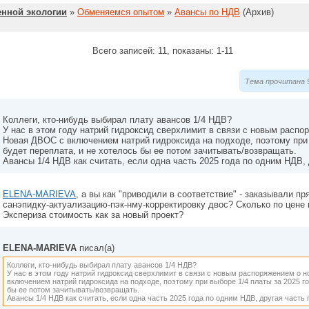
нной экологии
»
Обменяемся опытом
»
Авансы по НДВ
(Архив)
Всего записей: 11, показаны: 1-11
Тема прочитана 9
Коллеги, кто-нибудь выбирал плату авансов 1/4 НДВ?
У нас в этом году натрий гидроксид сверхлимит в связи с новым расп
Новая ДВОС с включением натрий гидроксида на подходе, поэтому при 
будет переплата, и не хотелось бы ее потом зачитывать/возвращать.
Авансы 1/4 НДВ как считать, если одна часть 2025 года по одним НДВ,
ELENA-MARIEVA
, а вы как "приводили в соответствие" - заказывали пр
санэпидку-актуализацию-пэк-нму-корректировку двос? Сколько по цене
Экспериза стоимость как за новый проект?
ELENA-MARIEVA
писал(а)
Коллеги, кто-нибудь выбирал плату авансов 1/4 НДВ?
У нас в этом году натрий гидроксид сверхлимит в связи с новым распоряжением о
включением натрий гидроксида на подходе, поэтому при выборе 1/4 платы за 2025 го
бы ее потом зачитывать/возвращать.
Авансы 1/4 НДВ как считать, если одна часть 2025 года по одним НДВ, другая часть