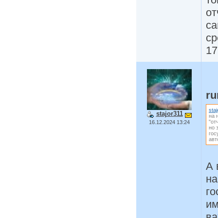
от
са
ср
17
r
sta
stajor311
на 
"от
16.12.2024 13:24
но 
гос
авт
А 
на
го
им
ва