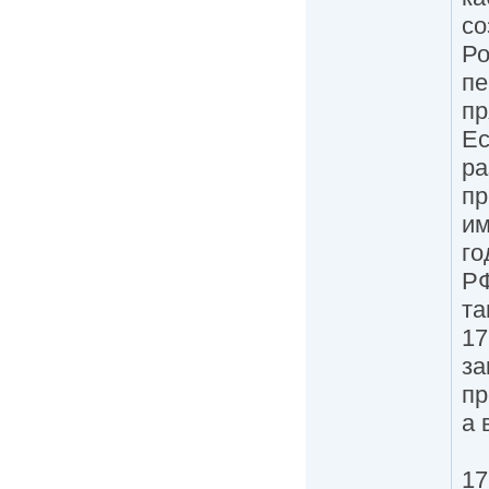
со
Ро
пе
пр
Ес
ра
пр
им
го
РФ
та
17
за
пр
а 
17