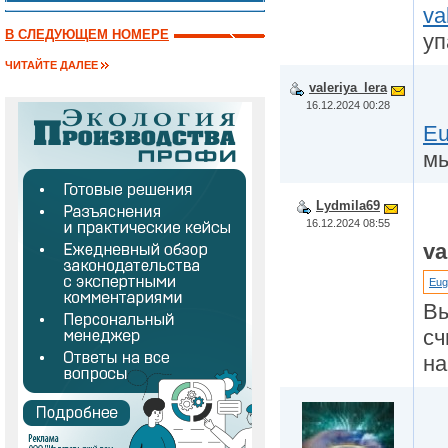
va
В СЛЕДУЮЩЕМ НОМЕРЕ
уп
ЧИТАЙТЕ ДАЛЕЕ
valeriya_lera
16.12.2024 00:28
Eu
мы
Lydmila69
16.12.2024 08:55
va
Eug
Вы
сч
на