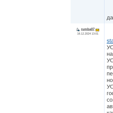
да
rumba07
16.12.2024 13:01
st
УО
на
УО
пр
пе
но
УО
го
со
ав
ка