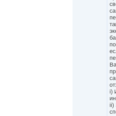
св
са
пе
та
эк
ба
по
ес
пе
Ва
пр
са
от
i)
ин
ii
сп