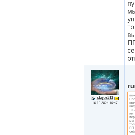
пу
мы
уп
то
вы
П
се
от
r
пож
stajor311
Про
пре
16.12.2024 10:47
инф
тов
имп
пер
мы 
тол
ПП.
сей