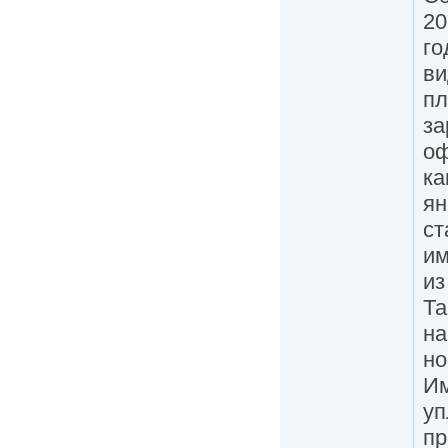
20
го
ви
пл
за
оф
ка
ян
ст
им
из
Та
на
но
Им
уп
пр