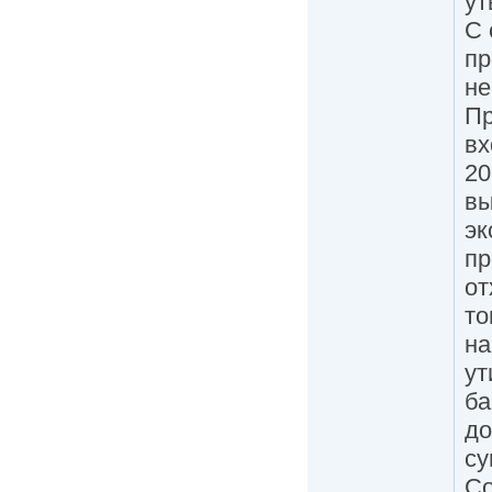
ут
С 
пр
не
Пр
вх
20
вы
эк
пр
от
то
на
ут
ба
до
су
Со