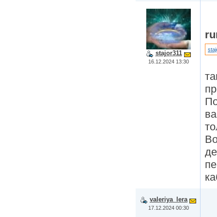
r
sta
stajor311
16.12.2024 13:30
та
пр
По
ва
то
Во
де
пе
ка
valeriya_lera
17.12.2024 00:30