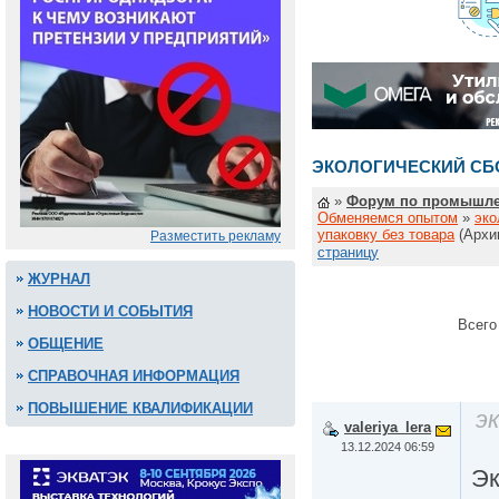
ЭКОЛОГИЧЕСКИЙ СБО
»
Форум по промышле
Обменяемся опытом
»
эко
упаковку без товара
(Архи
Разместить рекламу
страницу
ЖУРНАЛ
НОВОСТИ И СОБЫТИЯ
Всего
ОБЩЕНИЕ
СПРАВОЧНАЯ ИНФОРМАЦИЯ
ПОВЫШЕНИЕ КВАЛИФИКАЦИИ
э
valeriya_lera
13.12.2024 06:59
Эк