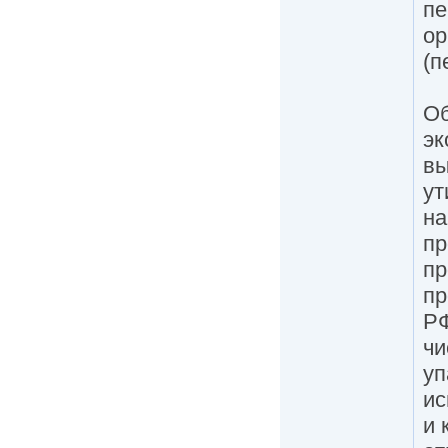
п
ор
(п
Об
эк
вы
ут
на
пр
пр
пр
РФ
чи
уп
ис
и 