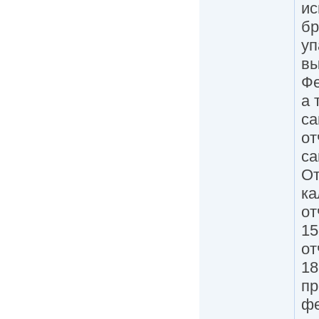
ис
бр
уп
вы
Фе
а 
са
от
са
От
ка
от
15
от
18
пр
фе