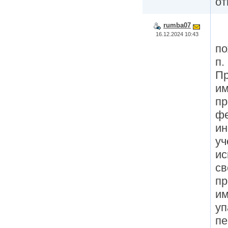
от
rumba07
16.12.2024 10:43
по
п.
Пр
им
пр
фе
ин
уч
ис
св
пр
им
уп
пе