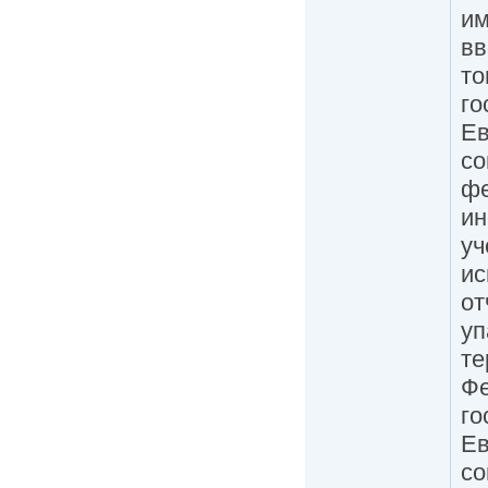
им
вв
то
го
Ев
со
фе
ин
уч
ис
от
уп
те
Фе
го
Ев
со