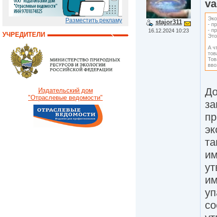
va
Эко
Разместить рекламу
stajor311
- п
- п
16.12.2024 10:23
УЧРЕДИТЕЛИ
Это
А ч
тов
Тов
вво
До
Издательский дом
"Отраслевые ведомости"
за
пр
эк
та
им
ут
им
уп
со