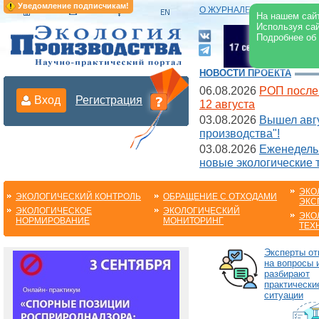
Уведомление подписчикам!
О ЖУРНАЛЕ
|
ЭЛЕКТРОНН
На нашем сайт
Используя сай
Подробнее об
НОВОСТИ ПРОЕКТА
06.08.2026
РОП после
Вход
Регистрация
12 августа
03.08.2026
Вышел авгу
производства"!
03.08.2026
Еженедельн
новые экологические 
ЭКО
ЭКОЛОГИЧЕСКИЙ КОНТРОЛЬ
ОБРАЩЕНИЕ С ОТХОДАМИ
ЭКС
ЭКОЛОГИЧЕСКОЕ
ЭКОЛОГИЧЕСКИЙ
ЭКО
НОРМИРОВАНИЕ
МОНИТОРИНГ
ТЕХ
Эксперты от
на вопросы 
разбирают
практически
ситуации