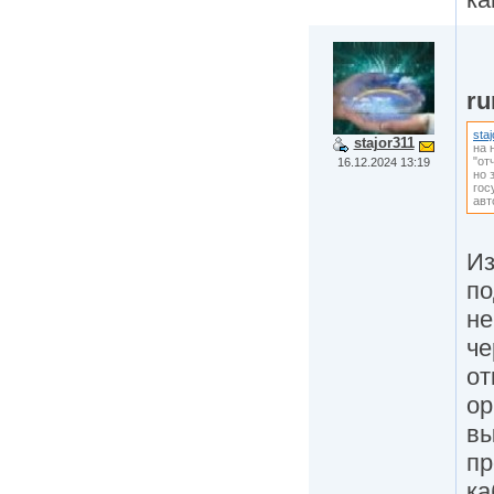
r
sta
stajor311
на 
"от
16.12.2024 13:19
но 
гос
авт
Из
по
не
че
от
ор
вы
пр
ка