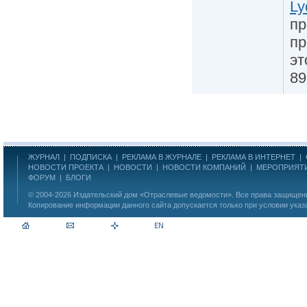
Ly
пр
пр
эт
89
ЖУРНАЛ
|
ПОДПИСКА
|
РЕКЛАМА В ЖУРНАЛЕ
|
РЕКЛАМА В ИНТЕРНЕТ
|
НОВОСТИ ПРОЕКТА
|
НОВОСТИ
|
НОВОСТИ КОМПАНИЙ
|
МЕРОПРИЯТ
ФОРУМ
|
БЛОГИ
© 2004-2026
Издательский дом «Отраслевые ведомости»
. Все права защище
Копирование информации данного сайта допускается только при условии указ