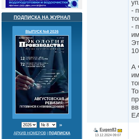
уп
- 
то
ПОДПИСКА НА ЖУРНАЛ
- 
ВЫПУСК №8 2026
им
Эт
10
А 
им
то
То
пр
вв
Е
Eugen83
АРХИВ НОМЕРОВ
|
ПОДПИСКА
13.12.2024 09:07