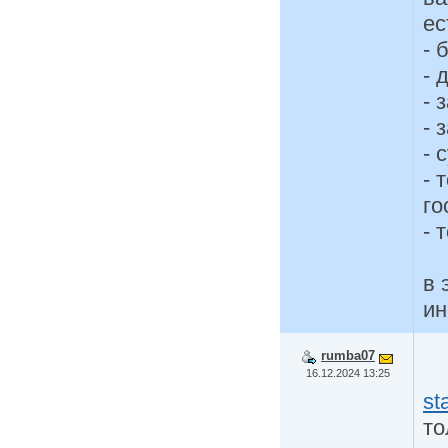
ес
- 
- 
- 
- 
- 
- 
го
- 
в 
и
rumba07
16.12.2024 13:25
st
то