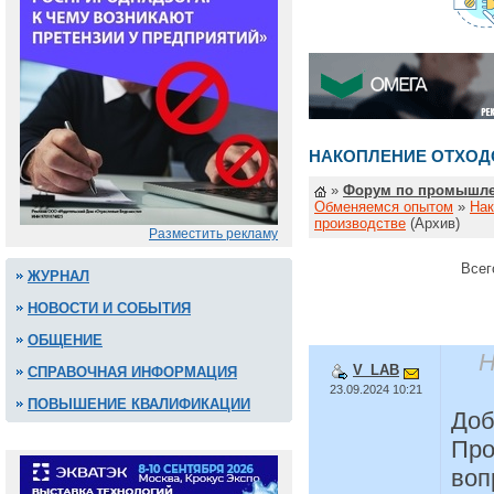
НАКОПЛЕНИЕ ОТХОД
»
Форум по промышле
Обменяемся опытом
»
Нак
производстве
(Архив)
Разместить рекламу
Всег
ЖУРНАЛ
НОВОСТИ И СОБЫТИЯ
ОБЩЕНИЕ
Н
V_LAB
СПРАВОЧНАЯ ИНФОРМАЦИЯ
23.09.2024 10:21
ПОВЫШЕНИЕ КВАЛИФИКАЦИИ
Доб
Про
воп