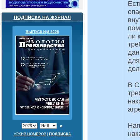
Ест
опа
ПОДПИСКА НА ЖУРНАЛ
вну
пом
ВЫПУСК №8 2026
ли 
тре
дан
для
дол
В С
тре
нак
агр
Нап
нак
АРХИВ НОМЕРОВ
|
ПОДПИСКА