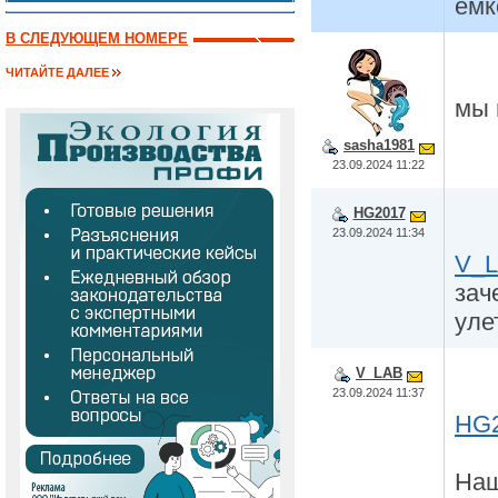
емк
В СЛЕДУЮЩЕМ НОМЕРЕ
ЧИТАЙТЕ ДАЛЕЕ
мы 
sasha1981
23.09.2024 11:22
HG2017
23.09.2024 11:34
V_
зач
уле
V_LAB
23.09.2024 11:37
HG
Наш