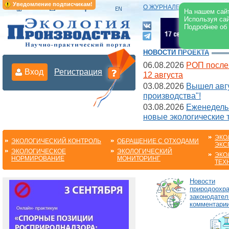
Уведомление подписчикам!
О ЖУРНАЛЕ
|
ЭЛЕКТРОНН
На нашем сайт
Используя сай
Подробнее об
НОВОСТИ ПРОЕКТА
06.08.2026
РОП после
Вход
Регистрация
12 августа
03.08.2026
Вышел авгу
производства"!
03.08.2026
Еженедельн
новые экологические 
ЭКО
ЭКОЛОГИЧЕСКИЙ КОНТРОЛЬ
ОБРАЩЕНИЕ С ОТХОДАМИ
ЭКС
ЭКОЛОГИЧЕСКОЕ
ЭКОЛОГИЧЕСКИЙ
ЭКО
НОРМИРОВАНИЕ
МОНИТОРИНГ
ТЕХ
Новости
природоохра
законодател
комментарии