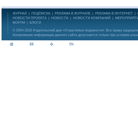
ЖУРНАЛ
|
ПОДПИСКА
|
РЕКЛАМА В ЖУРНАЛЕ
|
РЕКЛАМА В ИНТЕРНЕТ
|
НОВОСТИ ПРОЕКТА
|
НОВОСТИ
|
НОВОСТИ КОМПАНИЙ
|
МЕРОПРИЯТ
ФОРУМ
|
БЛОГИ
© 2004-2026
Издательский дом «Отраслевые ведомости»
. Все права защище
Копирование информации данного сайта допускается только при условии указ