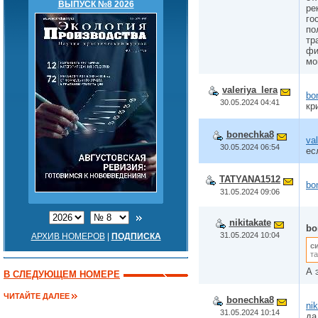
ВЫПУСК №8 2026
ре
го
по
тр
фи
мо
valeriya_lera
bo
30.05.2024 04:41
кр
bonechka8
val
30.05.2024 06:54
ес
TATYANA1512
bo
31.05.2024 09:06
nikitakate
bo
31.05.2024 10:04
АРХИВ НОМЕРОВ
|
ПОДПИСКА
с
т
А 
В СЛЕДУЮЩЕМ НОМЕРЕ
ЧИТАЙТЕ ДАЛЕЕ
bonechka8
nik
31.05.2024 10:14
да