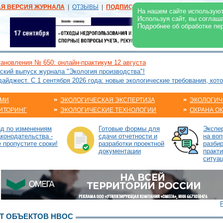
АЯ ВЕРСИЯ ЖУРНАЛА
|
ОТЗЫВЫ
|
ПОДПИСКА
|
РЕКЛАМА:
В ЖУРНАЛЕ
В
На нашем сайте используют
Используя сайт, вы соглаш
Подробнее об обработке пе
ановления № 650: онлайн-практикум 12 августа
ский выпуск журнала "Экология производства"!
йджест. С 1 сентября 2026 года: новые экологические требования, кот
АМИ
ЭКОЛОГИЧЕСКАЯ ЭКСПЕРТИЗА
ЭКОЛОГИЧ
ИТОРИНГ
ЭКОЛОГИЧЕСКИЕ ТЕХНОЛОГИИ
ОХРАНА О
ид по изменениям
Готовые формы для
Экспе
аконодательства -
сдачи отчетности и
на воп
е пропустите сроки!
разработки проектной
разби
документации
практ
ситуа
Т ОБЪЕКТОВ НВОС