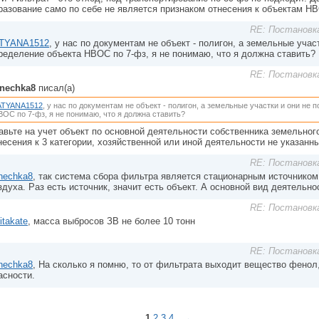
разование само по себе не является признаком отнесения к объектам Н
RE: Постановк
TYANA1512
, у нас по документам не объект - полигон, а земельные учас
ределение объекта НВОС по 7-фз, я не понимаю, что я должна ставить?
RE: Постановк
nechka8
писал(а)
ATYANA1512
, у нас по документам не объект - полигон, а земельные участки и они не
ВОС по 7-фз, я не понимаю, что я должна ставить?
авьте на учет объект по основной деятельности собственника земельного
несения к 3 категории, хозяйственной или иной деятельности не указанны
RE: Постановк
nechka8
, так система сбора фильтра является стационарным источником
здуха. Раз есть источник, значит есть объект. А основной вид деятельн
RE: Постановк
itakate
, масса выбросов ЗВ не более 10 тонн
RE: Постановк
nechka8
, На сколько я помню, то от фильтрата выходит вещество фенол, 
асности.
1
2
3
4
→