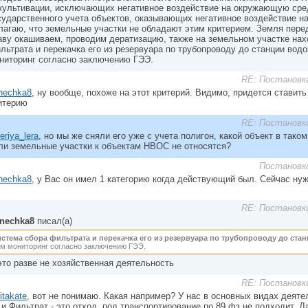
культивации, исключающих негативное воздействие на окружающую сред
сударственного учета объектов, оказывающих негативное воздействие 
лагаю, что земельные участки не обладают этим критерием. Земля пере
аву окашиваем, проводим дератизацию, также на земельном участке нах
льтрата и перекачка его из резервуара по трубопроводу до станции вод
ниторинг согласно заключению ГЭЭ.
RE: Постановк
nechka8
, ну вообще, похоже на этот критерий. Видимо, придется ставить 
итерию
RE: Постановк
eriya_lera
, но мы же сняли его уже с учета полигон, какой объект в так
ли земельные участки к объектам НВОС не относятся?
Постановк
nechka8
, у Вас он имел 1 категорию когда действующий был. Сейчас нуж
RE: Постановк
nechka8
писал(а)
истема сбора фильтрата и перекачка его из резервуара по трубопроводу до ста
ам мониторинг согласно заключению ГЭЭ.
это разве не хозяйственная деятельность
RE: Постановк
itakate
, вот не понимаю. Какая например? У нас в основных видах деятел
 и Фильтрат - это отход, под транспортирование по 89 фз не подходит. Д