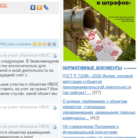
НВОС
842 раза и оценена
а на учет объектов НВОС
в следующем. В безвозмездном
стки исключительно для
НОРМАТИВНЫЕ ДОКУМЕНТЫ
ной и иной деятельности на
идацией снят с
ГОСТ Р 71198—2026 Индекс деловой
репутации субъектов
льные участки к объектам НВОС
предпринимательской деятельности
ставить на учет не нужно? Или
(экг-рейтинг) ...
(377)
таком случае, какой объект мы
О единых требованиях к объектам
обработки, утилизации,
а на учет объектов НВОС
обезвреживания, размещения твердых
коммунальн...
(412)
Об утверждении Положения о
а на учет объектов НВОС
функциональной подсистеме
ляется объектом размещения
иквидации и (или)
организации работ по предупреждению