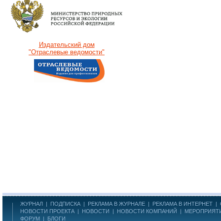
Издательский дом
"Отраслевые ведомости"
ЖУРНАЛ
|
ПОДПИСКА
|
РЕКЛАМА В ЖУРНАЛЕ
|
РЕКЛАМА В ИНТЕРНЕТ
|
НОВОСТИ ПРОЕКТА
|
НОВОСТИ
|
НОВОСТИ КОМПАНИЙ
|
МЕРОПРИЯТ
ФОРУМ
|
БЛОГИ