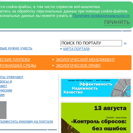
 ИНТЕРНЕТ
ся cookie-файлы, в том числе сервисов веб-аналитики.
аетесь на обработку персональных данных при помощи cookie-файлов.
рсональных данных вы можете узнать в
Политике конфиденциальности
ПРИНЯТЬ
орые нужно учесть
КАРТА ПОРТАЛА
ЕСКИЕ ПЛАТЕЖИ
ЭКОЛОГИЧЕСКИЙ МЕНЕДЖМЕНТ
КРУЖАЮЩЕЙ СРЕДЫ
ЭКОЛОГИЧЕСКОЕ ПРАВО
рты отвечают
росы и
рают
ические
ции
Разместить рекламу на портале