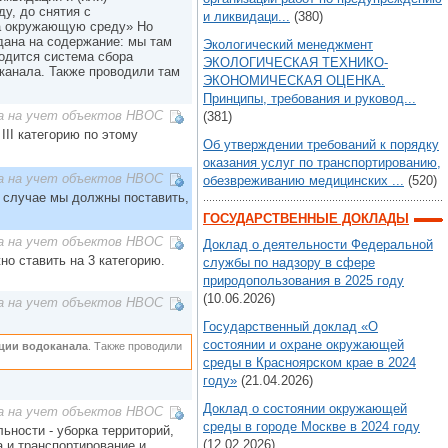
у, до снятия с
и ликвидаци...
(380)
на окружающую среду» Но
дана на содержание: мы там
Экологический менеджмент
одится система сбора
ЭКОЛОГИЧЕСКАЯ ТЕХНИКО-
оканала. Также проводили там
ЭКОНОМИЧЕСКАЯ ОЦЕНКА.
Принципы, требования и руковод...
а на учет объектов НВОС
(381)
III категорию по этому
Об утверждении требований к порядку
оказания услуг по транспортированию,
а на учет объектов НВОС
обезвреживанию медицинских ...
(520)
ом случае мы должны поставить,
ГОСУДАРСТВЕННЫЕ ДОКЛАДЫ
а на учет объектов НВОС
Доклад о деятельности Федеральной
но ставить на 3 категорию.
службы по надзору в сфере
природопользования в 2025 году
(10.06.2026)
а на учет объектов НВОС
Государственный доклад «О
состоянии и охране окружающей
нции водоканала
. Также проводили
среды в Красноярском крае в 2024
году»
(21.04.2026)
Доклад о состоянии окружающей
а на учет объектов НВОС
среды в городе Москве в 2024 году
ьности - уборка территорий,
(12.02.2026)
а и транспортирование и