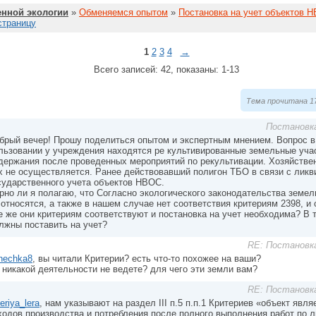
нной экологии
»
Обменяемся опытом
»
Постановка на учет объектов 
страницу
1
2
3
4
→
Всего записей: 42, показаны: 1-13
Тема прочитана 17
Постановк
брый вечер! Прошу поделиться опытом и экспертным мнением. Вопрос 
льзовании у учреждения находятся ре культивированные земельные уча
держания после проведенных мероприятий по рекультивации. Хозяйствен
х не осуществляется. Ранее действовавший полигон ТБО в связи с ликв
сударственного учета объектов НВОС.
рно ли я полагаю, что Согласно экологического законодательства земе
 относятся, а также в нашем случае нет соответствия критериям 2398, и 
е же они критериям соответствуют и постановка на учет необходима? В 
лжны поставить на учет?
RE: Постановк
nechka8
, вы читали Критерии? есть что-то похожее на ваши?
 никакой деятельности не ведете? для чего эти земли вам?
RE: Постановк
eriya_lera
, нам указывают на раздел III п.5 п.п.1 Критериев «объект яв
ходов производства и потребления после полного выполнения работ по л