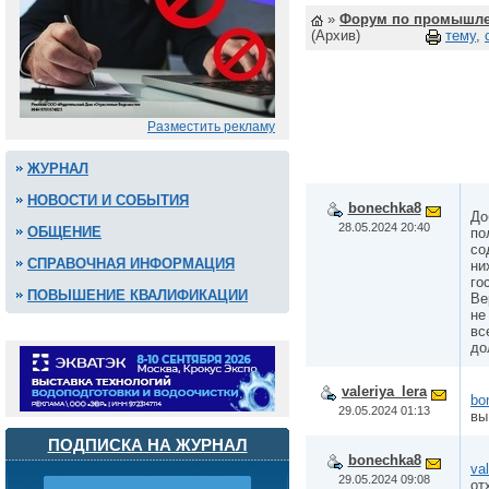
»
Форум по промышле
(Архив)
тему
,
Разместить рекламу
ЖУРНАЛ
НОВОСТИ И СОБЫТИЯ
bonechka8
До
28.05.2024 20:40
ОБЩЕНИЕ
по
со
СПРАВОЧНАЯ ИНФОРМАЦИЯ
ни
го
ПОВЫШЕНИЕ КВАЛИФИКАЦИИ
Ве
не
вс
до
valeriya_lera
bo
29.05.2024 01:13
вы
ПОДПИСКА НА ЖУРНАЛ
bonechka8
val
29.05.2024 09:08
от