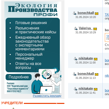
об
bonechka8
TA
31.05.2024 10:20
оп
Valeriya_
bo
31.05.2024 10:29
T
Н
Ст
от
nikitakate
bo
31.05.2024 11:00
во
bonechka8
nik
31.05.2024 11:13
nikitakate
bo
31.05.2024 11:41
оп
Разместить рекламу
УЧРЕДИТЕЛИ