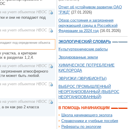
ВОС
Отчет об устойчивом развитии ОАО
а на учет объектов НВОС
"РЖД"
(27.01.2026)
тки и они не попадают под
Обзор состояния и загрязнения
окружающей среды в Российской
а на учет объектов НВОС
Федерации за 2024 год
(16.01.2026)
ЭКОЛОГИЧЕСКИЙ СЛОВАРЬ
 попадают под определение объекта
Культуртехнические работы
 участка, а критерии
Эродированные земли
х в разделах 1,2,4.
ХИМИЧЕСКОЕ ПОТРЕБЛЕНИЕ
а на учет объектов НВОС
КИСЛОРОДА
 загрязнения атмосферного
ости может быть любой.
ЭВРИЭКИ (ЭВРИБИОНТЫ)
а на учет объектов НВОС
ВЫБРОС ПРОМЫШЛЕННЫЙ
НЕОРГАНИЗОВАННЫЙ (ВЫБРОС
НЕОРГАНИЗОВАННЫЙ)
а на учет объектов НВОС
а он как раз 2 класса
В ПОМОЩЬ НАЧИНАЮЩИМ
Школа начинающего эколога
Справочники и учебные пособия
Рефераты по экологии