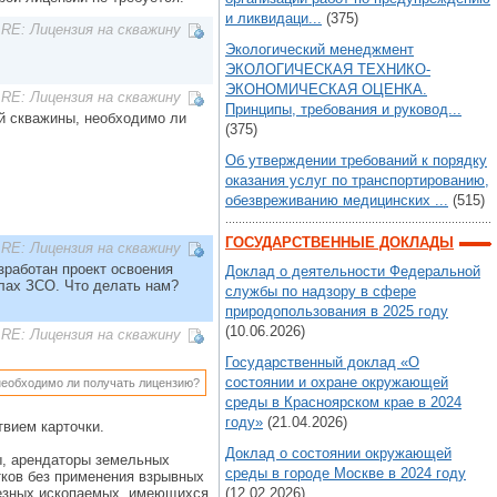
и ликвидаци...
(375)
RE: Лицензия на скважину
Экологический менеджмент
ЭКОЛОГИЧЕСКАЯ ТЕХНИКО-
ЭКОНОМИЧЕСКАЯ ОЦЕНКА.
RE: Лицензия на скважину
Принципы, требования и руковод...
ой скважины, необходимо ли
(375)
Об утверждении требований к порядку
оказания услуг по транспортированию,
обезвреживанию медицинских ...
(515)
ГОСУДАРСТВЕННЫЕ ДОКЛАДЫ
RE: Лицензия на скважину
зработан проект освоения
Доклад о деятельности Федеральной
елах ЗСО. Что делать нам?
службы по надзору в сфере
природопользования в 2025 году
(10.06.2026)
RE: Лицензия на скважину
Государственный доклад «О
состоянии и охране окружающей
 необходимо ли получать лицензию?
среды в Красноярском крае в 2024
году»
(21.04.2026)
вием карточки.
Доклад о состоянии окружающей
ы, арендаторы земельных
среды в городе Москве в 2024 году
тков без применения взрывных
езных ископаемых, имеющихся
(12.02.2026)