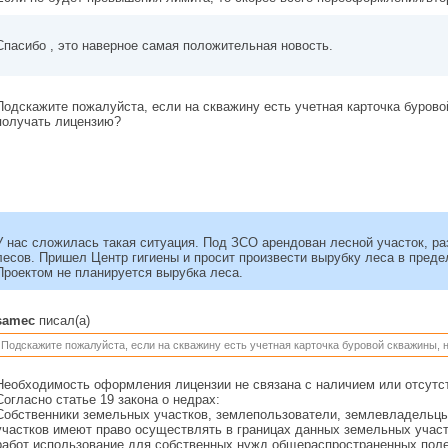
Спасибо , это наверное самая положительная новость.
Подскажите пожалуйста, если на скважину есть учетная карточка буров
получать лицензию?
У нас сложилась такая ситуация. Под ЗСО арендован лесной участок, ра
лесов. Пришел Центр гигиены и просит произвести вырубку леса в пред
Проектом не планируется вырубка леса.
samec
писал(а)
Подскажите пожалуйста, если на скважину есть учетная карточка буровой скважины,
Необходимость оформления лицензии не связана с наличием или отсутст
Согласно статье 19 закона о недрах:
Собственники земельных участков, землепользователи, землевладельц
участков имеют право осуществлять в границах данных земельных учас
работ использование для собственных нужд общераспространенных пол