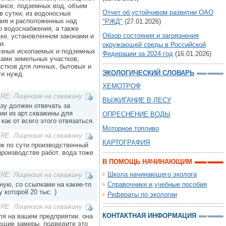
ансе, подземных вод, объем
Отчет об устойчивом развитии ОАО
в сутки, из водоносных
ния и расположенных над
"РЖД"
(27.01.2026)
 водоснабжения, а также
Обзор состояния и загрязнения
ке, установленном законами и
и.
окружающей среды в Российской
езных ископаемых и подземных
Федерации за 2024 год
(16.01.2026)
ками земельных участков,
стков для личных, бытовых и
ЭКОЛОГИЧЕСКИЙ СЛОВАРЬ
и нужд.
ХЕМОТРОФ
RE: Лицензия на скважину
ВЫЖИГАНИЕ В ЛЕСУ
азу должен отвечать за
ии из арт.скважины для
ОПРЕСНЕНИЕ ВОДЫ
как от всего этого отвязаться.
Моторное топливо
RE: Лицензия на скважину
КАРТОГРАФИЯ
 ж по сути производственный
производстве работ. вода тоже
В ПОМОЩЬ НАЧИНАЮЩИМ
Школа начинающего эколога
RE: Лицензия на скважину
ную, со ссылками на какие-то
Справочники и учебные пособия
 которой 20 тыс. )
Рефераты по экологии
RE: Лицензия на скважину
КОНТАКТНАЯ ИНФОРМАЦИЯ
ля на вашем предприятии. она
ющие замеры. подведите это