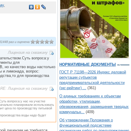
му
,
1448 раз и оценена
Лицензия на скважину
ательством.Суть вопроса:у
кументы для
НОРМАТИВНЫЕ ДОКУМЕНТЫ
, но качество воды настолько
ы и лимонада, вопрос:
ГОСТ Р 71198—2026 Индекс деловой
дства,то для производства
репутации субъектов
предпринимательской деятельности
(экг-рейтинг) ...
(361)
RE: Лицензия на скважину
О единых требованиях к объектам
обработки, утилизации,
уть вопроса:у нас на участке
начально планировали использовать
обезвреживания, размещения твердых
нт цеха по производству питьевой
коммунальн...
(409)
производства воды надо будет
Об утверждении Положения о
функциональной подсистеме
ой лицензии не требуется.
организации работ по предупреждению