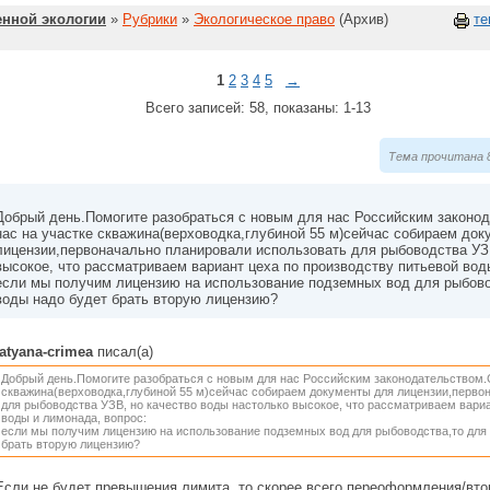
нной экологии
»
Рубрики
»
Экологическое право
(Архив)
те
1
2
3
4
5
→
Всего записей: 58, показаны: 1-13
Тема прочитана 8
Добрый день.Помогите разобраться с новым для нас Российским законод
нас на участке скважина(верховодка,глубиной 55 м)сейчас собираем до
лицензии,первоначально планировали использовать для рыбоводства УЗВ
высокое, что рассматриваем вариант цеха по производству питьевой вод
если мы получим лицензию на использование подземных вод для рыбово
воды надо будет брать вторую лицензию?
tatyana-crimea
писал(а)
Добрый день.Помогите разобраться с новым для нас Российским законодательством.С
скважина(верховодка,глубиной 55 м)сейчас собираем документы для лицензии,перво
для рыбоводства УЗВ, но качество воды настолько высокое, что рассматриваем вариа
воды и лимонада, вопрос:
если мы получим лицензию на использование подземных вод для рыбоводства,то для 
брать вторую лицензию?
Если не будет превышения лимита, то скорее всего переоформления/втор