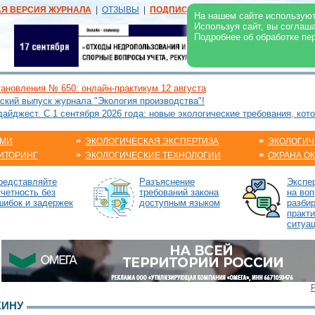
АЯ ВЕРСИЯ ЖУРНАЛА
|
ОТЗЫВЫ
|
ПОДПИСКА
|
РЕКЛАМА:
В ЖУРНАЛЕ
В
На нашем сайте используют
Используя сайт, вы соглаш
Подробнее об обработке пе
ановления № 650: онлайн-практикум 12 августа
ский выпуск журнала "Экология производства"!
йджест. С 1 сентября 2026 года: новые экологические требования, кот
АМИ
ЭКОЛОГИЧЕСКАЯ ЭКСПЕРТИЗА
ЭКОЛОГИЧ
ИТОРИНГ
ЭКОЛОГИЧЕСКИЕ ТЕХНОЛОГИИ
ОХРАНА О
редставляйте
Разъяснение
Экспе
тчетность без
требований закона
на воп
шибок и задержек
доступным языком
разби
практ
ситуа
ЖИНУ