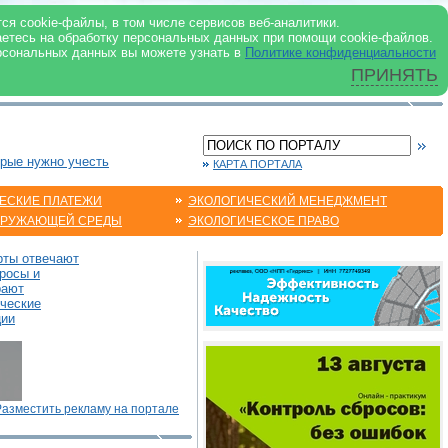
 ИНТЕРНЕТ
ся cookie-файлы, в том числе сервисов веб-аналитики.
аетесь на обработку персональных данных при помощи cookie-файлов.
рсональных данных вы можете узнать в
Политике конфиденциальности
ПРИНЯТЬ
орые нужно учесть
КАРТА ПОРТАЛА
ЕСКИЕ ПЛАТЕЖИ
ЭКОЛОГИЧЕСКИЙ МЕНЕДЖМЕНТ
КРУЖАЮЩЕЙ СРЕДЫ
ЭКОЛОГИЧЕСКОЕ ПРАВО
рты отвечают
росы и
рают
ические
ции
Разместить рекламу на портале