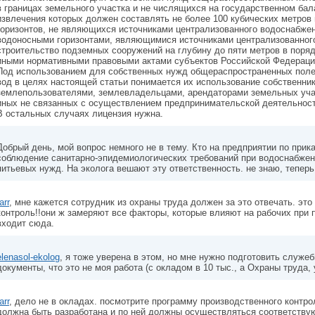
в границах земельного участка и не числящихся на государственном бал
извлечения которых должен составлять не более 100 кубических метров 
горизонтов, не являющихся источниками централизованного водоснабже
водоносными горизонтами, являющимися источниками централизованного
строительство подземных сооружений на глубину до пяти метров в поряд
иными нормативными правовыми актами субъектов Российской Федераци
Под использованием для собственных нужд общераспространенных пол
вод в целях настоящей статьи понимается их использование собственни
землепользователями, землевладельцами, арендаторами земельных уча
иных не связанных с осуществлением предпринимательской деятельност
В остальных случаях лицензия нужна.
Добрый день, мой вопрос немного не в тему. Кто на предприятии по прик
соблюдение санитарно-эпидемиологических требований при водоснабжен
питьевых нужд. На эколога вешают эту ответственность. не знаю, теперь 
arr
, мне кажется сотрудник из охраны труда должен за это отвечать. это
контроль!!они ж замеряют все факторы, которые влияют на рабочих при 
входит сюда.
elenasol-ekolog
, я тоже уверена в этом, но мне нужно подготовить служеб
документы, что это не моя работа (с окладом в 10 тыс., а Охраны труда, у
arr
, дело не в окладах. посмотрите программу производственного контро
должна быть разработана и по ней должны осуществляться соответству