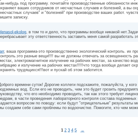
как-нибудь под программу. почитайте производственные обязанности инж
охраняют ваших сотрудников от несчастных случаев и болезней, а вы о
"несчастных случаев" и "болезней" при производстве ваших работ. чувст
пишите записку.
elenasol-ekolog
, в том то и дело, что программы вообще никакой нет.Зада
перебрасывает эту ответственность заставить меня самой разработать э
arr
, ваша программа-это производственно экологический контроль. их п
контроль.это разные вещи!!!! вы не должны отвечать за освещенность р
местах, электромагнитное излучение на рабочих местах, за качество вод
вибрацию и излучение на рабочих местах!!!!!что тогда вообще делает о
охранять трудящихся!!!вот и пускай об этом заботится.
Доброго времени суток! Дорогие коллеги подскажите, пожалуйста, у кого
подземных вод. Если его не проводить, чем это будет грозить предприя
руководству, что его необходимо проводить, так как этого требует лицен
недрам, в части проведения лабораторного контроля состава подземных 
задается вопросом по поводу: если будут "отрицательные" результаты мо
мы создаем себе сами проблемы по водоочистке. Помогите, кто чем може
1
2
3
4
5
→