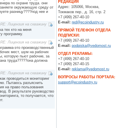
РЕДАКЦИЯ
енера по охране труда. они
Адрес: 105066, Москва,
храняете окружающую среду от
вуете разницу????под нее и
Токмаков пер., д. 16, стр. 2
+7 (499) 267-40-10
E-mail:
red@ecoindustry.ru
RE: Лицензия на скважину
ча тех кто на меня
ПРЯМОЙ ТЕЛЕФОН ОТДЕЛА
ту программу.
ПОДПИСКИ:
+7 (499) 267-40-10
RE: Лицензия на скважину
E-mail:
podpiska@vedomost.ru
рограмма-это производственный
абочих мест, шум на рабочих
ОТДЕЛ РЕКЛАМЫ:
ы, которую пьют рабочие, за
+7 (499) 267-40-10
храна труда?????она должна
+7 (499) 267-40-15
E-mail:
reklama@vedomost.ru
RE: Лицензия на скважину
ВОПРОСЫ РАБОТЫ ПОРТАЛА:
 как проводиться мониторинг
support@ecoindustry.ru
тию. Пытаюсь разъяснить
зия на право пользования
вод. В результате руководство
ниторинга, то получается, что
т.