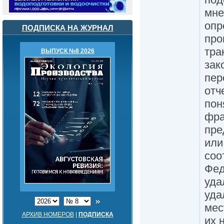
мне
опр
ПОДПИСКА НА ЖУРНАЛ
про
тра
ВЫПУСК №8 2026
зак
пер
отч
пон
фра
пре
или
соо
Фед
уда
уда
мес
АРХИВ НОМЕРОВ
|
ПОДПИСКА
их 