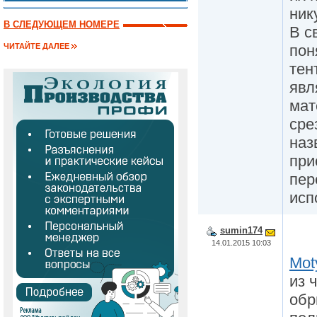
ник
В СЛЕДУЮЩЕМ НОМЕРЕ
В с
пон
ЧИТАЙТЕ ДАЛЕЕ
тен
явл
мат
сре
наз
при
пер
исп
sumin174
14.01.2015 10:03
Mot
из 
обр