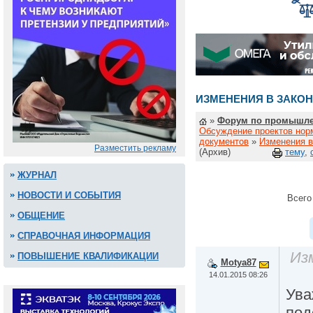
ИЗМЕНЕНИЯ В ЗАКОН
»
Форум по промышле
Обсуждение проектов нор
документов
»
Изменения в
Разместить рекламу
(Архив)
тему
,
ЖУРНАЛ
НОВОСТИ И СОБЫТИЯ
Всего
ОБЩЕНИЕ
СПРАВОЧНАЯ ИНФОРМАЦИЯ
Из
ПОВЫШЕНИЕ КВАЛИФИКАЦИИ
Motya87
14.01.2015 08:26
Ува
под