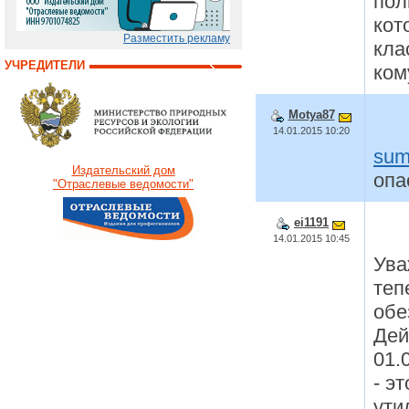
пол
кот
Разместить рекламу
кла
УЧРЕДИТЕЛИ
ком
Motya87
14.01.2015 10:20
sum
Издательский дом
опа
"Отраслевые ведомости"
ei1191
14.01.2015 10:45
Ува
теп
обе
Дей
01.
- э
ути