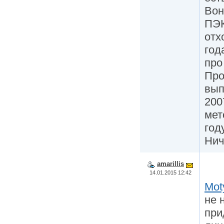
Вон
ПЭК
отх
год
про
Про
вып
200
мет
году
Нич
amarillis
14.01.2015 12:42
Mot
не 
при