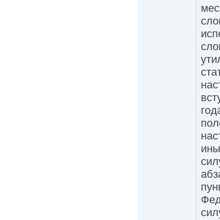
мес
сло
исп
сло
ути
ста
нас
вст
год
пол
нас
ины
сил
абз
пун
Фед
сил