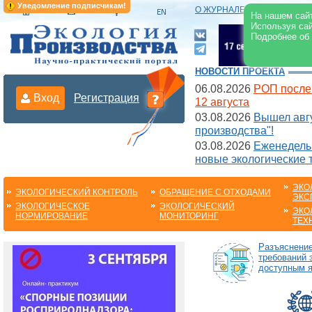
Уведомление подписчикам!
О ЖУРНАЛЕ
|
ЭЛЕКТРОНН
На нашем сайт
Используя сай
Подробнее об
НОВОСТИ ПРОЕКТА
06.08.2026
РОП после
Вход
Регистрация
12 августа
03.08.2026
Вышел авгу
производства"!
03.08.2026
Еженедельн
новые экологические 
ЭКО
ЭКОЛОГИЧЕСКИЙ КОНТРОЛЬ
ОБРАЩЕНИЕ С ОТХОДАМИ
ЭКС
ЭКОЛОГИЧЕСКОЕ
ЭКОЛОГИЧЕСКИЙ
ЭКО
НОРМИРОВАНИЕ
МОНИТОРИНГ
ТЕХ
Разъяснени
требований 
доступным 