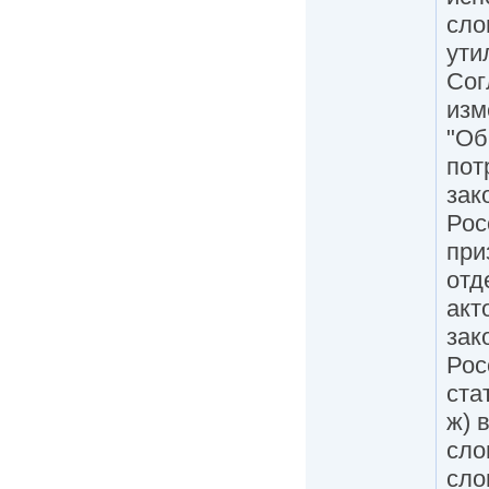
сло
ути
Сог
изм
"Об
пот
зак
Рос
при
отд
акт
зак
Рос
ста
ж) 
сло
сло