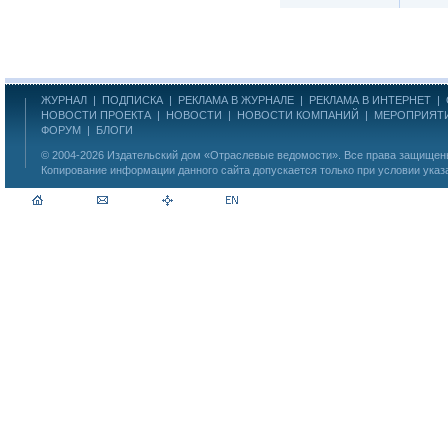
ЖУРНАЛ
|
ПОДПИСКА
|
РЕКЛАМА В ЖУРНАЛЕ
|
РЕКЛАМА В ИНТЕРНЕТ
|
НОВОСТИ ПРОЕКТА
|
НОВОСТИ
|
НОВОСТИ КОМПАНИЙ
|
МЕРОПРИЯТ
ФОРУМ
|
БЛОГИ
© 2004-2026
Издательский дом «Отраслевые ведомости»
. Все права защище
Копирование информации данного сайта допускается только при условии указ