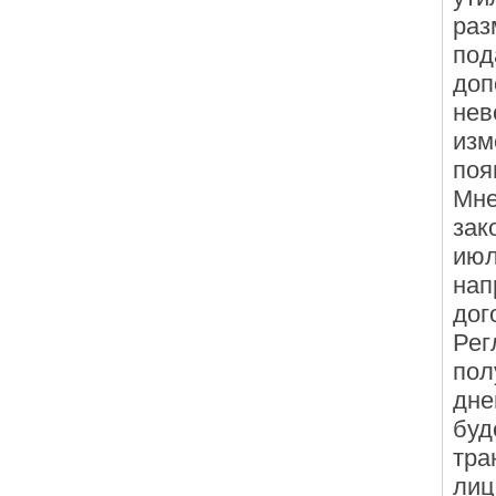
раз
под
доп
нев
изм
поя
Мне
зак
июл
нап
дог
Рег
пол
дне
буд
тра
лиц