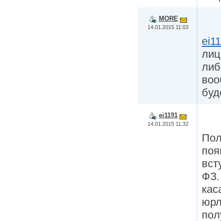
MORE
14.01.2015 11:03
ei1
лиц
либ
воо
буд
ei1191
14.01.2015 11:32
Пол
поя
вст
ФЗ.
кас
юрл
пол