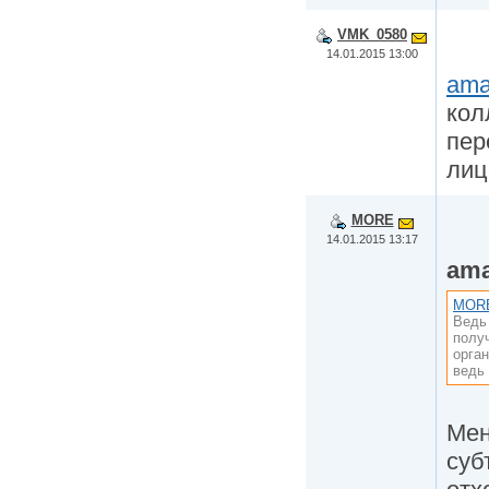
VMK_0580
14.01.2015 13:00
amar
кол
пер
лиц
MORE
14.01.2015 13:17
ama
MOR
Ведь
полу
орган
ведь 
Мен
суб