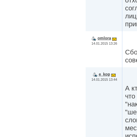
отх
сог
лиц
при
omlora
14.01.2015 13:26
Сбо
сов
e_kop
14.01.2015 13:44
А к
что
"на
"ше
сло
мес
исп