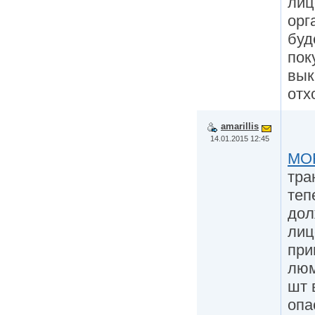
лиц
орг
буд
пок
вык
отх
amarillis
14.01.2015 12:45
MO
тра
теп
дол
лиц
при
люм
шт 
опа