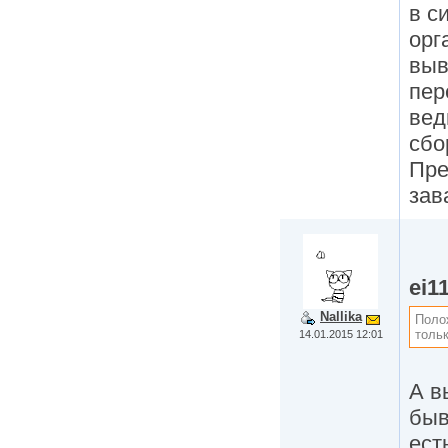
в с
орг
выв
пер
вед
сбо
Пре
зав
ei1
Nallika
Поло
тольк
14.01.2015 12:01
А в
быв
ест