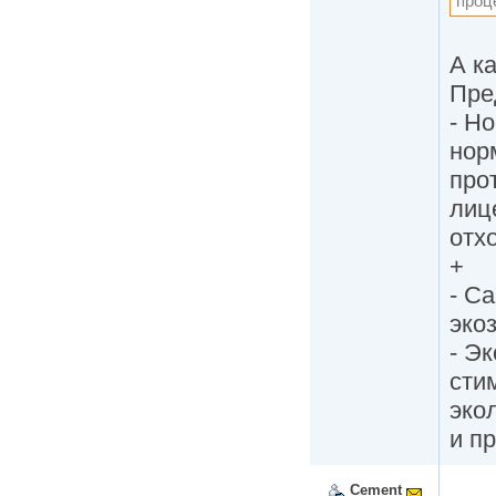
проц
А к
Пре
- Н
нор
про
лиц
отх
+
- С
эко
- Э
сти
эко
и п
Cement