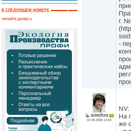
при
В СЛЕДУЮЩЕМ НОМЕРЕ
Пра
г. №
ЧИТАЙТЕ ДАЛЕЕ
(htt
ssi
- п
кон
про
адм
рег
про
NV:
На 
greenfrog
03.08.2006 14:04
же 