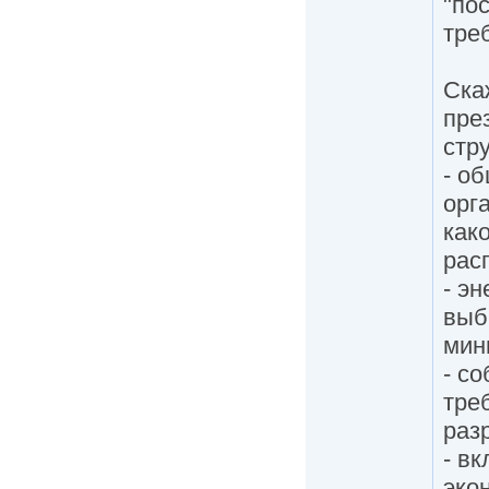
"по
тре
Ска
пре
стру
- о
орг
как
рас
- эн
выб
мин
- с
тре
раз
- вк
эко