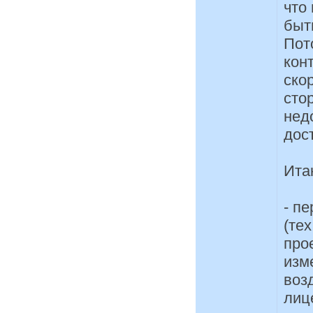
что
быт
Пот
кон
ско
сто
недо
дос
Ита
- п
(те
про
изм
воз
лиц