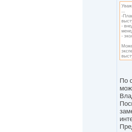
Уваж
...
-Пла
выст
- вн
мене
- эко
Може
эксп
выст
По 
мож
Вла
Пос
зам
инт
Пре