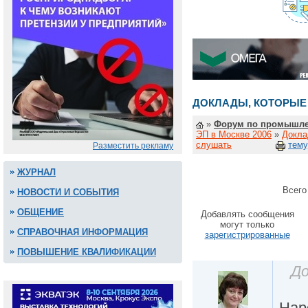
ДОКЛАДЫ, КОТОРЫЕ
»
Форум по промышле
ЭП в Москве 2006
»
Докла
слушать
тему
Разместить рекламу
ЖУРНАЛ
Всего
НОВОСТИ И СОБЫТИЯ
ОБЩЕНИЕ
Добавлять сообщения
могут только
СПРАВОЧНАЯ ИНФОРМАЦИЯ
зарегистрированные
ПОВЫШЕНИЕ КВАЛИФИКАЦИИ
До
Нар