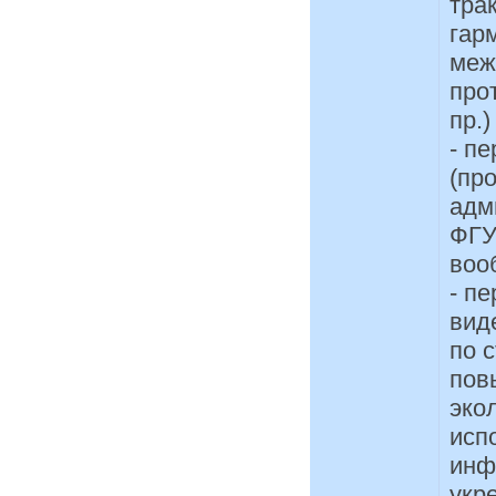
тра
гар
меж
про
пр.)
- п
(пр
адм
ФГУ
воо
- п
вид
по 
пов
эко
исп
инф
укр