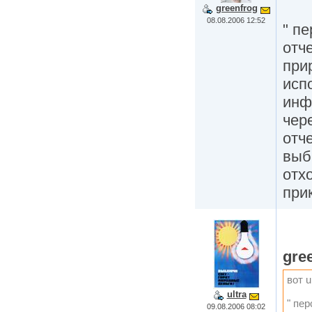
greenfrog
08.08.2006 12:52
" п
отч
при
исп
инф
чер
отч
выб
отх
при
gre
вот u
ultra
" пе
09.08.2006 08:02