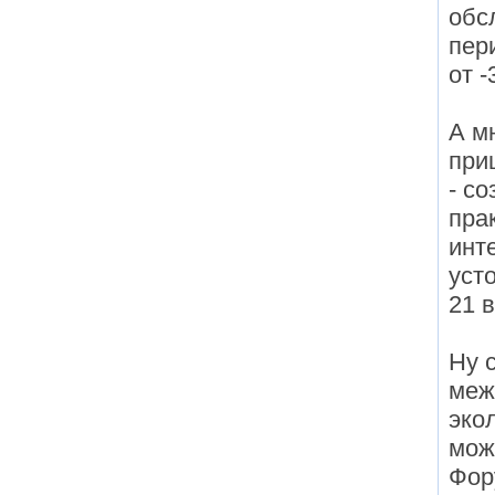
обс
пер
от -
А м
при
- со
пра
инт
уст
21 
Ну 
меж
эко
мож
Фор