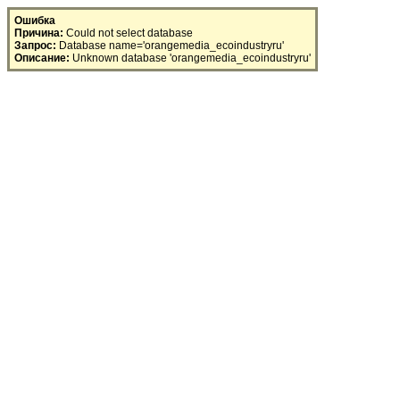
SQL Error
Ошибка
Причина:
Could not select database
Запрос:
Database name='orangemedia_ecoindustryru'
Описание:
Unknown database 'orangemedia_ecoindustryru'