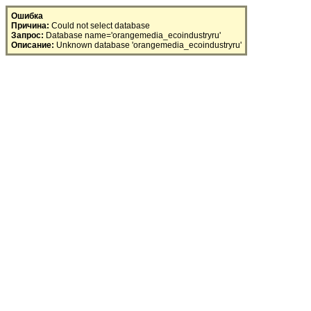
SQL Error
Ошибка
Причина:
Could not select database
Запрос:
Database name='orangemedia_ecoindustryru'
Описание:
Unknown database 'orangemedia_ecoindustryru'