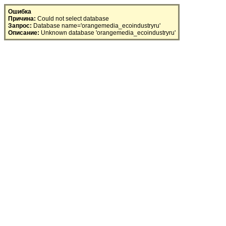
SQL Error
Ошибка
Причина:
Could not select database
Запрос:
Database name='orangemedia_ecoindustryru'
Описание:
Unknown database 'orangemedia_ecoindustryru'