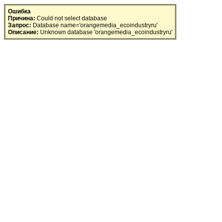
SQL Error
Ошибка
Причина:
Could not select database
Запрос:
Database name='orangemedia_ecoindustryru'
Описание:
Unknown database 'orangemedia_ecoindustryru'