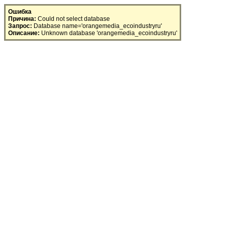
SQL Error
Ошибка
Причина:
Could not select database
Запрос:
Database name='orangemedia_ecoindustryru'
Описание:
Unknown database 'orangemedia_ecoindustryru'