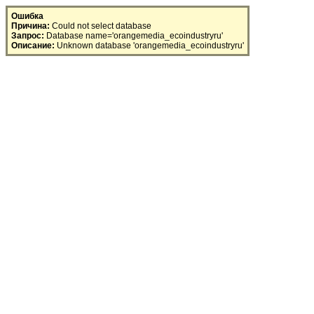
SQL Error
Ошибка
Причина:
Could not select database
Запрос:
Database name='orangemedia_ecoindustryru'
Описание:
Unknown database 'orangemedia_ecoindustryru'