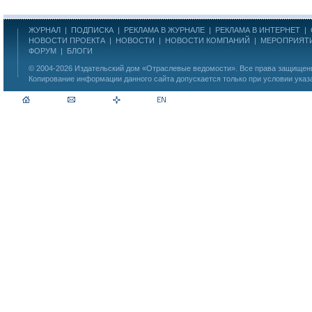
ЖУРНАЛ
|
ПОДПИСКА
|
РЕКЛАМА В ЖУРНАЛЕ
|
РЕКЛАМА В ИНТЕРНЕТ
|
НОВОСТИ ПРОЕКТА
|
НОВОСТИ
|
НОВОСТИ КОМПАНИЙ
|
МЕРОПРИЯТ
ФОРУМ
|
БЛОГИ
© 2004-2026
Издательский дом «Отраслевые ведомости»
. Все права защище
Копирование информации данного сайта допускается только при условии указ