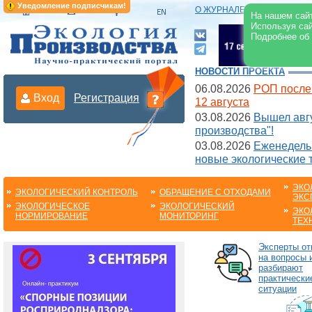
Уведомление подписчикам!
О ЖУРНАЛЕ
|
ЭЛЕКТРОНН
На нашем сайт
Используя сай
Подробнее об
НОВОСТИ ПРОЕКТА
06.08.2026
РОП после
Вход
Регистрация
12 августа
03.08.2026
Вышел авгу
производства"!
03.08.2026
Еженедельн
новые экологические 
ЭКО
ЭКОЛОГИЧЕСКИЙ КОНТРОЛЬ
ОБРАЩЕНИЕ С ОТХОДАМИ
ЭКС
ЭКОЛОГИЧЕСКОЕ
ЭКОЛОГИЧЕСКИЙ
ЭКО
НОРМИРОВАНИЕ
МОНИТОРИНГ
ТЕХ
Эксперты от
на вопросы 
разбирают
практически
ситуации